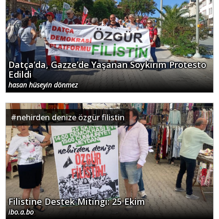
Datça’da, Gazze’de Yaşanan Soykırım Protesto
Edildi
hasan hüseyin dönmez
#
nehirden denize özgür filistin
Filistine Destek Mitingi: 25 Ekim
ibo.a.bo