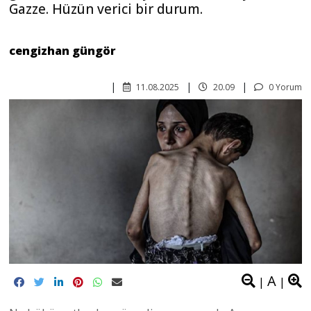
Gazze. Hüzün verici bir durum.
cengizhan güngör
11.08.2025
20.09
0 Yorum
A
|
|