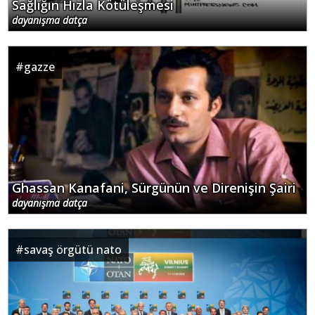
Sağlığın Hızla Kötüleşmesi
dayanışma datça
#
gazze
Ghassan Kanafani, Sürgünün ve Direnişin Şairi
dayanışma datça
#
savaş örgütü nato