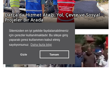
Datça'da Hizmet Atağı: Yol, Çevre ve Sosyal
Projeler Bir Arada
hasan hüseyin dönmez
Sitemizden en iyi şekilde faydalanabilmeniz
için çerezler kullanılmaktadır. Bu siteye giriş
yaparak çerez kullanımını kabul etmiş
#
peri vadisi
sayılıyorsunuz.
Daha fazla bilgi
Gizle
Tamam
Bir Vadide Yükselen İsyan Başka Bir Dağda
Yankı Bulur
dayanışma datça
#
anadil