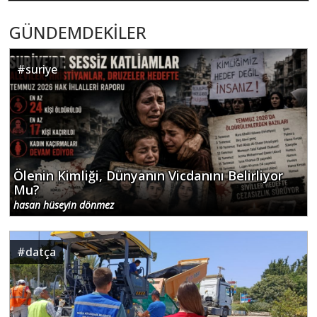
GÜNDEMDEKİLER
#
suriye
Ölenin Kimliği, Dünyanın Vicdanını Belirliyor
Mu?
hasan hüseyin dönmez
#
datça