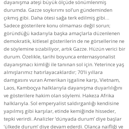
dayanışma ateşi büyük ölçüde sönümlenmiş
durumda. Gazze soykırımı sol’un gündeminden
çıkmış gibi. Daha ötesi sağa terk edilmiş gibi…
Sadece gösterilere konu olmaması değil sorun;
göründüğü kadarıyla başka amaçlarla düzenlenen
demokratik, kitlesel gösterilerin de ne görsellerine ne
de söylemine sızabiliyor, artık Gazze. Hüzün verici bir
durum. Özelikle, tarihi boyunca enternasyonalist
dayanışmacı kimliği ile tanınan sol için. Yeterince yaş
almışlarımız hatırlayacaklardır; 70’li yıllara
damgasını vuran Amerikan işgaline karşı, Vietnam,
Laos, Kamboçya halklarıyla dayanışma duyarlılığını
ve gösterilere hakim olan söylemi. Hakeza Afrika
halklarıyla. Sol emperyalist saldırganlığı kendisine
yapılmış gibi karşılar, etinde kemiğinde hisseder,
tepki verirdi. Analizler ‘dünyada durum’ diye başlar
‘ülkede durum’ diye devam ederdi. Olanca naifliği ve