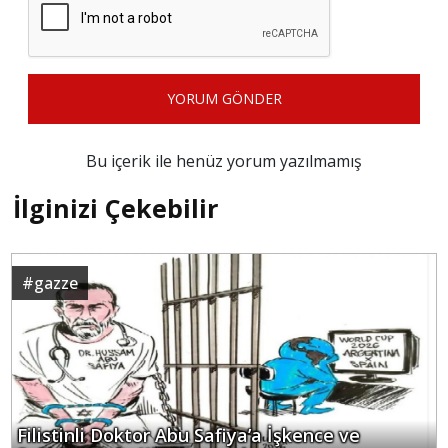
YORUM GÖNDER
Bu içerik ile henüz yorum yazılmamış
İlginizi Çekebilir
#
gazze
Filistinli Doktor Abu Safiya’a İşkence ve