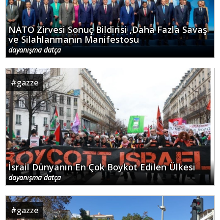
NATO Zirvesi Sonuç Bildirisi ,Daha Fazla Savaş
ve Silahlanmanın Manifestosu
dayanışma datça
#
gazze
İsrail Dünyanın En Çok Boykot Edilen Ülkesi
dayanışma datça
#
gazze