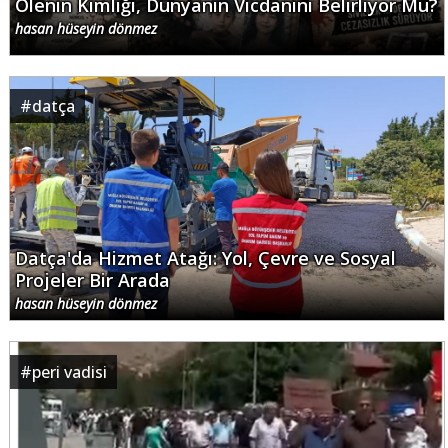
Ölenin Kimliği, Dünyanın Vicdanını Belirliyor Mu?
hasan hüseyin dönmez
#
datça
Datça'da Hizmet Atağı: Yol, Çevre ve Sosyal
Projeler Bir Arada
hasan hüseyin dönmez
#
peri vadisi