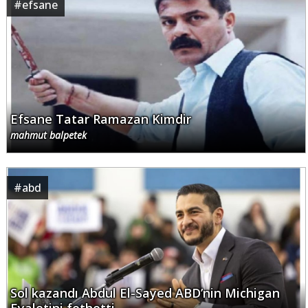
#
efsane
Efsane Tatar Ramazan Kimdir
mahmut balpetek
#
abd
Sol kazandı Abdul El-Sayed ABD’nin Michigan