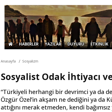
|
HABERLER
|
YAZILAR
|
DUYURU
|
ETKİNLİK
Anasayfa
Sosyalizm
Sosyalist Odak İhtiyacı v
“Türkiyeli herhangi bir devrimci ya da d
Özgür Özel’in akşam ne dediğini ya da Kü
attığını merak etmeden, kendi bağımsız 