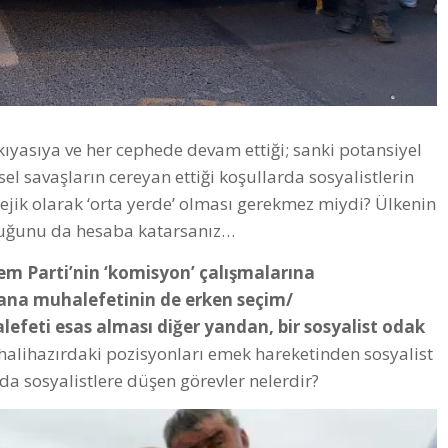
ıyasıya ve her cephede devam ettiği; sanki potansiyel
esel savaşların cereyan ettiği koşullarda sosyalistlerin
tejik olarak ‘orta yerde’ olması gerekmez miydi? Ülkenin
duğunu da hesaba katarsanız…
em Parti’nin ‘komisyon’ çalışmalarına
ana muhalefetinin de erken seçim/
feti esas alması diğer yandan, bir sosyalist odak
halihazırdaki pozisyonları emek hareketinden sosyalist
a sosyalistlere düşen görevler nelerdir?