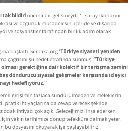
rtak bildiri
önemli bir gelişmeydi. ‘…saray iktidarını
rasi ve özgürlük mücadelesini içeride ve dışarıda
di ve sosyalistler tarafından bir ilk adım olarak
ışma başlattı. Sendika.org
‘Türkiye siyaseti yeniden
ışma çağrısını şu hedef etrafında sunmuş:
“Türkiye
e olması gerektiğine dair kolektif bir tartışma zemini
 baş döndürücü siyasal gelişmeler karşısında izleyici
mayı hedefliyoruz.”
önemli girişimin fazlaca sündürülmeden ve meleklerin
il pratik ihtiyaçlarına da cevap verecek şekilde
t odak ihtiyacı çok açık. Geleceğimizi inşa ederken,
 için yakın tarihimize dönüp tefekküre dalmak yeter.
n bu dosyasını okuyarak işe başlayabiliriz.