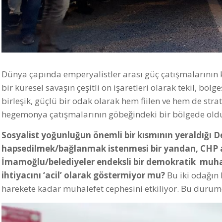
Dünya çapında emperyalistler arası güç çatışmalarının k
bir küresel savaşın çeşitli ön işaretleri olarak tekil, bölg
birleşik, güçlü bir odak olarak hem fiilen ve hem de stra
hegemonya çatışmalarının göbeğindeki bir bölgede ol
Sosyalist yoğunluğun önemli bir kısmının yeraldığı D
hapsedilmek/bağlanmak istenmesi bir yandan, CHP 
İmamoğlu/belediyeler endeksli bir demokratik muhale
ihtiyacını ‘acil’ olarak göstermiyor mu?
Bu iki odağın 
harekete kadar muhalefet cephesini etkiliyor. Bu durumd