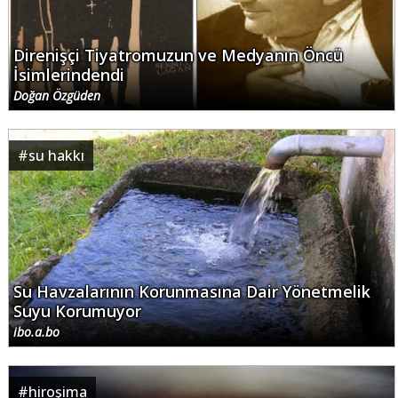
Direnişçi Tiyatromuzun ve Medyanın Öncü
İsimlerindendi
Doğan Özgüden
#
su hakkı
Su Havzalarının Korunmasına Dair Yönetmelik
Suyu Korumuyor
ibo.a.bo
#
hiroşima