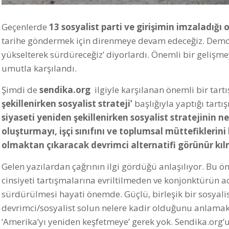
Geçenlerde
13 sosyalist parti ve girişimin imzaladığı o
tarihe göndermek için direnmeye devam edeceğiz. Demok
yükselterek sürdüreceğiz’ diyorlardı. Önemli bir gelişmey
umutla karşılandı.
Şimdi de
sendika.org
ilgiyle karşılanan önemli bir tart
şekillenirken sosyalist strateji’
başlığıyla yaptığı tart
siyaseti yeniden şekillenirken sosyalist stratejinin n
oluşturmayı, işçi sınıfını ve toplumsal müttefiklerini
olmaktan çıkaracak devrimci alternatifi görünür kıl
Gelen yazılardan çağrının ilgi gördüğü anlaşılıyor. Bu 
cinsiyeti tartışmalarına evriltilmeden ve konjonktürün ac
sürdürülmesi hayati önemde. Güçlü, birleşik bir sosyalis
devrimci/sosyalist solun nelere kadir olduğunu anlamak
‘Amerika’yı yeniden keşfetmeye’ gerek yok. Sendika.org’u