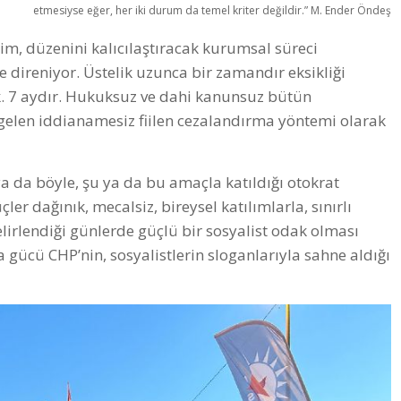
etmesiyse eğer, her iki durum da temel kriter değildir.” M. Ender Öndeş
im, düzenini kalıcılaştıracak kurumsal süreci
direniyor. Üstelik uzunca bir zamandır eksikliği
k. 7 aydır. Hukuksuz ve dahi kanunsuz bütün
gelen iddianamesiz fiilen cezalandırma yöntemi olarak
 ya da böyle, şu ya da bu amaçla katıldığı otokrat
ler dağınık, mecalsiz, bireysel katılımlarla, sınırlı
belirlendiği günlerde güçlü bir sosyalist odak olması
gücü CHP’nin, sosyalistlerin sloganlarıyla sahne aldığı