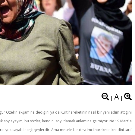
A
|
|
ür Özel’in akşam ne dediğini ya da Kürt hareketinin nasıl bir yeni adım attığını
ek söyleyeyim, bu sözler, kendini soyutlamak anlamına gelmiyor. Ne 19 Mart’la
rın yok sayabileceği şeylerdir. Ama mesele bir devrimci hareketin kendini tarif