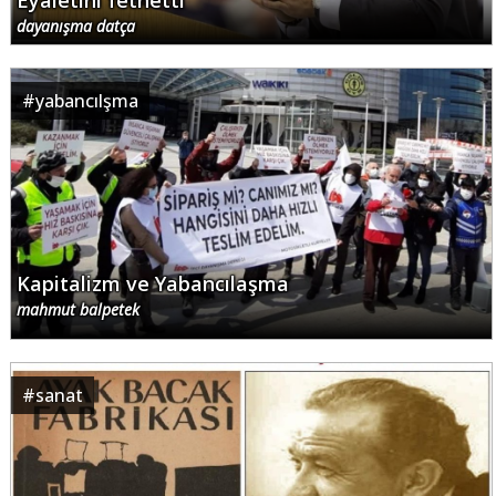
Eyaletini fethetti
dayanışma datça
#
yabancılşma
Kapitalizm ve Yabancılaşma
mahmut balpetek
#
sanat