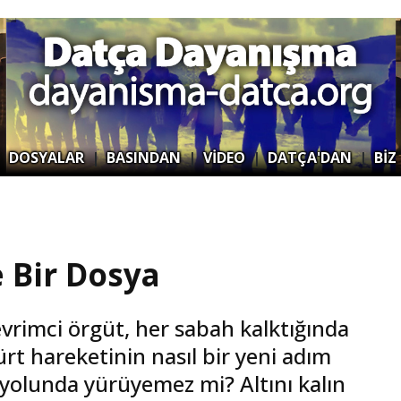
|
DOSYALAR
|
BASINDAN
|
VİDEO
|
DATÇA'DAN
|
BİZ
e Bir Dosya
evrimci örgüt, her sabah kalktığında
rt hareketinin nasıl bir yeni adım
yolunda yürüyemez mi? Altını kalın