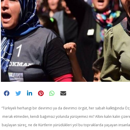
“Türkiyeli herhangi bir devrimci ya da devrimci örgüt, her sabah kalktığında Özg
merak etmeden, kendi bağımsız yolunda yürüyemez mi? Altını kalın kalın çizer
başlayan süreç, ne de Kürtlerin yürüdükleri yol bu topraklarda yaşayan insanla