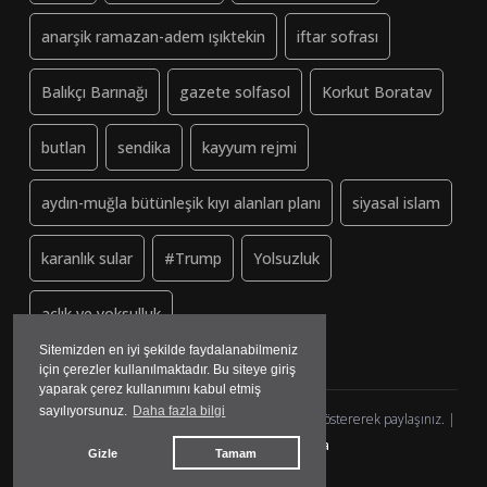
anarşik ramazan-adem ışıktekin
iftar sofrası
Balıkçı Barınağı
gazete solfasol
Korkut Boratav
butlan
sendika
kayyum rejmi
aydın-muğla bütünleşik kıyı alanları planı
siyasal islam
karanlık sular
#Trump
Yolsuzluk
açlık ve yoksulluk
Sitemizden en iyi şekilde faydalanabilmeniz
için çerezler kullanılmaktadır. Bu siteye giriş
yaparak çerez kullanımını kabul etmiş
sayılıyorsunuz.
Daha fazla bilgi
Dayanisma-Datca.org (ↄ) Copyleft - Lütfen kaynak göstererek paylaşınız. |
yazılım&tasarım:
madmedya
Gizle
Tamam