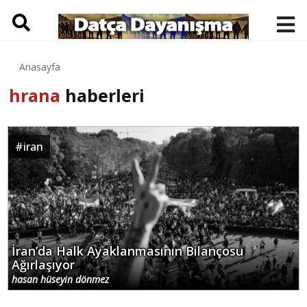
Anasayfa
hrana
haberleri
#
iran
İran’da Halk Ayaklanmasının Bilançosu
Ağırlaşıyor
hasan hüseyin dönmez