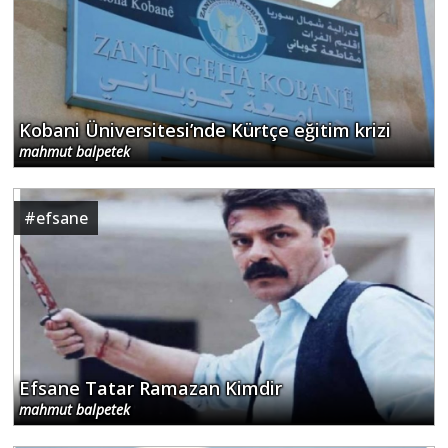
Kobani Üniversitesi’nde Kürtçe eğitim krizi
mahmut balpetek
#
efsane
Efsane Tatar Ramazan Kimdir
mahmut balpetek