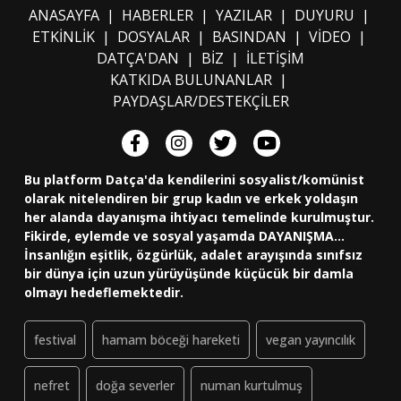
ANASAYFA
|
HABERLER
|
YAZILAR
|
DUYURU
|
ETKİNLİK
|
DOSYALAR
|
BASINDAN
|
VİDEO
|
DATÇA'DAN
|
BİZ
|
İLETİŞİM
KATKIDA BULUNANLAR
|
PAYDAŞLAR/DESTEKÇİLER
Bu platform Datça'da kendilerini sosyalist/komünist
olarak nitelendiren bir grup kadın ve erkek yoldaşın
her alanda dayanışma ihtiyacı temelinde kurulmuştur.
Fikirde, eylemde ve sosyal yaşamda DAYANIŞMA...
İnsanlığın eşitlik, özgürlük, adalet arayışında sınıfsız
bir dünya için uzun yürüyüşünde küçücük bir damla
olmayı hedeflemektedir.
festival
hamam böceği hareketi
vegan yayıncılık
nefret
doğa severler
numan kurtulmuş