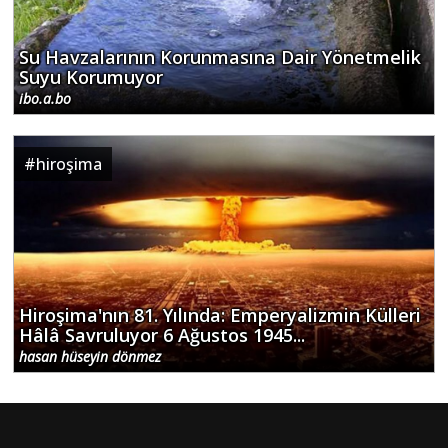
Su Havzalarının Korunmasına Dair Yönetmelik
Suyu Korumuyor
ibo.a.bo
#
hiroşima
Hiroşima'nın 81. Yılında: Emperyalizmin Külleri
Hâlâ Savruluyor 6 Ağustos 1945...
hasan hüseyin dönmez