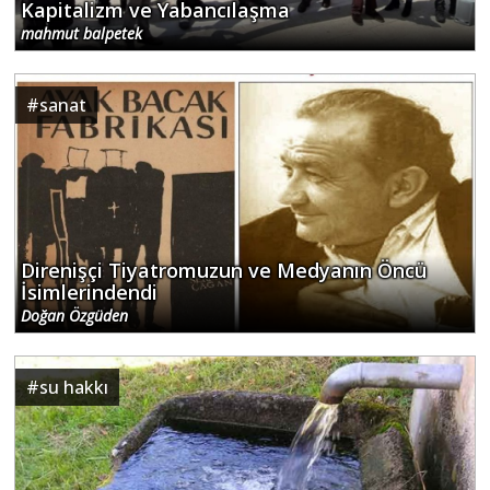
Kapitalizm ve Yabancılaşma
mahmut balpetek
#
sanat
Direnişçi Tiyatromuzun ve Medyanın Öncü
İsimlerindendi
Doğan Özgüden
#
su hakkı