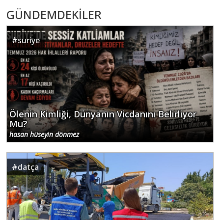
GÜNDEMDEKİLER
#
suriye
Ölenin Kimliği, Dünyanın Vicdanını Belirliyor
Mu?
hasan hüseyin dönmez
#
datça