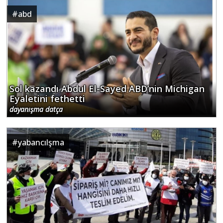
#
abd
Sol kazandı Abdul El-Sayed ABD’nin Michigan
Eyaletini fethetti
dayanışma datça
#
yabancılşma