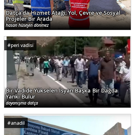
Datça'da Hizmet Atağı: Yol, Çevre ve Sosyal
Projeler Bir Arada
hasan hüseyin dönmez
#
peri vadisi
Bir Vadide Yükselen İsyan Başka Bir Dağda
Yankı Bulur
dayanışma datça
#
anadil