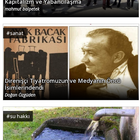
Kapitalizm ve Yabancılaşma
mahmut balpetek
#
sanat
Direnişçi Tiyatromuzun ve Medyanın Öncü
İsimlerindendi
Doğan Özgüden
#
su hakkı