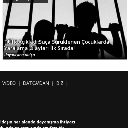
TÜİK Açıkladı:Suça Sürüklenen Çocuklarda
Yaralama Olayları İlk Sırada!
dayanışma datça
|
VİDEO
|
DATÇA'DAN
|
BİZ
|
oldaşın her alanda dayanışma ihtiyacı
, adalet arayışında sınıfsız bir