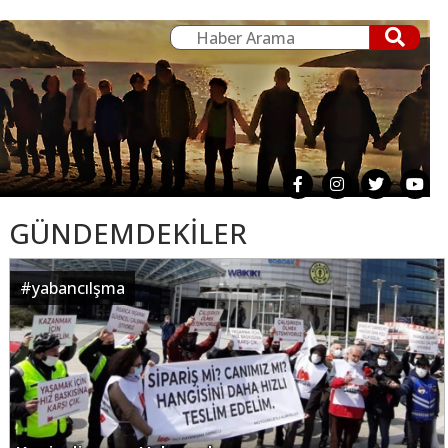
GÜNDEMDEKİLER
#
yabancılşma