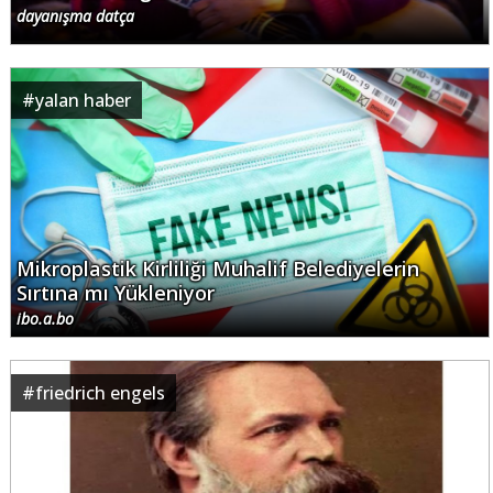
dayanışma datça
#
yalan haber
Mikroplastik Kirliliği Muhalif Belediyelerin
Sırtına mı Yükleniyor
ibo.a.bo
#
friedrich engels