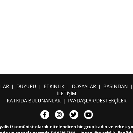
ILAR
|
DUYURU
|
ETKİNLİK
|
DOSYALAR
|
BASINDAN
İLETİŞİM
KATKIDA BULUNANLAR
|
PAYDAŞLAR/DESTEKÇİLER
yalist/komünist olarak nitelendiren bir grup kadın ve erkek y
de ve sosyal yaşamda DAYANIŞMA... İnsanlığın eşitlik, özgürlük