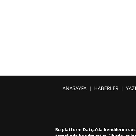
ANASAYFA
|
HABERLER
|
YAZ
Bu platform Datça'da kendilerini sos
temelinde kurulmuştur. Fikirde, eylem