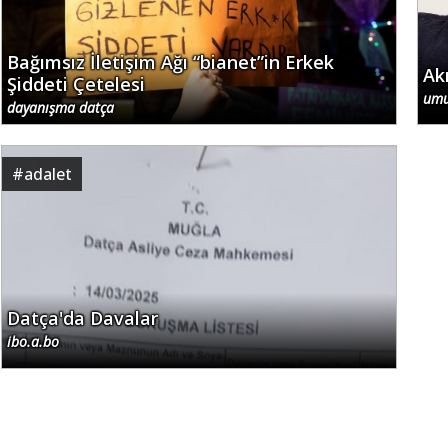
Bağımsız İletişim Ağı “bianet”in Erkek
Ak
Şiddeti Çetelesi
umu
dayanışma datça
#
adalet
Datça'da Davalar
ibo.a.bo