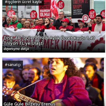
#
işçilerin ücret kaybı
DİSK-AR: İşçilerin Yedi Aylık Ücret Kaybı 1,49
Trilyon TL'ye Ulaştı
dayanışma datça
#
sanatçı
Güle Güle Bilgesu Erenus