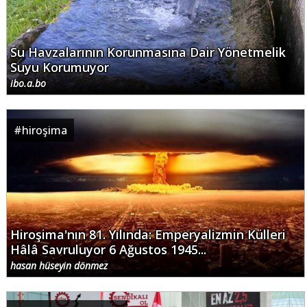
Su Havzalarının Korunmasına Dair Yönetmelik
Suyu Korumuyor
ibo.a.bo
#
hiroşima
Hiroşima'nın 81. Yılında: Emperyalizmin Külleri
Hâlâ Savruluyor 6 Ağustos 1945...
hasan hüseyin dönmez