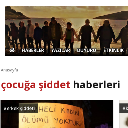
|
HABERLER
|
YAZILAR
|
DUYURU
|
ETKİNLİK
Anasayfa
çocuğa şiddet
haberleri
#
erkek şiddeti
#