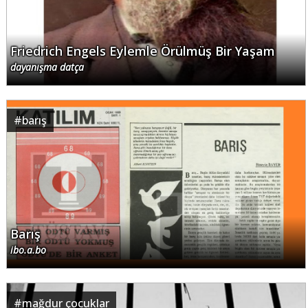
Friedrich Engels Eylemle Örülmüş Bir Yaşam
dayanışma datça
#
barış
Barış
ibo.a.bo
#
mağdur çocuklar