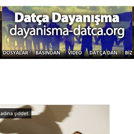
|
DOSYALAR
|
BASINDAN
|
VİDEO
|
DATÇA'DAN
|
BİZ
kadına şiddet