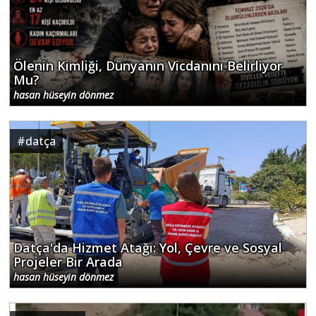
Ölenin Kimliği, Dünyanın Vicdanını Belirliyor
Mu?
hasan hüseyin dönmez
#
datça
Datça'da Hizmet Atağı: Yol, Çevre ve Sosyal
Projeler Bir Arada
hasan hüseyin dönmez