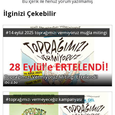
Bu içerik ile henüz yorum yazılmamış
İlginizi Çekebilir
#
14 eylül 2025 toprağımızı vermiyoruz muğla mitingi
Toprağımızı Vermiyoruz Mitingi Ertelendi!
ibo.a.bo
#
toprağımızı vermeyeceğiz kampanyası