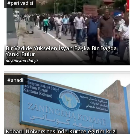
#
peri vadisi
Bir Vadide Yükselen İsyan Başka Bir Dağda
Yankı Bulur
dayanışma datça
#
anadil
Kobani Üniversitesi’nde Kürtçe eğitim krizi