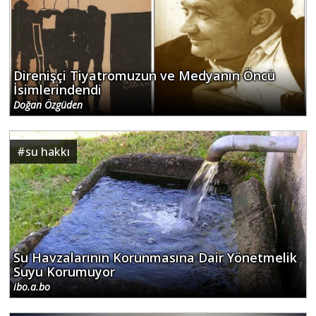
Direnişçi Tiyatromuzun ve Medyanın Öncü
İsimlerindendi
Doğan Özgüden
#
su hakkı
Su Havzalarının Korunmasına Dair Yönetmelik
Suyu Korumuyor
ibo.a.bo