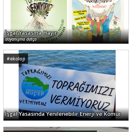
İşgal Yasasına Hayır
dayanışma datça
#
ekoloji
İşgal Yasasında Yenilenebilir Enerji ve Kömür