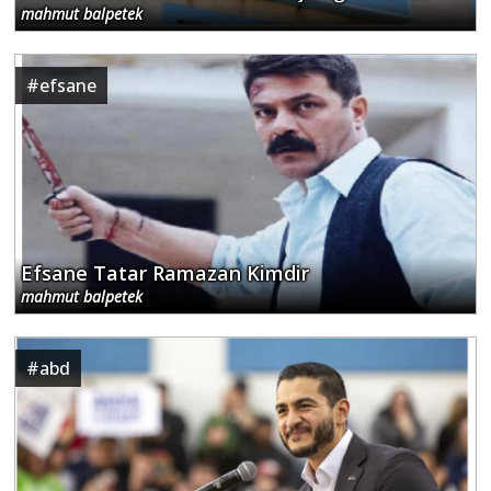
mahmut balpetek
#
efsane
Efsane Tatar Ramazan Kimdir
mahmut balpetek
#
abd