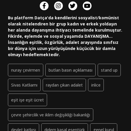
Bu platform Datça'da kendilerini sosyalist/komünist
olarak nitelendiren bir grup kadın ve erkek yoldaşın
her alanda dayanışma ihtiyacı temelinde kurulmuştur.
Fikirde, eylemde ve sosyal yaşamda DAYANIŞMA...
İnsanlığın eşitlik, özgürlük, adalet arayışında sınıfsız
bir dünya için uzun yürüyüşünde küçücük bir damla
olmayı hedeflemektedir.
nuray çevirmen
butlan basın açıklaması
stand up
Sivas Katliamı
raydan çıkan adalet
inlice
eşit işe eşit ücret
çevre şehircilik ve iklim değişikliği bakanlığı
devlet katkısı
didem kasal esentürk
genel kurul