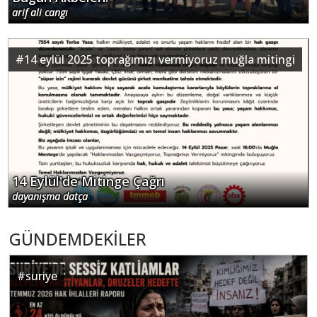
arif ali cangı
#
14 eylül 2025 toprağımızı vermiyoruz muğla mitingi
14 Eylül'de Mitinge Çağrı
dayanışma datça
GÜNDEMDEKİLER
#
suriye