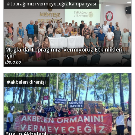
#
toprağımızı vermeyeceğiz kampanyası
Muğla'da Toprağımızı Vermiyoruz Etkinlikleri
İçin
ibo.a.bo
#
akbelen direnişi
Bugün Akbelen!