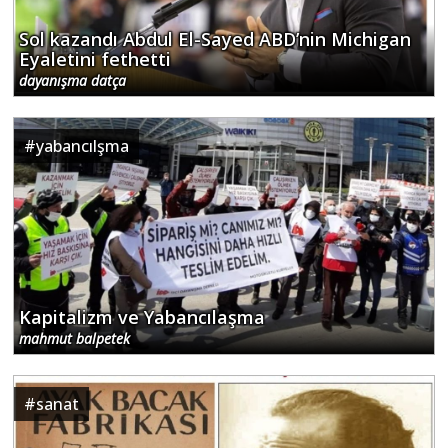
Sol kazandı Abdul El-Sayed ABD’nin Michigan
Eyaletini fethetti
dayanışma datça
#
yabancılşma
Kapitalizm ve Yabancılaşma
mahmut balpetek
#
sanat