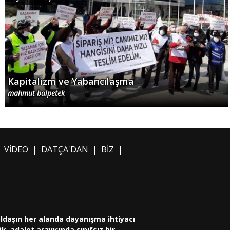
Kapitalizm ve Yabancılaşma
mahmut balpetek
|
VİDEO
|
DATÇA'DAN
|
BİZ
|
oldaşın her alanda dayanışma ihtiyacı
, adalet arayışında sınıfsız bir