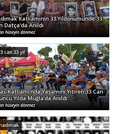
dımak Katliamının 33.Yıldönümünde 33
n Datça'da Anıldı
an hüseyin dönmez
3 can 33 yıl
vas Katliamı’nda Yaşamını Yitiren 33 Can
’üncü Yılda Muğla’da Anıldı
an hüseyin dönmez
madımak