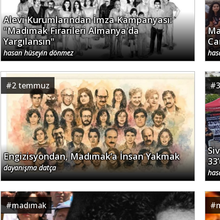
Alevi Kurumlarından İmza Kampanyası:
"Madımak Firarileri Almanya'da
Ma
Yargılansın"
Ca
hasan hüseyin dönmez
has
#
2 temmuz
#
3
Si
Engizisyondan, Madımak’a İnsan Yakmak
33
dayanışma datça
has
#
madımak
#