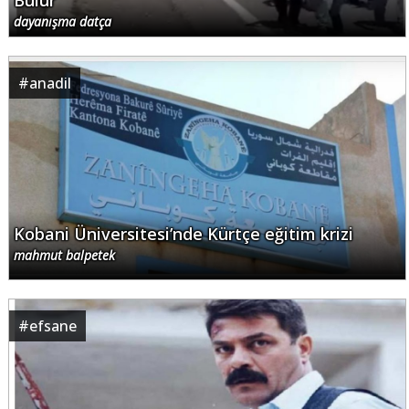
Bulur
dayanışma datça
#
anadil
Kobani Üniversitesi’nde Kürtçe eğitim krizi
mahmut balpetek
#
efsane