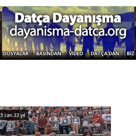
|
DOSYALAR
|
BASINDAN
|
VİDEO
|
DATÇA'DAN
|
BİZ
3 can 33 yıl