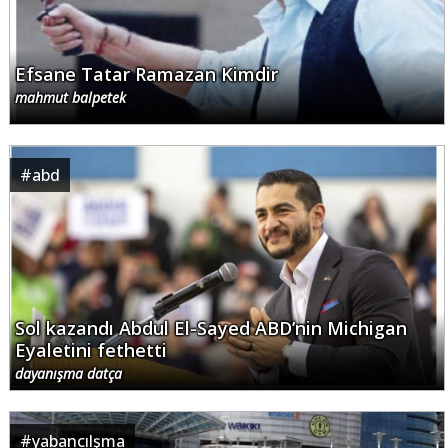
Efsane Tatar Ramazan Kimdir
mahmut balpetek
#
abd
Sol kazandı Abdul El-Sayed ABD’nin Michigan
Eyaletini fethetti
dayanışma datça
#
yabancılşma