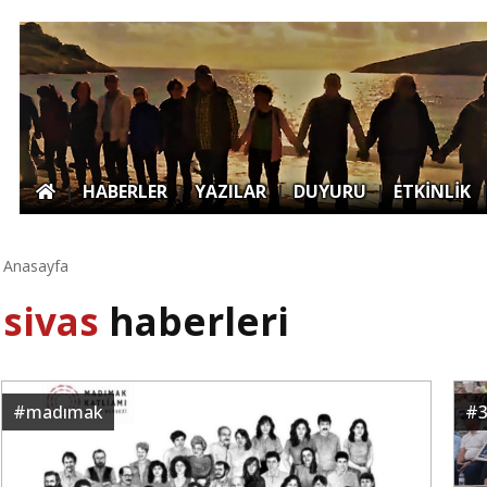
|
HABERLER
|
YAZILAR
|
DUYURU
|
ETKİNLİK
Anasayfa
sivas
haberleri
#
madımak
#
3