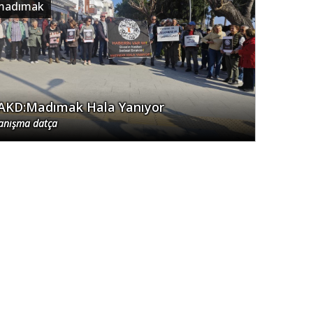
madımak
AKD:Madımak Hala Yanıyor
anışma datça