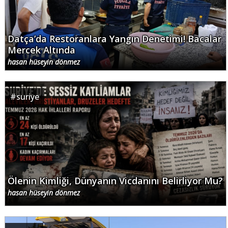
Datça’da Restoranlara Yangın Denetimi! Bacalar
Mercek Altında
hasan hüseyin dönmez
#
suriye
Ölenin Kimliği, Dünyanın Vicdanını Belirliyor Mu?
hasan hüseyin dönmez