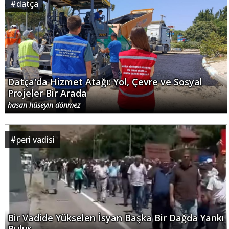
#
datça
Datça'da Hizmet Atağı: Yol, Çevre ve Sosyal
Projeler Bir Arada
hasan hüseyin dönmez
#
peri vadisi
Bir Vadide Yükselen İsyan Başka Bir Dağda Yankı