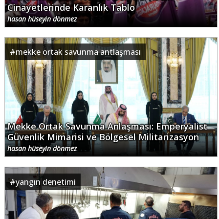
Cinayetlerinde Karanlık Tablo
hasan hüseyin dönmez
#
mekke ortak savunma antlaşması
Mekke Ortak Savunma Anlaşması: Emperyalist
Güvenlik Mimarisi ve Bölgesel Militarizasyon
hasan hüseyin dönmez
#
yangın denetimi