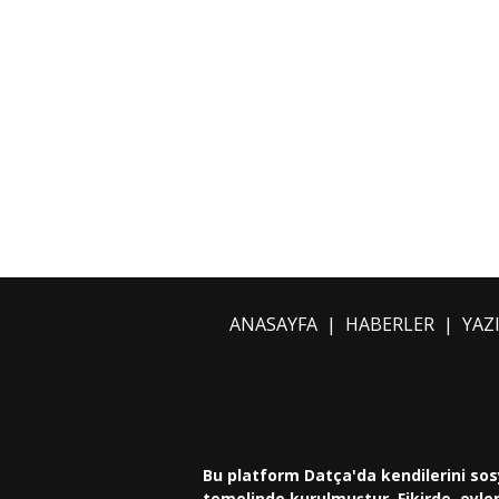
ANASAYFA
|
HABERLER
|
YAZ
Bu platform Datça'da kendilerini sos
temelinde kurulmuştur. Fikirde, eylem