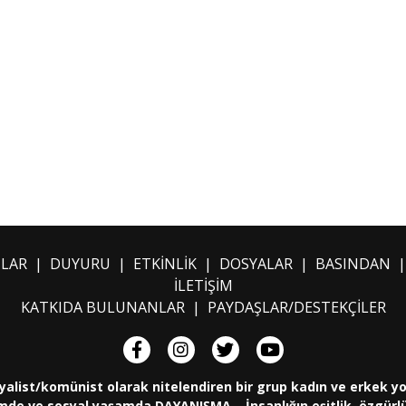
ILAR
|
DUYURU
|
ETKİNLİK
|
DOSYALAR
|
BASINDAN
İLETİŞİM
KATKIDA BULUNANLAR
|
PAYDAŞLAR/DESTEKÇİLER
yalist/komünist olarak nitelendiren bir grup kadın ve erkek y
de ve sosyal yaşamda DAYANIŞMA... İnsanlığın eşitlik, özgürlük