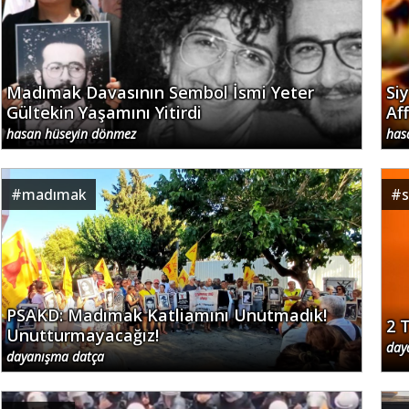
Madımak Davasının Sembol İsmi Yeter
Si
Gültekin Yaşamını Yitirdi
Af
hasan hüseyin dönmez
has
#
madımak
#
s
PSAKD: Madımak Katliamını Unutmadık!
2 
Unutturmayacağız!
day
dayanışma datça