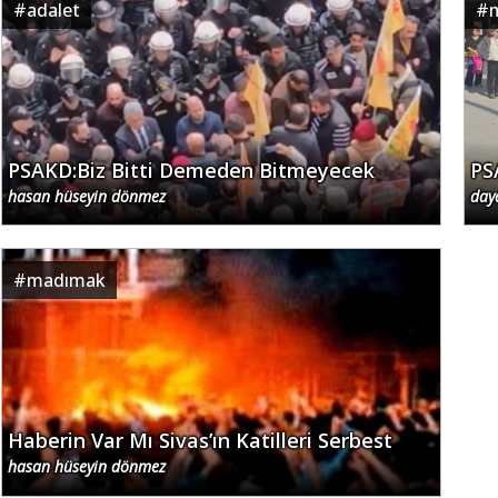
#
adalet
#
PSAKD:Biz Bitti Demeden Bitmeyecek
PS
hasan hüseyin dönmez
day
#
madımak
Haberin Var Mı Sivas’ın Katilleri Serbest
hasan hüseyin dönmez