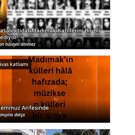
yasal İktidar Madımak Katillerini Bir Bir
fediyor
an hüseyin dönmez
ivas katliamı
Temmuz Arifesinde
anışma datça