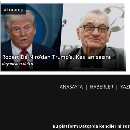
#
turamp
Robert De Niro’dan Trump’a, Kes lan sesini!
dayanışma datça
ANASAYFA
|
HABERLER
|
YAZ
Bu platform Datça'da kendilerini sos