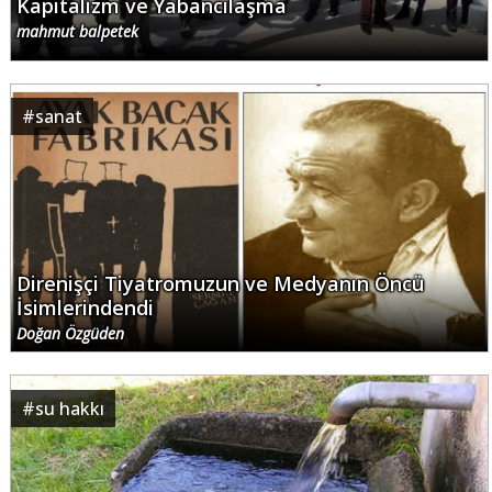
Kapitalizm ve Yabancılaşma
mahmut balpetek
#
sanat
Direnişçi Tiyatromuzun ve Medyanın Öncü
İsimlerindendi
Doğan Özgüden
#
su hakkı