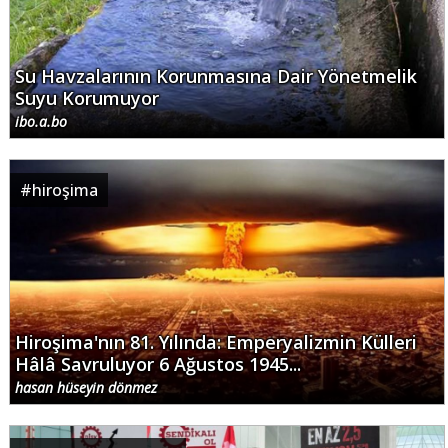
Su Havzalarının Korunmasına Dair Yönetmelik
Suyu Korumuyor
ibo.a.bo
#
hiroşima
Hiroşima'nın 81. Yılında: Emperyalizmin Külleri
Hâlâ Savruluyor 6 Ağustos 1945...
hasan hüseyin dönmez