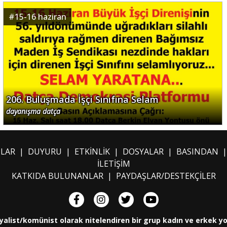
#
15-16 haziran
206. Buluşmada İşçi Sınıfına Selam
dayanışma datça
ILAR
|
DUYURU
|
ETKİNLİK
|
DOSYALAR
|
BASINDAN
İLETİŞİM
KATKIDA BULUNANLAR
|
PAYDAŞLAR/DESTEKÇİLER
yalist/komünist olarak nitelendiren bir grup kadın ve erkek y