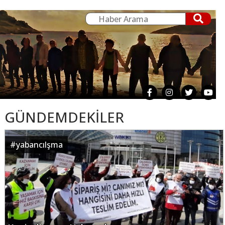
GÜNDEMDEKİLER
#
yabancılşma