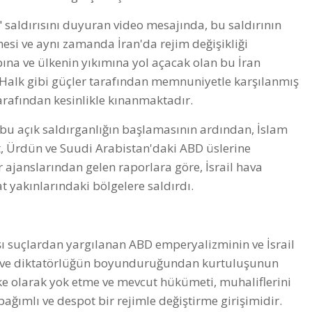
 saldırısını duyuran video mesajında, bu saldırının
mesi ve aynı zamanda İran'da rejim değişikliği
bına ve ülkenin yıkımına yol açacak olan bu İran
i Halk gibi güçler tarafından memnuniyetle karşılanmış
arafından kesinlikle kınanmaktadır.
 bu açık saldırganlığın başlamasının ardından, İslam
yt, Ürdün ve Suudi Arabistan'daki ABD üslerine
r ajanslarından gelen raporlara göre, İsrail hava
 yakınlarındaki bölgelere saldırdı.
şı suçlardan yargılanan ABD emperyalizminin ve İsrail
lık ve diktatörlüğün boyunduruğundan kurtuluşunun
ülke olarak yok etme ve mevcut hükümeti, muhaliflerini
ağımlı ve despot bir rejimle değiştirme girişimidir.