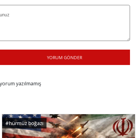
YORUM GÖNDER
z yorum yazılmamış
#
hürmüz boğazı