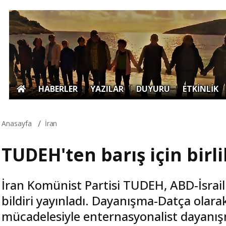
|
HABERLER
|
YAZILAR
|
DUYURU
|
ETKİNLİK
Anasayfa
İran
TUDEH'ten barış için birli
İran Komünist Partisi TUDEH, ABD-İsrail g
bildiri yayınladı. Dayanışma-Datça olarak
mücadelesiyle enternasyonalist dayanışm