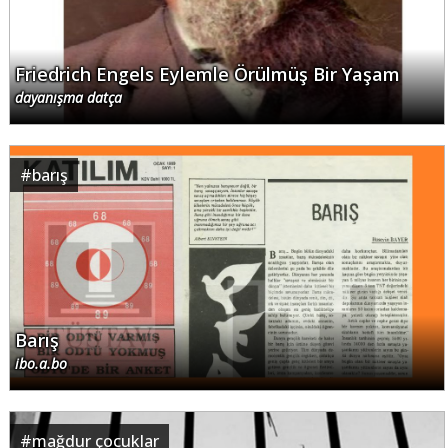
Friedrich Engels Eylemle Örülmüş Bir Yaşam
dayanışma datça
#
barış
Barış
ibo.a.bo
#
mağdur çocuklar