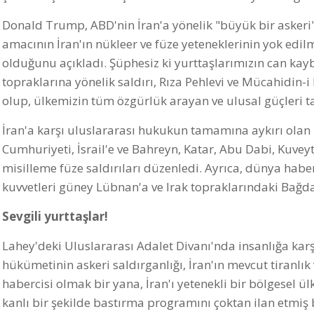
Donald Trump, ABD'nin İran'a yönelik "büyük bir askeri"
amacının İran'ın nükleer ve füze yeteneklerinin yok edil
olduğunu açıkladı. Şüphesiz ki yurttaşlarımızın can kay
topraklarına yönelik saldırı, Rıza Pehlevi ve Mücahidin-
olup, ülkemizin tüm özgürlük arayan ve ulusal güçleri t
İran'a karşı uluslararası hukukun tamamına aykırı olan
Cumhuriyeti, İsrail'e ve Bahreyn, Katar, Abu Dabi, Kuve
misilleme füze saldırıları düzenledi. Ayrıca, dünya habe
kuvvetleri güney Lübnan'a ve Irak topraklarındaki Bağdat
Sevgili yurttaşlar!
Lahey'deki Uluslararası Adalet Divanı'nda insanlığa kar
hükümetinin askeri saldırganlığı, İran'ın mevcut tiran
habercisi olmak bir yana, İran'ı yetenekli bir bölgesel 
kanlı bir şekilde bastırma programını çoktan ilan etmiş b