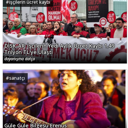
#
işçilerin ücret kaybı
DİSK-AR: İşçilerin Yedi Aylık Ücret Kaybı 1,49
Trilyon TL'ye Ulaştı
dayanışma datça
#
sanatçı
Güle Güle Bilgesu Erenus