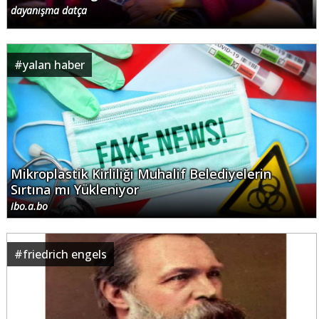
dayanışma datça
#
yalan haber
Mikroplastik Kirliliği Muhalif Belediyelerin
Sırtına mı Yükleniyor
ibo.a.bo
#
friedrich engels