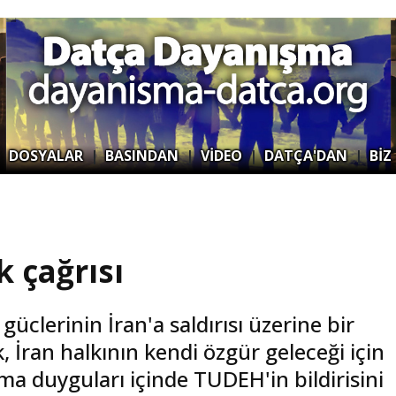
|
DOSYALAR
|
BASINDAN
|
VİDEO
|
DATÇA'DAN
|
BİZ
k çağrısı
üclerinin İran'a saldırısı üzerine bir
, İran halkının kendi özgür geleceği için
a duyguları içinde TUDEH'in bildirisini