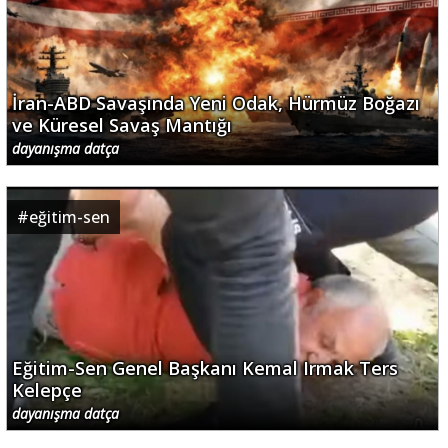
İran-ABD Savaşında Yeni Odak, Hürmüz Boğazı
ve Küresel Savaş Mantığı
dayanışma datça
#
eğitim-sen
Eğitim-Sen Genel Başkanı Kemal Irmak Ters
Kelepçe
dayanışma datça