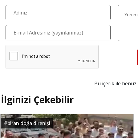
Bu içerik ile henü
İlginizi Çekebilir
#
piran doğa direnişi