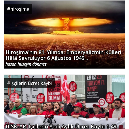
#
hiroşima
Hiroşima'nın 81. Yılında: Emperyalizmin Külleri
Hâlâ Savruluyor 6 Ağustos 1945...
hasan hüseyin dönmez
#
işçilerin ücret kaybı
DİSK-AR: İşçilerin Yedi Aylık Ücret Kaybı 1,49