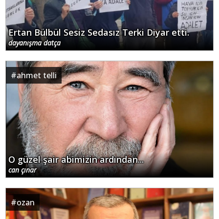
Ertan Bülbül Sesiz Sedasız Terki Diyar etti.
dayanışma datça
#
ahmet telli
O güzel şair abimizin ardından...
can çınar
#
ozan