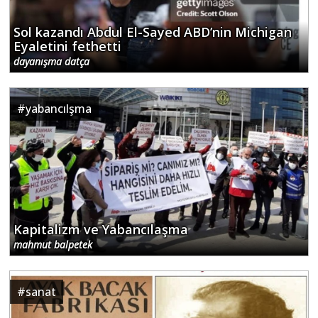
Sol kazandı Abdul El-Sayed ABD’nin Michigan
Eyaletini fethetti
dayanışma datça
#
yabancılşma
Kapitalizm ve Yabancılaşma
mahmut balpetek
#
sanat