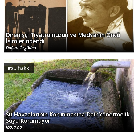
Direnişçi Tiyatromuzun ve Medyanın Öncü
İsimlerindendi
Doğan Özgüden
#
su hakkı
Su Havzalarının Korunmasına Dair Yönetmelik
Suyu Korumuyor
ibo.a.bo