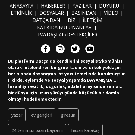
ANASAYFA
|
HABERLER
|
YAZILAR
|
DUYURU
|
ETKİNLİK
|
DOSYALAR
|
BASINDAN
|
VİDEO
|
DATÇA'DAN
|
BİZ
|
İLETİŞİM
KATKIDA BULUNANLAR
|
PAYDAŞLAR/DESTEKÇİLER
Bu platform Datça'da kendilerini sosyalist/komünist
olarak nitelendiren bir grup kadın ve erkek yoldaşın
her alanda dayanışma ihtiyacı temelinde kurulmuştur.
Fikirde, eylemde ve sosyal yaşamda DAYANIŞMA...
İnsanlığın eşitlik, özgürlük, adalet arayışında sınıfsız
bir dünya için uzun yürüyüşünde küçücük bir damla
olmayı hedeflemektedir.
yazar
ev gençleri
giresun
24 temmuz basın bayramı
hasan karakaş