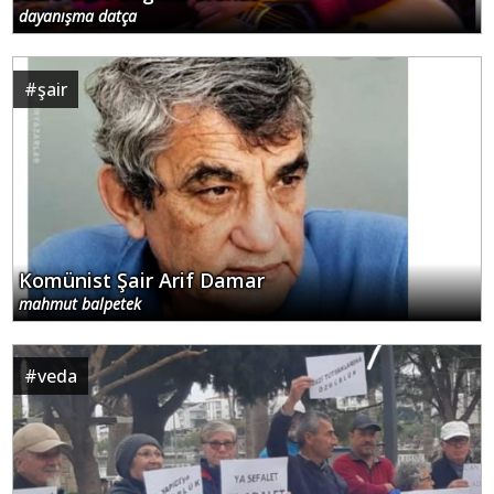
dayanışma datça
#
şair
Komünist Şair Arif Damar
mahmut balpetek
#
veda