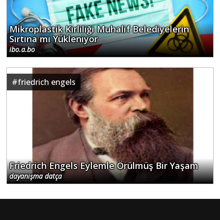
Mikroplastik Kirliliği Muhalif Belediyelerin
Sırtına mı Yükleniyor
ibo.a.bo
#
friedrich engels
Friedrich Engels Eylemle Örülmüş Bir Yaşam
dayanışma datça