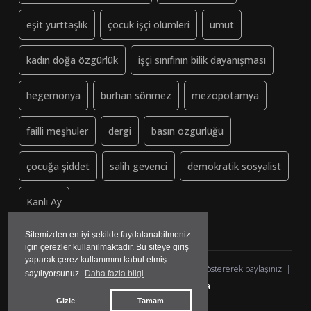
eşit yurttaşlık
çocuk işçi ölümleri
umut
kadın doğa özgürlük
işçi sınıfının bilik dayanışması
hegemonya
burhan sönmez
mezopotamya
failli meşhuler
dergi
basın özgürlüğü
çocuğa şiddet
salih gevenci
demokratik sosyalist
Kanlı Ay
Sitemizden en iyi şekilde faydalanabilmeniz
için çerezler kullanılmaktadır. Bu siteye giriş
yaparak çerez kullanımını kabul etmiş
Dayanisma-Datca.org (ↄ) Copyleft - Lütfen kaynak göstererek paylaşınız. |
sayılıyorsunuz.
Daha fazla bilgi
yazılım&tasarım:
madmedya
Gizle
Tamam