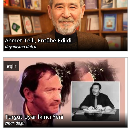
Ahmet Telli, Entübe Edildi
dayanışma datça
#
şiir
Turgut Uyar İkinci Yeni
zınar dağlı