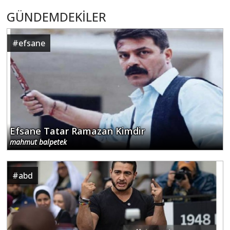
GÜNDEMDEKİLER
#
efsane
Efsane Tatar Ramazan Kimdir
mahmut balpetek
#
abd