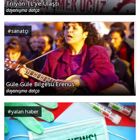
Trilyon TL'ye Ulaştı
dayanışma datça
#
sanatçı
Güle Güle Bilgesu Erenus
dayanışma datça
#
yalan haber