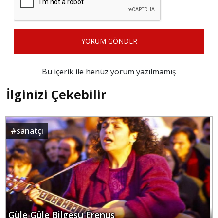
YORUM GÖNDER
Bu içerik ile henüz yorum yazılmamış
İlginizi Çekebilir
#
sanatçı
Güle Güle Bilgesu Erenus