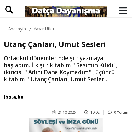
Anasayfa
Yaşar Utku
Utanç Çanları, Umut Sesleri
Ortaokul dönemlerinde şiir yazmaya
başladım. İlk şiir kitabım " Sesimin Kilidi",
ikincisi " Adını Daha Koymadım" , üçüncü
kitabım " Utanç Çanları, Umut Sesleri.
ibo.a.bo
21.10.2025
19.02
0 Yorum