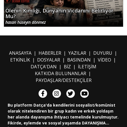
Ölenin Kimliği, Dünyanın Vicdanını Belirliyor
Mu?
hasan hüseyin dönmez
ANASAYFA
|
HABERLER
|
YAZILAR
|
DUYURU
|
ETKİNLİK
|
DOSYALAR
|
BASINDAN
|
VİDEO
|
DATÇA'DAN
|
BİZ
|
İLETİŞİM
KATKIDA BULUNANLAR
|
PAYDAŞLAR/DESTEKÇİLER
Bu platform Datça'da kendilerini sosyalist/komünist
olarak nitelendiren bir grup kadın ve erkek yoldaşın
her alanda dayanışma ihtiyacı temelinde kurulmuştur.
Fikirde, eylemde ve sosyal yaşamda DAYANIŞMA...