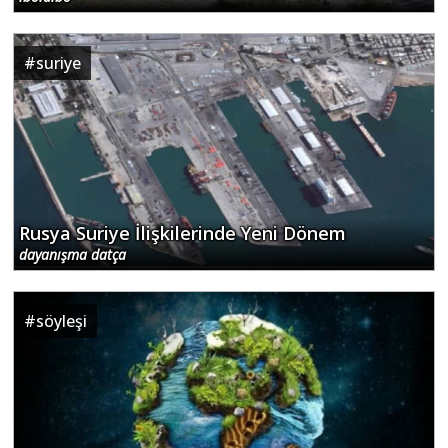
#
suriye
Rusya Suriye İlişkilerinde Yeni Dönem
dayanışma datça
#
söyleşi