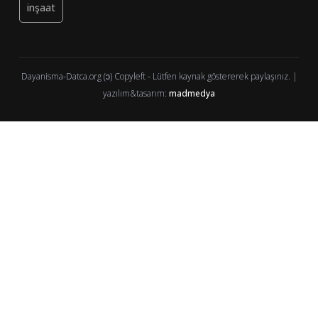
inşaat
Dayanisma-Datca.org (ↄ) Copyleft - Lütfen kaynak göstererek paylaşınız. |
yazılım&tasarım:
madmedya