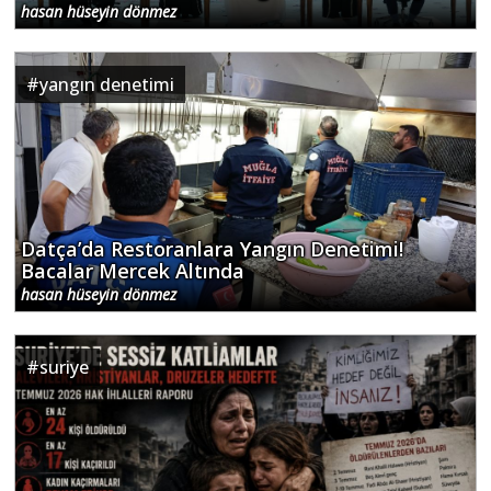
hasan hüseyin dönmez
#
yangın denetimi
Datça’da Restoranlara Yangın Denetimi!
Bacalar Mercek Altında
hasan hüseyin dönmez
#
suriye