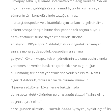
Bir yapay zeka uygulaması internetten topladığı verilerle "halkın
hiçbir hak ve özgürlüğünün tanınmadığı, tek bir kişinin veya
zümrenin tüm kontrolü elinde tuttuğu sınırsız
monarşi, despotluk ve diktatörlük rejimi anlamına gelir. Kelime
kökeni Arapça "başka birine danışmadan tek başına buyruk
hareket etmek" fiiline dayanır." diyerek istibdat'ı
anlatıyor.
TDK'ya göre "İstibdat; hak ve özgürlük tanımayan
sınırsız monarşi, despotluk, despotizm anlamına
geliyor."
Kökeni Arapça tek bir yöneticinin toplumu baskı altında
yönetmesine verilen baskıcı hiçbir hakkın ve özgürlüğün
bulunmadığı tek adam yönetimlerine verilen bir isim... Nam-ı
diğer: diktatörlük, otokrasi diye de okumak mümkün...
Nişanyan sözlükten kökenlerine baktığımızda
da:
Arapça:
√bdd
kökünden gelen
istibdād
اِستبداد “yalnız olma,
başına buyruk olma”
sözcüğünden alıntıdır. Bu sözcük
badda
بَدَّ “ayırdı, ayrıldı, açtı” fiil