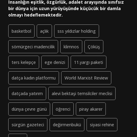
İnsanlığın eşitlik, özgürlük, adalet arayışında sınıfsız
bir dünya için uzun yürüyüşünde küçücük bir damla
olmayı hedeflemektedir.
basketbol
açlık
sss yıldızlar holding
sömürgeci madencilik
klimnos
Çöküş
ters kelepçe
ege denizi
11.yargı paketi
datça kadın platformu
World Marxist Review
datçada yatırım
alevi bektaşi temsilciler meclisi
dünya çevre günü
öğrenci
piray akarer
sürgün gazeteci
değirmenbukü
siyasi rehine