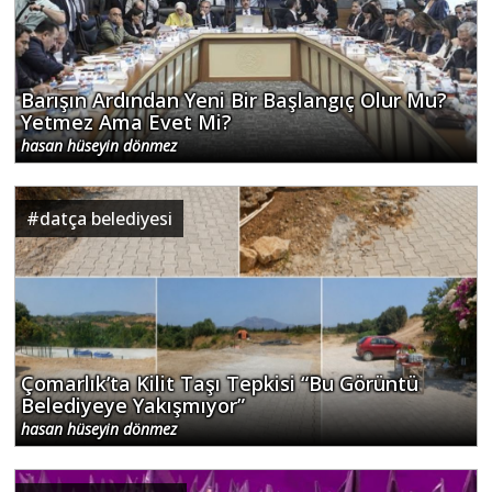
Barışın Ardından Yeni Bir Başlangıç Olur Mu?
Yetmez Ama Evet Mi?
hasan hüseyin dönmez
#
datça belediyesi
Çomarlık’ta Kilit Taşı Tepkisi “Bu Görüntü
Belediyeye Yakışmıyor”
hasan hüseyin dönmez