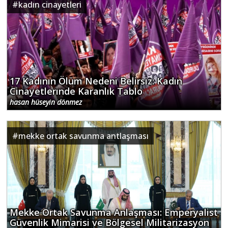
#
kadın cinayetleri
17 Kadının Ölüm Nedeni Belirsiz: Kadın
Cinayetlerinde Karanlık Tablo
hasan hüseyin dönmez
#
mekke ortak savunma antlaşması
Mekke Ortak Savunma Anlaşması: Emperyalist
Güvenlik Mimarisi ve Bölgesel Militarizasyon