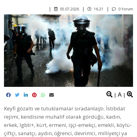
05.07.2026
16.21
0 Yorum
A
|
|
Keyfi gözaltı ve tutuklamalar sıradanlaştı. İstibdat
rejimi, kendisine muhalif olarak gördüğü, kadın,
erkek, lgbti+, kürt, ermeni, işçi-emekçi, emekli, köylü-
çiftçi, sanatçı, aydın, öğrenci, devrimci, milliyetçi ya