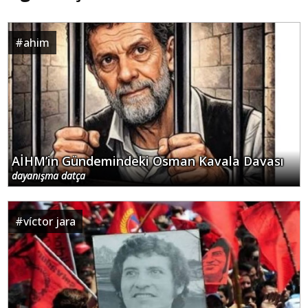
#
ahim
AİHM’in Gündemindeki Osman Kavala Davası
dayanışma datça
#
víctor jara