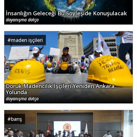
İnsanlığın Geleceği Bu Söyleşide Konuşulacak
dayanışma datça
#
maden işçileri
Doruk Madencilik İşçileri Yeniden Ankara
Yolunda
dayanışma datça
#
barış