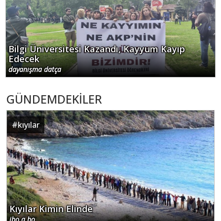
Bilgi Üniversitesi Kazandı, Kayyum Kayıp
Edecek
dayanışma datça
GÜNDEMDEKİLER
#
kıyılar
Kıyılar Kimin Elinde
ibo.a.bo