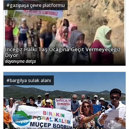
#
gazipaşa çevre platformu
İnceğiz Halkı Taş Ocağına Geçit Vermeyeceğiz
Diyor
dayanışma datça
#
bargilya sulak alanı