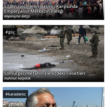
57 Bin Göçmenin Basıncı Karşısında
Emperyalist Merkezin Paniği
dayanışma datça
#
göç
Sömürgeci Refahın Denizdeki Cesetleri
mahmut balpetek
#
karadeniz