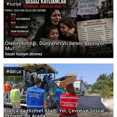
#
suriye
Ölenin Kimliği, Dünyanın Vicdanını Belirliyor
Mu?
hasan hüseyin dönmez
#
datça
Datça'da Hizmet Atağı: Yol, Çevre ve Sosyal
Projeler Bir Arada