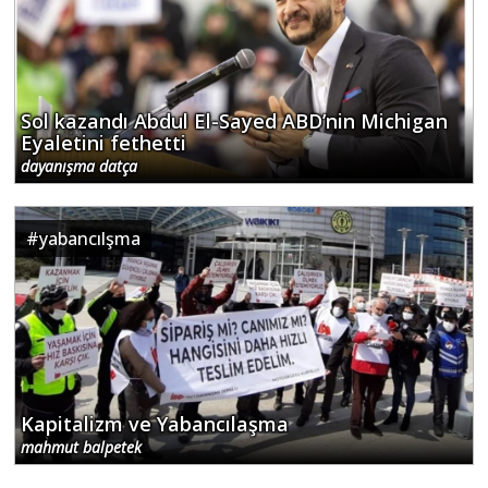
Sol kazandı Abdul El-Sayed ABD’nin Michigan
Eyaletini fethetti
dayanışma datça
#
yabancılşma
Kapitalizm ve Yabancılaşma
mahmut balpetek