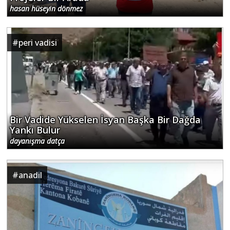
hasan hüseyin dönmez
#
peri vadisi
Bir Vadide Yükselen İsyan Başka Bir Dağda
Yankı Bulur
dayanışma datça
#
anadil