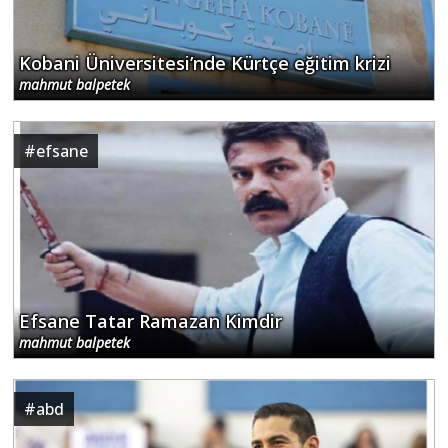
Kobani Üniversitesi’nde Kürtçe eğitim krizi
mahmut balpetek
#
efsane
Efsane Tatar Ramazan Kimdir
mahmut balpetek
#
abd