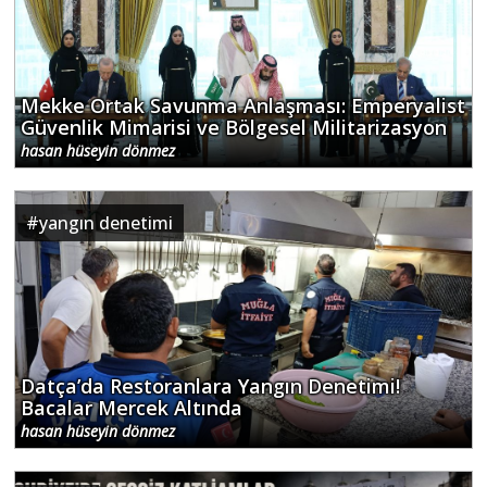
Mekke Ortak Savunma Anlaşması: Emperyalist
Güvenlik Mimarisi ve Bölgesel Militarizasyon
hasan hüseyin dönmez
#
yangın denetimi
Datça’da Restoranlara Yangın Denetimi!
Bacalar Mercek Altında
hasan hüseyin dönmez