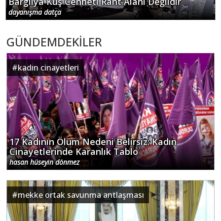
Bargilya Kuş Cenneti Rant Alanı Değildir
dayanışma datça
GÜNDEMDEKİLER
#
kadın cinayetleri
17 Kadının Ölüm Nedeni Belirsiz: Kadın
Cinayetlerinde Karanlık Tablo
hasan hüseyin dönmez
#
mekke ortak savunma antlaşması