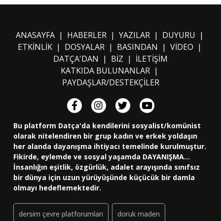
ANASAYFA
|
HABERLER
|
YAZILAR
|
DUYURU
|
ETKİNLİK
|
DOSYALAR
|
BASINDAN
|
VİDEO
|
DATÇA'DAN
|
BİZ
|
İLETİŞİM
KATKIDA BULUNANLAR
|
PAYDAŞLAR/DESTEKÇİLER
Bu platform Datça'da kendilerini sosyalist/komünist
olarak nitelendiren bir grup kadın ve erkek yoldaşın
her alanda dayanışma ihtiyacı temelinde kurulmuştur.
Fikirde, eylemde ve sosyal yaşamda DAYANIŞMA...
İnsanlığın eşitlik, özgürlük, adalet arayışında sınıfsız
bir dünya için uzun yürüyüşünde küçücük bir damla
olmayı hedeflemektedir.
dersim çevre platforumları
doruk maden