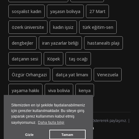
sosyalist kadın
yaşasın bolivya
27 Mart
özerk üniversite
kadın işsiz
türk eğitim-sen
dengbejler
iran yazarlar birliği
hastanealtı plajı
datçanın sesi
Köpek
taş ocağı
Özgür Orhangazi
datça yat limanı
Venezuela
yaşama hakkı
viva bolivia
kenya
Sitemizden en iyi şekilde faydalanabilmeniz
için çerezler kullanılmaktadır. Bu siteye giriş
yaparak çerez kullanımını kabul etmiş
Dayanisma-Datca.org (ↄ) Copyleft - Lütfen kaynak göstererek paylaşınız. |
sayılıyorsunuz.
Daha fazla bilgi
yazılım&tasarım:
madmedya
Gizle
Tamam