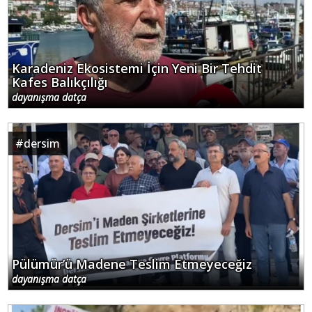
Karadeniz Ekosistemi İçin Yeni Bir Tehdit
Kafes Balıkçılığı
dayanışma datça
#
dersim
Pülümür’ü Madene Teslim Etmeyeceğiz
dayanışma datça