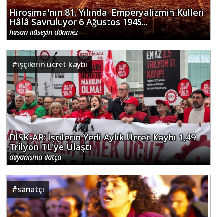
Hiroşima'nın 81. Yılında: Emperyalizmin Külleri
Hâlâ Savruluyor 6 Ağustos 1945...
hasan hüseyin dönmez
#
işçilerin ücret kaybı
DİSK-AR: İşçilerin Yedi Aylık Ücret Kaybı 1,49
Trilyon TL'ye Ulaştı
dayanışma datça
#
sanatçı