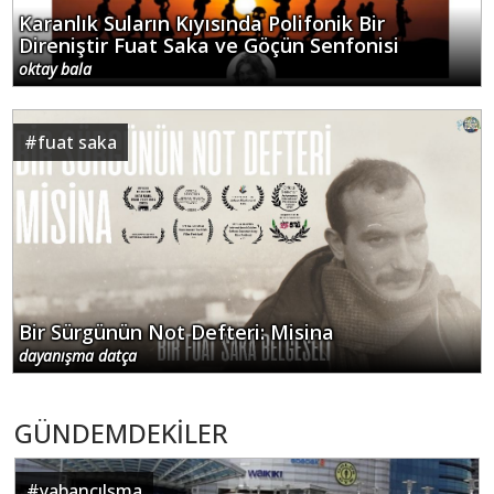
Karanlık Suların Kıyısında Polifonik Bir
Direniştir Fuat Saka ve Göçün Senfonisi
oktay bala
#
fuat saka
Bir Sürgünün Not Defteri: Misina
dayanışma datça
GÜNDEMDEKİLER
#
yabancılşma