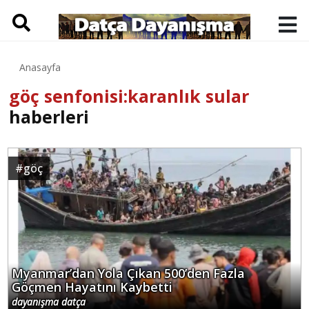
Anasayfa
göç senfonisi:karanlık sular
haberleri
#
göç
Myanmar’dan Yola Çıkan 500’den Fazla
Göçmen Hayatını Kaybetti
dayanışma datça