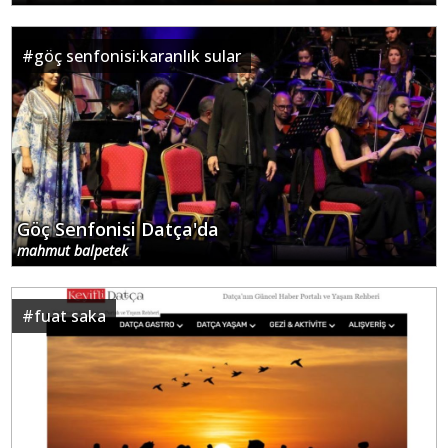
#
göç senfonisi:karanlık sular
Göç Senfonisi Datça'da
mahmut balpetek
#
fuat saka