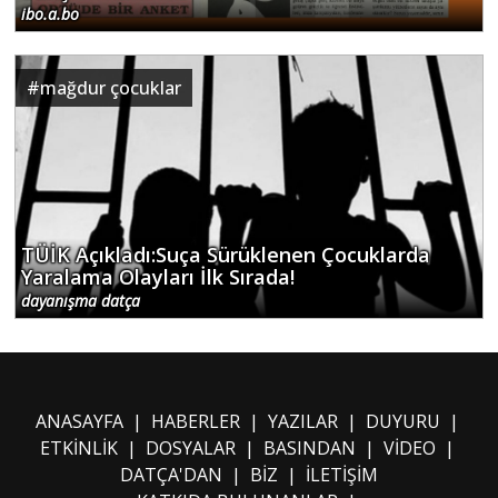
ibo.a.bo
#
mağdur çocuklar
TÜİK Açıkladı:Suça Sürüklenen Çocuklarda
Yaralama Olayları İlk Sırada!
dayanışma datça
ANASAYFA
|
HABERLER
|
YAZILAR
|
DUYURU
|
ETKİNLİK
|
DOSYALAR
|
BASINDAN
|
VİDEO
|
DATÇA'DAN
|
BİZ
|
İLETİŞİM