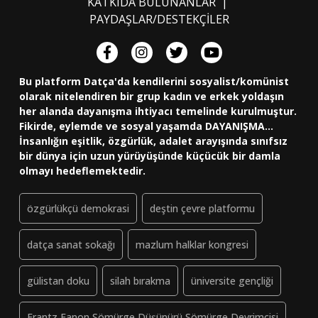
KATKIDA BULUNANLAR
|
PAYDAŞLAR/DESTEKÇİLER
Bu platform Datça'da kendilerini sosyalist/komünist
olarak nitelendiren bir grup kadın ve erkek yoldaşın
her alanda dayanışma ihtiyacı temelinde kurulmuştur.
Fikirde, eylemde ve sosyal yaşamda DAYANIŞMA...
İnsanlığın eşitlik, özgürlük, adalet arayışında sınıfsız
bir dünya için uzun yürüyüşünde küçücük bir damla
olmayı hedeflemektedir.
özgürlükçü demokrasi
deştin çevre platformu
datça sanat sokağı
mazlum halklar kongresi
gülistan doku
silah bırakma
üniversite gençliği
Frantz Fanon Sömürge Düşünürü Sömürge Devrimcisi