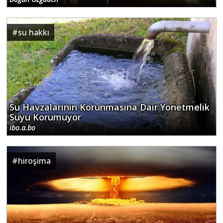
#
su hakkı
Su Havzalarının Korunmasına Dair Yönetmelik
Suyu Korumuyor
ibo.a.bo
#
hiroşima