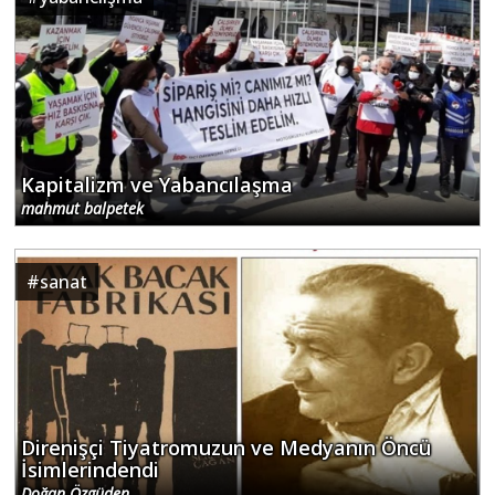
Kapitalizm ve Yabancılaşma
mahmut balpetek
#
sanat
Direnişçi Tiyatromuzun ve Medyanın Öncü
İsimlerindendi
Doğan Özgüden