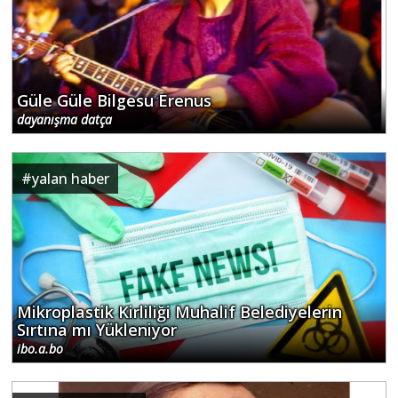
Güle Güle Bilgesu Erenus
dayanışma datça
#
yalan haber
Mikroplastik Kirliliği Muhalif Belediyelerin
Sırtına mı Yükleniyor
ibo.a.bo