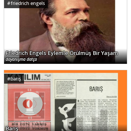
#
friedrich engels
Friedrich Engels Eylemle Örülmüş Bir Yaşam
dayanışma datça
#
barış
Barış