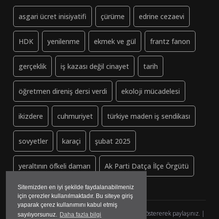
asgari ücret inisiyatifi
çürüme
edrine cezaevi
HDK
yenilenme
ekmek ve gül
frantz fanon
gerçeklik
iş kazası değil cinayet
tarih
öğretmen direniş dersi verdi
ekoloji mücadelesi
ikizdere
cuhmuriyet
türkiye maden iş sendikası
sovyetler
karaçi
şubat 2025
yeraltının öfkeli damarı
Ak Parti Datça İlçe Örgütü
Sitemizden en iyi şekilde faydalanabilmeniz
için çerezler kullanılmaktadır. Bu siteye giriş
yaparak çerez kullanımını kabul etmiş
Dayanisma-Datca.org (ↄ) Copyleft - Lütfen kaynak göstererek paylaşınız. |
sayılıyorsunuz.
Daha fazla bilgi