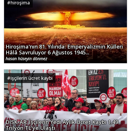
#
hiroşima
Hiroşima'nın 81. Yılında: Emperyalizmin Külleri
Hâlâ Savruluyor 6 Ağustos 1945...
hasan hüseyin dönmez
#
işçilerin ücret kaybı
DİSK-AR: İşçilerin Yedi Aylık Ücret Kaybı 1,49
Trilyon TL'ye Ulaştı