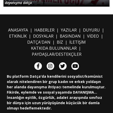
dayanışma datça
ANASAYFA
|
HABERLER
|
YAZILAR
|
DUYURU
|
ETKİNLİK
|
DOSYALAR
|
BASINDAN
|
VİDEO
|
DATÇA'DAN
|
BİZ
|
İLETİŞİM
KATKIDA BULUNANLAR
|
PAYDAŞLAR/DESTEKÇİLER
Bu platform Datça'da kendilerini sosyalist/komünist
olarak nitelendiren bir grup kadın ve erkek yoldaşın
her alanda dayanışma ihtiyacı temelinde kurulmuştur.
Fikirde, eylemde ve sosyal yaşamda DAYANIŞMA...
İnsanlığın eşitlik, özgürlük, adalet arayışında sınıfsız
bir dünya için uzun yürüyüşünde küçücük bir damla
olmayı hedeflemektedir.