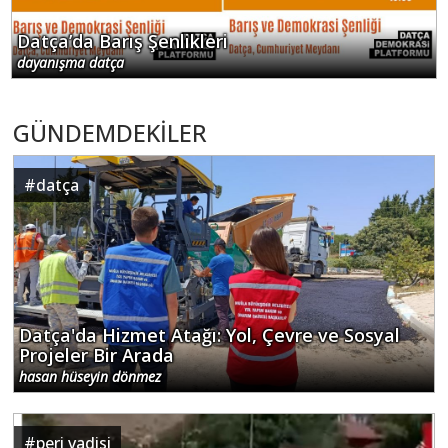
Datça’da Barış Şenlikleri
dayanışma datça
GÜNDEMDEKİLER
#
datça
Datça'da Hizmet Atağı: Yol, Çevre ve Sosyal
Projeler Bir Arada
hasan hüseyin dönmez
#
peri vadisi