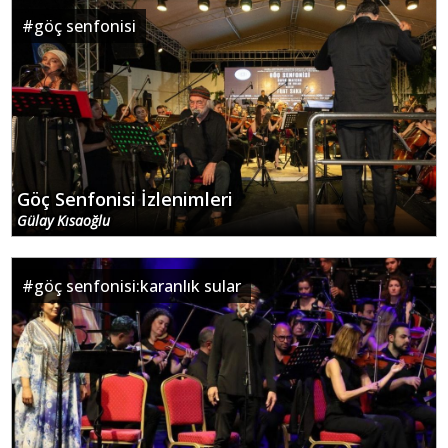
#
göç senfonisi
Göç Senfonisi İzlenimleri
Gülay Kısaoğlu
#
göç senfonisi:karanlık sular