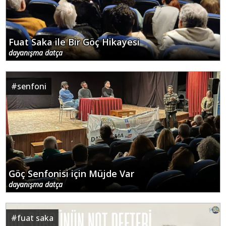
Fuat Saka ile Bir Göç Hikayesi
dayanışma datça
#
senfoni
Göç Senfonisi için Müjde Var
dayanışma datça
#
fuat saka