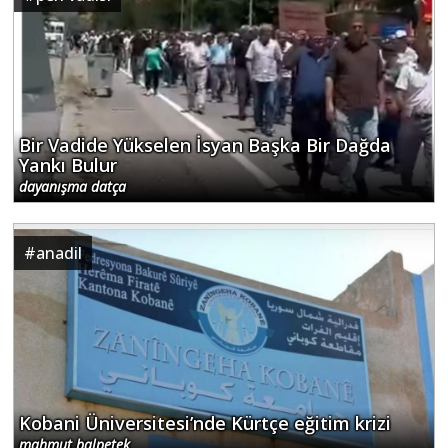
Bir Vadide Yükselen İsyan Başka Bir Dağda
Yankı Bulur
dayanışma datça
#
anadil
Kobani Üniversitesi’nde Kürtçe eğitim krizi
mahmut balpetek