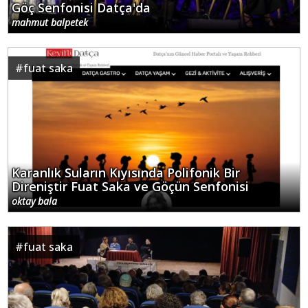
Göç Senfonisi Datça'da
mahmut balpetek
#
fuat saka
Karanlık Suların Kıyısında Polifonik Bir
Direniştir Fuat Saka ve Göçün Senfonisi
oktay bala
#
fuat saka