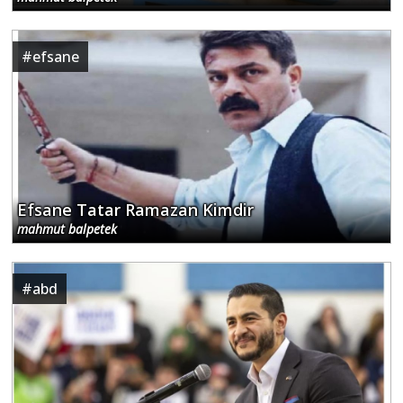
#
efsane
Efsane Tatar Ramazan Kimdir
mahmut balpetek
#
abd