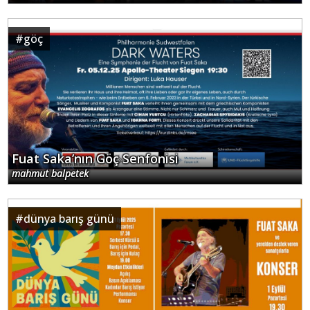
#
göç
Fuat Saka’nın Göç Senfonisi
mahmut balpetek
#
dünya barış günü