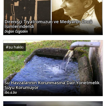
Direnişçi Tiyatromuzun ve Medyanın Öncü
İsimlerindendi
Doğan Özgüden
#
su hakkı
Su Havzalarının Korunmasına Dair Yönetmelik
Suyu Korumuyor
ibo.a.bo