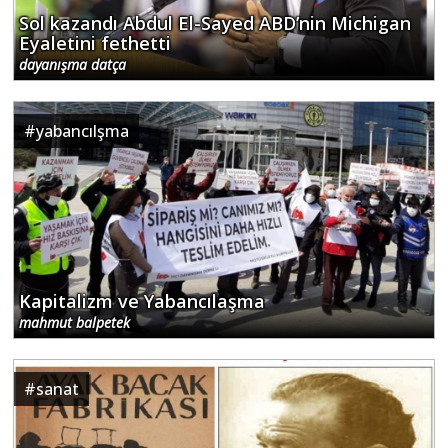
Sol kazandı Abdul El-Sayed ABD’nin Michigan
Eyaletini fethetti
dayanışma datça
#
yabancılşma
Kapitalizm ve Yabancılaşma
mahmut balpetek
#
sanat