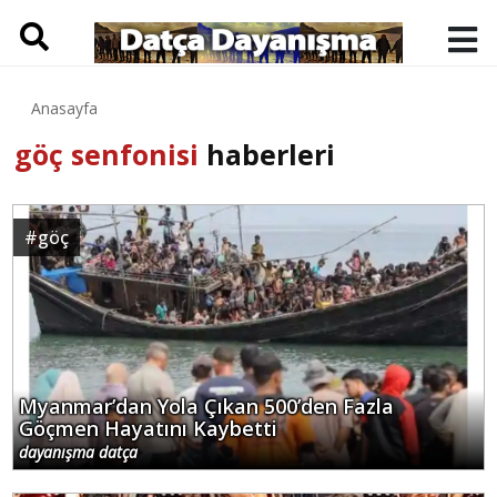
Anasayfa
göç senfonisi
haberleri
#
göç
Myanmar’dan Yola Çıkan 500’den Fazla
Göçmen Hayatını Kaybetti
dayanışma datça