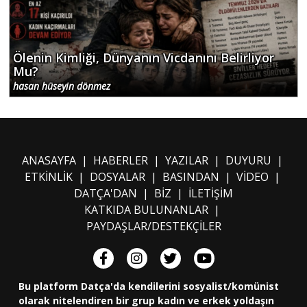
Ölenin Kimliği, Dünyanın Vicdanını Belirliyor
Mu?
hasan hüseyin dönmez
ANASAYFA
|
HABERLER
|
YAZILAR
|
DUYURU
|
ETKİNLİK
|
DOSYALAR
|
BASINDAN
|
VİDEO
|
DATÇA'DAN
|
BİZ
|
İLETİŞİM
KATKIDA BULUNANLAR
|
PAYDAŞLAR/DESTEKÇİLER
Bu platform Datça'da kendilerini sosyalist/komünist
olarak nitelendiren bir grup kadın ve erkek yoldaşın