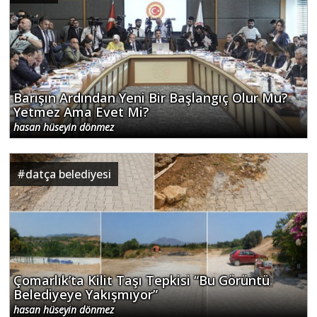
Barışın Ardından Yeni Bir Başlangıç Olur Mu?
Yetmez Ama Evet Mi?
hasan hüseyin dönmez
#
datça belediyesi
Çomarlık’ta Kilit Taşı Tepkisi “Bu Görüntü
Belediyeye Yakışmıyor”
hasan hüseyin dönmez