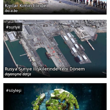
Kıyılar Kimin Elinde
ibo.a.bo
#
suriye
Rusya Suriye İlişkilerinde Yeni Dönem
dayanışma datça
#
söyleşi