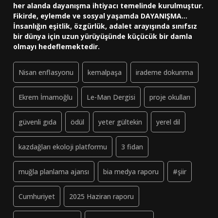
her alanda dayanışma ihtiyacı temelinde kurulmuştur.
Fikirde, eylemde ve sosyal yaşamda DAYANIŞMA...
İnsanlığın eşitlik, özgürlük, adalet arayışında sınıfsız
bir dünya için uzun yürüyüşünde küçücük bir damla
olmayı hedeflemektedir.
Nisan enflasyonu
kemalpaşa
irademe dokunma
Ekrem İmamoğlu
Le-Man Dergisi
proje okulları
güvenli gıda
ödül
yeter gültekin
yerel dil
kazdağları ekoloji platformu
3 fidan
muğla planlama ajansı
bia medya raporu
#şiir
Cumhuriyet
2025 Haziran raporu