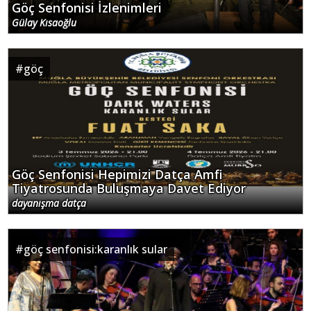
Göç Senfonisi İzlenimleri
Gülay Kısaoğlu
#
göç
Göç Senfonisi Hepimizi Datça Amfi
Tiyatrosunda Buluşmaya Davet Ediyor
dayanışma datça
#
göç senfonisi:karanlık sular