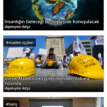
İnsanlığın Geleceği Bu Söyleşide Konuşulacak
dayanışma datça
#
maden işçileri
Doruk Madencilik İşçileri Yeniden Ankara
Yolunda
dayanışma datça
#
barış