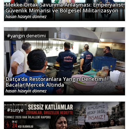
Mekke Ortak Savunma Anlaşması: Emperyalist
Güvenlik Mimarisi ve Bölgesel Militarizasyon
hasan hüseyin dönmez
#
yangın denetimi
Datça’da Restoranlara Yangın Denetimi!
Bacalar Mercek Altında
hasan hüseyin dönmez
#
suriye