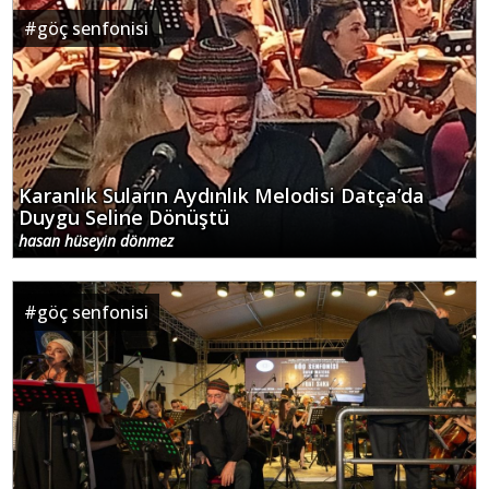
#
göç senfonisi
Karanlık Suların Aydınlık Melodisi Datça’da
Duygu Seline Dönüştü
hasan hüseyin dönmez
#
göç senfonisi