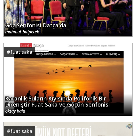
Göç Senfonisi Datça'da
mahmut balpetek
#
fuat saka
Karanlık Suların Kıyısında Polifonik Bir
Direniştir Fuat Saka ve Göçün Senfonisi
oktay bala
#
fuat saka