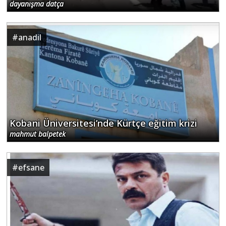
dayanışma datça
#
anadil
Kobani Üniversitesi’nde Kürtçe eğitim krizi
mahmut balpetek
#
efsane