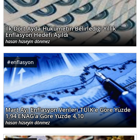
İlk Dört Ayda Hükümetin Belirlediği Yıllık
Enflasyon Hedefi Aşıldı
hasan hüseyin dönmez
#
enflasyon
Mart Ayı Enflasyon Verileri TÜİK'e Göre Yüzde
1,94 ENAG'a Göre Yüzde 4,10
hasan hüseyin dönmez