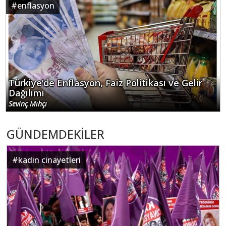
#
enflasyon
Türkiye’de Enflasyon, Faiz Politikası ve Gelir
Dağılımı
Sevinç Mıhçı
GÜNDEMDEKİLER
#
kadın cinayetleri