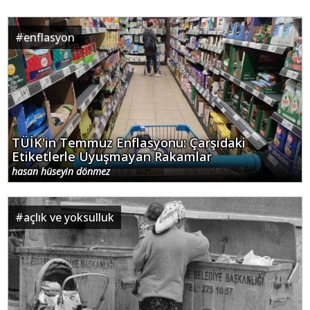
#
enflasyon
TÜİK'in Temmuz Enflasyonu: Çarşıdaki
Etiketlerle Uyuşmayan Rakamlar
hasan hüseyin dönmez
#
açlık ve yoksulluk