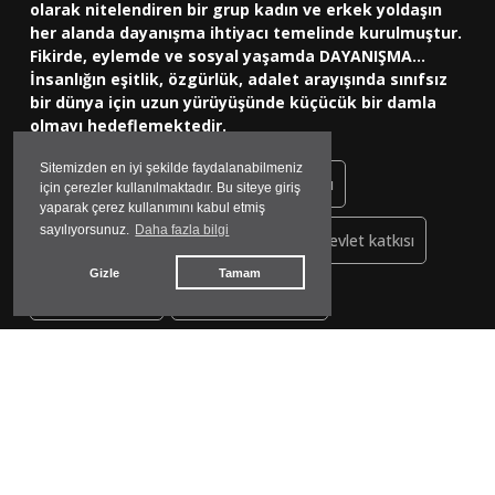
olarak nitelendiren bir grup kadın ve erkek yoldaşın
her alanda dayanışma ihtiyacı temelinde kurulmuştur.
Fikirde, eylemde ve sosyal yaşamda DAYANIŞMA...
İnsanlığın eşitlik, özgürlük, adalet arayışında sınıfsız
bir dünya için uzun yürüyüşünde küçücük bir damla
olmayı hedeflemektedir.
Sitemizden en iyi şekilde faydalanabilmeniz
ABD-Trump görüşmesi
alevi katliamı
için çerezler kullanılmaktadır. Bu siteye giriş
yaparak çerez kullanımını kabul etmiş
sayılıyorsunuz.
Daha fazla bilgi
nobel barış ödülü
Che Guevara
devlet katkısı
Gizle
Tamam
zabıta denetim
ekoloji mücadelesi
kent konseyi sağlık çalışma grubu
Yeşil yol
Nawal El Saadaw
hayvan bakım evi
ölüdeniz
dış haberler
babakale
alınteri
yeter gültekin