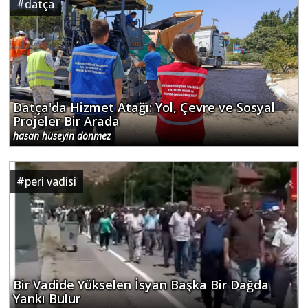
#
datça
Datça'da Hizmet Atağı: Yol, Çevre ve Sosyal
Projeler Bir Arada
hasan hüseyin dönmez
#
peri vadisi
Bir Vadide Yükselen İsyan Başka Bir Dağda
Yankı Bulur