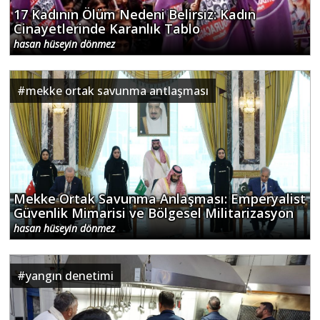
17 Kadının Ölüm Nedeni Belirsiz: Kadın
Cinayetlerinde Karanlık Tablo
hasan hüseyin dönmez
#
mekke ortak savunma antlaşması
Mekke Ortak Savunma Anlaşması: Emperyalist
Güvenlik Mimarisi ve Bölgesel Militarizasyon
hasan hüseyin dönmez
#
yangın denetimi