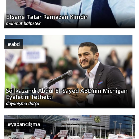
Efsane Tatar Ramazan Kimdir
mahmut balpetek
#
abd
Sol kazandı Abdul El-Sayed ABD’nin Michigan
Eyaletini fethetti
dayanışma datça
#
yabancılşma