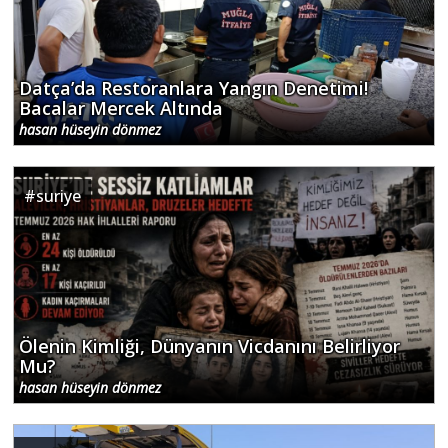
Datça’da Restoranlara Yangın Denetimi!
Bacalar Mercek Altında
hasan hüseyin dönmez
#
suriye
Ölenin Kimliği, Dünyanın Vicdanını Belirliyor
Mu?
hasan hüseyin dönmez