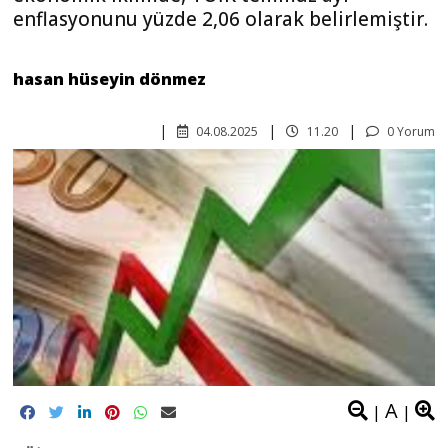
enflasyonunu yüzde 2,06 olarak belirlemiştir.
hasan hüseyin dönmez
04.08.2025
11.20
0 Yorum
A
|
|