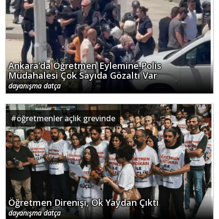
Ankara’da Öğretmen Eylemine Polis
Müdahalesi Çok Sayıda Gözaltı Var
dayanışma datça
#
öğretmenler açlık grevinde
Öğretmen Direnişi, Ok Yaydan Çıktı
dayanışma datça