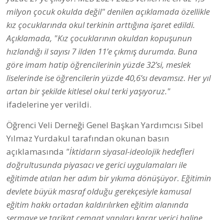
milyon çocuk okulda değil" denilen açıklamada özellikle
kız çocuklarında okul terkinin arttığına işaret edildi.
Açıklamada, "Kız çocuklarının okuldan kopuşunun
hızlandığı il sayısı 7 ilden 11’e çıkmış durumda. Buna
göre imam hatip öğrencilerinin yüzde 32’si, meslek
liselerinde ise öğrencilerin yüzde 40,6’sı devamsız. Her yıl
artan bir şekilde kitlesel okul terki yaşıyoruz."
ifadelerine yer verildi.
Öğrenci Veli Derneği Genel Başkan Yardımcısı Sibel
Yılmaz Yurdakul tarafından okunan basın
açıklamasında
"İktidarın siyasal-ideolojik hedefleri
doğrultusunda piyasacı ve gerici uygulamaları ile
eğitimde atılan her adım bir yıkıma dönüşüyor. Eğitimin
devlete büyük masraf olduğu gerekçesiyle kamusal
eğitim hakkı ortadan kaldırılırken eğitim alanında
sermaye ve tarikat cemaat yapıları karar verici haline