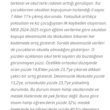
terkinin ve okul terki riskinin arttığı görülüyor. Kız
çocuklarının okuldan kopuşunun hızlandığı il sayısı
7 ilden 11’e çıkmış durumda. Yoksulluk arttıkça
yoksulsan ve kız çocuğuysan ilk kaybeden oluyorsun.
MEB 2024-2025 örgün eğitim verilerine göre okuldan
kopuşa devamsızlık da ilkokuldan itibaren her
kademede artış gösterdi. Sürekli devamsızlık verileri
de çocukların okulda olmadığını gösteriyor. O
yüzden açıklanan okul terki sayıları da buzdağının
görünmeyen yüzü. Özellikle ortaokul düzeyinde
oran yüzde 14,8’den yüzde 23,7’ye çıkarak dikkati
çekici bir artış gösterdi. Devamsızlık ilkokulda yüzde
13,2’ye, ortaokulda yüzde 23,7’ye yükselmiş
durumda. Bu durum imam hatip okullarında ve
meslek liselerinde de pek farksız değil. Buna göre
imam hatip öğrencilerin yüzde 32’si, meslek
liselerinde ise öğrencilerin yüzde 40,6’sı devamsız.