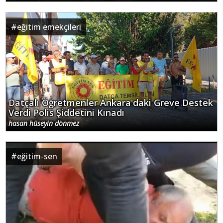
#
eğitim emekçileri
Datçalı Öğretmenler Ankara'daki Greve Destek
Verdi Polis Şiddetini Kınadı
hasan hüseyin dönmez
#
eğitim-sen