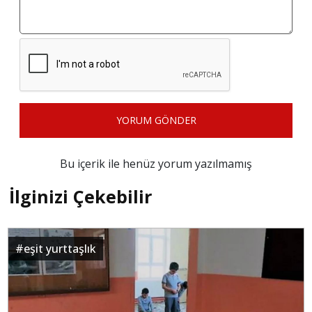
YORUM GÖNDER
Bu içerik ile henüz yorum yazılmamış
İlginizi Çekebilir
#
eşit yurttaşlık