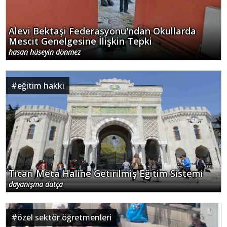
Alevi Bektaşi Federasyonu'ndan Okullarda
Mescit Genelgesine İlişkin Tepki
hasan hüseyin dönmez
#
eğitim hakkı
Ticari Meta Haline Getirilmiş Eğitim Sistemi
dayanışma datça
#
özel sektör öğretmenleri