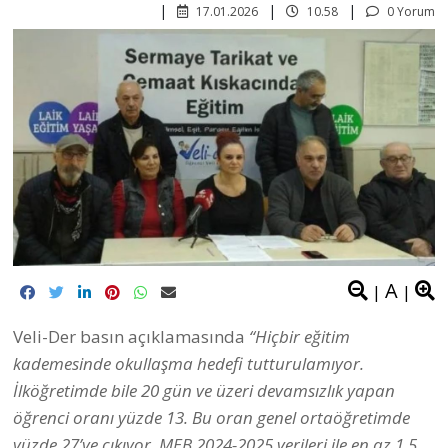
17.01.2026
10.58
0 Yorum
A
|
|
Veli-Der basın açıklamasında
“Hiçbir eğitim
kademesinde okullaşma hedefi tutturulamıyor.
İlköğretimde bile 20 gün ve üzeri devamsızlık yapan
öğrenci oranı yüzde 13. Bu oran genel ortaöğretimde
yüzde 27’ye çıkıyor. MEB 2024-2025 verileri ile en az 1,5