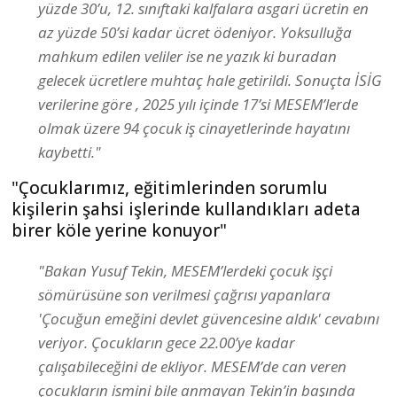
yüzde 30’u, 12. sınıftaki kalfalara asgari ücretin en
az yüzde 50’si kadar ücret ödeniyor. Yoksulluğa
mahkum edilen veliler ise ne yazık ki buradan
gelecek ücretlere muhtaç hale getirildi. Sonuçta İSİG
verilerine göre , 2025 yılı içinde 17’si MESEM’lerde
olmak üzere 94 çocuk iş cinayetlerinde hayatını
kaybetti."
"Çocuklarımız, eğitimlerinden sorumlu
kişilerin şahsi işlerinde kullandıkları adeta
birer köle yerine konuyor"
"Bakan Yusuf Tekin, MESEM’lerdeki çocuk işçi
sömürüsüne son verilmesi çağrısı yapanlara
'Çocuğun emeğini devlet güvencesine aldık' cevabını
veriyor. Çocukların gece 22.00’ye kadar
çalışabileceğini de ekliyor. MESEM’de can veren
çocukların ismini bile anmayan Tekin’in başında