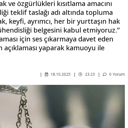
ak ve özgürlükleri kısıtlama amacını
iği teklif taslağı adı altında topluma
k, keyfi, ayrımcı, her bir yurttaşın hak
hendisliği belgesini kabul etmiyoruz.”
maması için ses çıkarmaya davet eden
n açıklaması yaparak kamuoyu ile
18.10.2025
23.23
0 Yorum