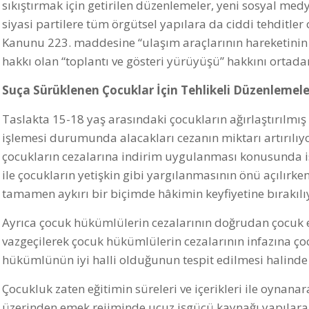
sıkıştırmak için getirilen düzenlemeler, yeni sosyal med
siyasi partilere tüm örgütsel yapılara da ciddi tehditl
Kanunu 223. maddesine “ulaşım araçlarının hareketinin 
hakkı olan “toplantı ve gösteri yürüyüşü” hakkını ortada
Suça Sürüklenen Çocuklar İçin Tehlikeli Düzenlemel
Taslakta 15-18 yaş arasındaki çocukların ağırlaştırılmı
işlemesi durumunda alacakları cezanın miktarı artırılıy
çocukların cezalarına indirim uygulanması konusunda is
ile çocukların yetişkin gibi yargılanmasının önü açılırken
tamamen aykırı bir biçimde hâkimin keyfiyetine bırakıl
Ayrıca çocuk hükümlülerin cezalarının doğrudan çocuk 
vazgeçilerek çocuk hükümlülerin cezalarının infazına ç
hükümlünün iyi halli olduğunun tespit edilmesi halinde 
Çocukluk zaten eğitimin süreleri ve içerikleri ile oynan
üzerinden emek rejiminde ucuz işgücü kaynağı yapılarak f