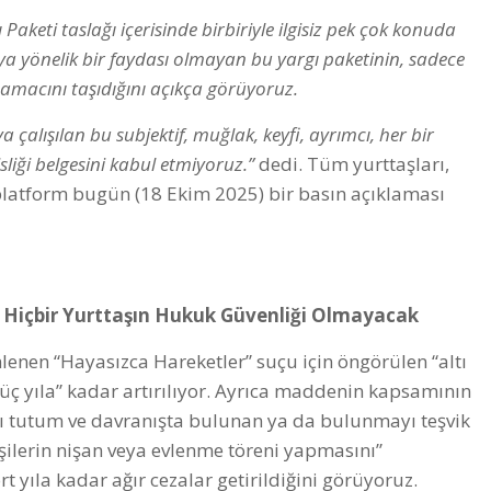
 Paketi taslağı içerisinde birbiriyle ilgisiz pek çok konuda
ya yönelik bir faydası olmayan bu yargı paketinin, sadece
 amacını taşıdığını açıkça görüyoruz.
a çalışılan bu subjektif, muğlak, keyfi, ayrımcı, her bir
liği belgesini kabul etmiyoruz.”
dedi. Tüm yurttaşları,
platform bugün (18 Ekim 2025) bir basın açıklaması
 Hiçbir Yurttaşın Hukuk Güvenliği Olmayacak
nen “Hayasızca Hareketler” suçu için öngörülen “altı
n üç yıla” kadar artırılıyor. Ayrıca maddenin kapsamının
ırı tutum ve davranışta bulunan ya da bulunmayı teşvik
kişilerin nişan veya evlenme töreni yapmasını”
rt yıla kadar ağır cezalar getirildiğini görüyoruz.