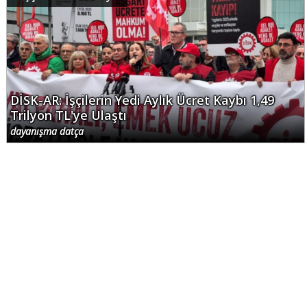
DİSK-AR: İşçilerin Yedi Aylık Ücret Kaybı 1,49
Trilyon TL'ye Ulaştı
dayanışma datça