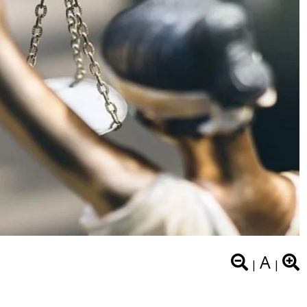
A
|
|