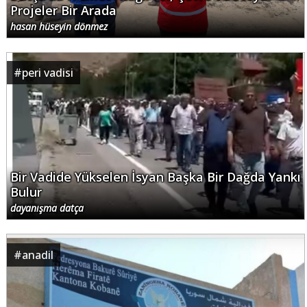
Projeler Bir Arada
hasan hüseyin dönmez
#
peri vadisi
Bir Vadide Yükselen İsyan Başka Bir Dağda Yankı
Bulur
dayanışma datça
#
anadil