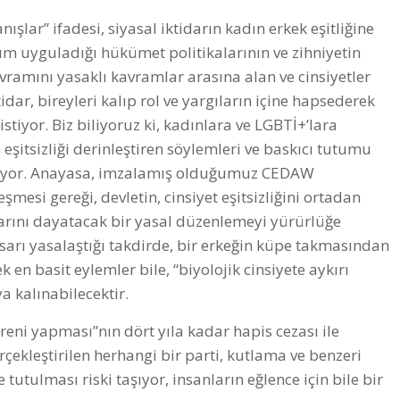
ışlar” ifadesi, siyasal iktidarın kadın erkek eşitliğine
m uyguladığı hükümet politikalarının ve zihniyetin
kavramını yasaklı kavramlar arasına alan ve cinsiyetler
ktidar, bireyleri kalıp rol ve yargıların içine hapsederek
tiyor. Biz biliyoruz ki, kadınlara ve LGBTİ+’lara
n eşitsizliği derinleştiren söylemleri ve baskıcı tutumu
artıyor. Anayasa, imzalamış olduğumuz CEDAW
şmesi gereği, devletin, cinsiyet eşitsizliğini ortadan
arını dayatacak bir yasal düzenlemeyi yürürlüğe
sarı yasalaştığı takdirde, bir erkeğin küpe takmasından
en basit eylemler bile, “biyolojik cinsiyete aykırı
ya kalınabilecektir.
öreni yapması”nın dört yıla kadar hapis cezası ile
çekleştirilen herhangi bir parti, kutlama ve benzeri
tutulması riski taşıyor, insanların eğlence için bile bir