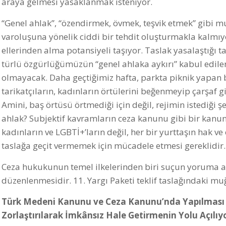
araya gelmesi yasaklanmak isteniyor.
“Genel ahlak”, “özendirmek, övmek, teşvik etmek” gibi m
varoluşuna yönelik ciddi bir tehdit oluşturmakla kalmıyo
ellerinden alma potansiyeli taşıyor. Taslak yasalaştığı tak
türlü özgürlüğümüzün “genel ahlaka aykırı” kabul ediler
olmayacak. Daha geçtiğimiz hafta, parkta piknik yapan b
tarikatçıların, kadınların örtülerini beğenmeyip çarşaf 
Amini, baş örtüsü örtmediği için değil, rejimin istediği 
ahlak? Subjektif kavramların ceza kanunu gibi bir kanunun
kadınların ve LGBTİ+’ların değil, her bir yurttaşın hak ve
taslağa geçit vermemek için mücadele etmesi gereklidir
Ceza hukukunun temel ilkelerinden biri suçun yoruma açı
düzenlenmesidir. 11. Yargı Paketi teklif taslağındaki muğ
Türk Medeni Kanunu ve Ceza Kanunu’nda Yapılması Pl
Zorlaştırılarak İmkânsız Hale Getirmenin Yolu Açılıy