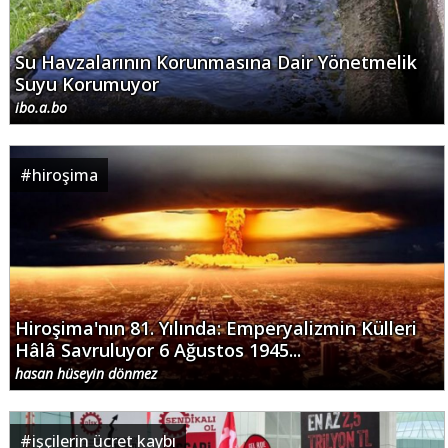
Su Havzalarının Korunmasına Dair Yönetmelik
Suyu Korumuyor
ibo.a.bo
#
hiroşima
Hiroşima'nın 81. Yılında: Emperyalizmin Külleri
Hâlâ Savruluyor 6 Ağustos 1945...
hasan hüseyin dönmez
#
işçilerin ücret kaybı