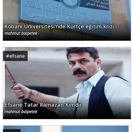
Kobani Üniversitesi’nde Kürtçe eğitim krizi
mahmut balpetek
#
efsane
Efsane Tatar Ramazan Kimdir
mahmut balpetek