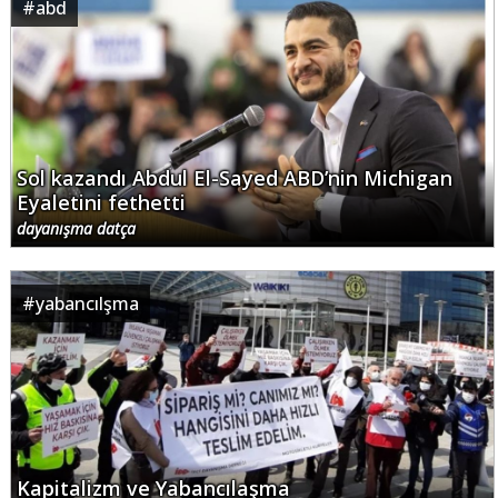
#
abd
Sol kazandı Abdul El-Sayed ABD’nin Michigan
Eyaletini fethetti
dayanışma datça
#
yabancılşma
Kapitalizm ve Yabancılaşma