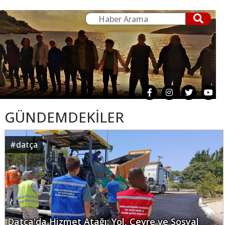
GÜNDEMDEKİLER
#
datça
Datça'da Hizmet Atağı: Yol, Çevre ve Sosyal