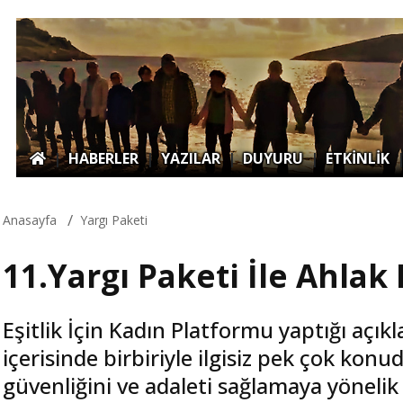
|
HABERLER
|
YAZILAR
|
DUYURU
|
ETKİNLİK
Anasayfa
Yargı Paketi
11.Yargı Paketi İle Ahlak 
Eşitlik İçin Kadın Platformu yaptığı açık
içerisinde birbiriyle ilgisiz pek çok ko
güvenliğini ve adaleti sağlamaya yönelik