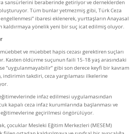
ya sansürlerini beraberinde getiriyor ve derneklerden
er oluşturuyor. Tüm bunlar yetmezmiş gibi, Türk Ceza
engellenmesi” ibaresi eklenerek, yurttaşların Anayasal
n kaldırmaya yönelik yeni bir suç icat edilmiş oluyor.
er
ş müebbet ve müebbet hapis cezası gerektiren suçları
or. Kasten öldürme suçunun faili 15-18 yaş arasındaki
e “uygulanmayabilir” gibi son derece keyfi bir kavram
, indirimin takdiri, ceza yargılaması ilkelerine
ıyor.
eğitimevlerinde infaz edilmesi uygulamasından
ocuk kapalı ceza infaz kurumlarında başlanması ve
eğitimevlerine geçirilmesi öngörülüyor.
arak, çocuklar Mesleki Eğitim Merkezleri (MESEM)
iilen ortadan kaldırılmaya ve sınıfsal bir ayrıcalığa