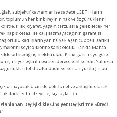
uğlak, subjektif kavramlar ise sadece LGBTİ+’ların
r, toplumun her bir bireyinin hak ve özgürlüklerini
dirde, kılık, kıyafet, yaşam tarzı, akla gelebilecek her
ek hapis cezası ile karşılaşmayacağının garantisi
aş örtülü kadınların yanına yaklaşan cübbeli, sarıklı
giymelerini söylediklerine şahit olduk. İran’da Mahsa
şekilde örtmediği için öldürüldü. Kime göre, neye göre
 içine yerleştirilmesi son derece tehlikelidir. Yalnızca
 özgürlükleri tehdit altındadır ve her bir yurttaşın bu
.
k olmayacak biçimde belirli, net ve anlaşılır olarak
lak ifadeler bu ilkeye açıkça aykırıdır.
anlanan Değişiklikle Cinsiyet Değiştirme Süreci
or