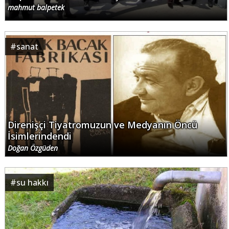
mahmut balpetek
#
sanat
Direnişçi Tiyatromuzun ve Medyanın Öncü
İsimlerindendi
Doğan Özgüden
#
su hakkı