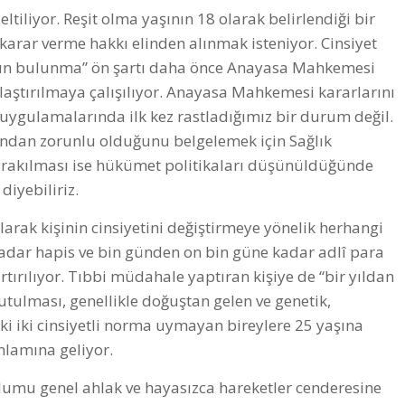
ltiliyor. Reşit olma yaşının 18 olarak belirlendiği bir
i karar verme hakkı elinden alınmak isteniyor. Cinsiyet
oksun bulunma” ön şartı daha önce Anayasa Mahkemesi
laştırılmaya çalışılıyor. Anayasa Mahkemesi kararlarını
n uygulamalarında ilk kez rastladığımız bir durum değil.
ısından zorunlu olduğunu belgelemek için Sağlık
bırakılması ise hükümet politikaları düşünüldüğünde
diyebiliriz.
arak kişinin cinsiyetini değiştirmeye yönelik herhangi
kadar hapis ve bin günden on bin güne kadar adlî para
rtırılıyor. Tıbbi müdahale yaptıran kişiye de “bir yıldan
tutulması, genellikle doğuştan gelen ve genetik,
ki iki cinsiyetli norma uymayan bireylere 25 yaşına
anlamına geliyor.
plumu genel ahlak ve hayasızca hareketler cenderesine