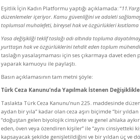
Eşitlik İçin Kadın Platformu yaptığı açıklamada: “
11.Yargı
düzenlemeler içeriyor. Kamu güvenliğini ve adaleti sağlama
toplumsal muhalefeti, bireysel hak ve özgürlükleri kısıtlama
Yasa değişikliği teklif taslağı adı altında topluma dayatılmay
yurttaşın hak ve özgürlüklerini tehdit eden toplum mühendis
taslağın yasalaşmaması için ses çıkarmaya davet eden 
yaparak kamuoyu ile paylaştı.
Basın açıklamasının tam metni şöyle:
Türk Ceza Kanunu’nda Yapılmak İstenen Değişiklikle
Taslakta Türk Ceza Kanunu’nun 225. maddesinde düzenle
aydan bir yıla” kadar olan ceza aşırı biçimde “bir yılda
“doğuştan gelen biyolojik cinsiyete ve genel ahlaka ayk
eden, öven veya özendiren kişiler” ile “aynı cinsiyetteki 
kapsayacak şekilde genişletildiğini ve bir yıldan üç ve dö