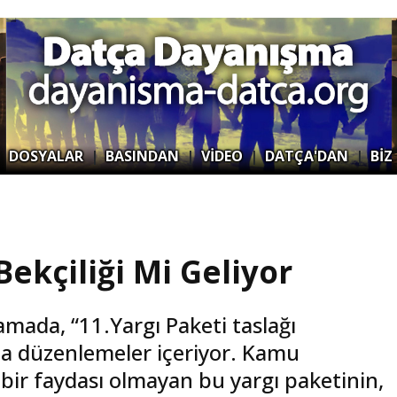
|
DOSYALAR
|
BASINDAN
|
VİDEO
|
DATÇA'DAN
|
BİZ
Bekçiliği Mi Geliyor
lamada, “11.Yargı Paketi taslağı
nuda düzenlemeler içeriyor. Kamu
 bir faydası olmayan bu yargı paketinin,