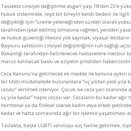
Taslakta cinsiyet değiştirme asgari yaşı 18’den 25’e yükse
hukuk sisteminde, reşit bir bireyin kendi bedeni ile ilgil
değişikliği için “üreme yeteneğinden sürekli olarak y
tarafından iptal edilmiş olmasına rağmen, yeniden yasa
ve hukuk güvenliği ilkesini yok saymak, siyasal iktidarı
Başvuru sahibinin cinsiyet değişikliğinin ruh sağlığı aç
Bakanlığı tarafından belirlenecek hastanelere mecbur 
maruz kalınacak baskı ve eziyetin şimdiden habercisidir 
Ceza Kanunu’na getirilecek ek madde ile kanuna aykırı ol
bir tıbbi müdahalede bulunanlara “üç yıldan yedi yıla 
cezası” verilmek isteniyor. Çocuk ise ceza yarı oranında a
üç yıla kadar” hapis cezası var. Cezaların bu kadar ağır 
hormonal ya da fiziksel olarak kadın veya erkek şeklinde
kadar ve hatta sonrasında ağır bir işkence yaşatılması 
Taslakta, başta LGBTİ varoluşu suç haline getirmek, to