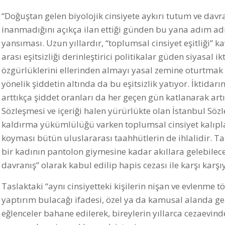
“Doğuştan gelen biyolojik cinsiyete aykırı tutum ve davran
inanmadığını açıkça ilan ettiği günden bu yana adım adı
yansıması. Uzun yıllardır, “toplumsal cinsiyet eşitliği” 
arası eşitsizliği derinleştirici politikalar güden siyasal i
özgürlüklerini ellerinden almayı yasal zemine oturtmak is
yönelik şiddetin altında da bu eşitsizlik yatıyor. İktidarı
arttıkça şiddet oranları da her geçen gün katlanarak 
Sözleşmesi ve içeriği halen yürürlükte olan İstanbul Sözle
kaldırma yükümlülüğü varken toplumsal cinsiyet kalıpl
koyması bütün uluslararası taahhütlerin de ihlalidir. Ta
bir kadının pantolon giymesine kadar akıllara gelebilecek 
davranış” olarak kabul edilip hapis cezası ile karşı karşı
Taslaktaki “aynı cinsiyetteki kişilerin nişan ve evlenme t
yaptırım bulacağı ifadesi, özel ya da kamusal alanda ger
eğlenceler bahane edilerek, bireylerin yıllarca cezaevinde 