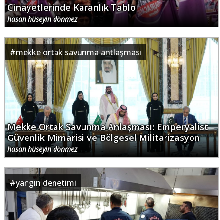
Cinayetlerinde Karanlık Tablo
hasan hüseyin dönmez
#
mekke ortak savunma antlaşması
Mekke Ortak Savunma Anlaşması: Emperyalist
Güvenlik Mimarisi ve Bölgesel Militarizasyon
hasan hüseyin dönmez
#
yangın denetimi