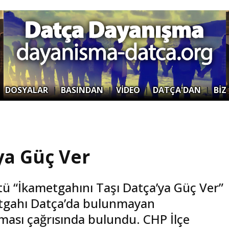
|
DOSYALAR
|
BASINDAN
|
VİDEO
|
DATÇA'DAN
|
BİZ
ya Güç Ver
tü “İkametgahını Taşı Datça’ya Güç Ver”
metgahı Datça’da bulunmayan
ması çağrısında bulundu. CHP İlçe