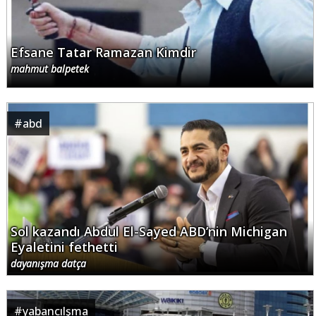
Efsane Tatar Ramazan Kimdir
mahmut balpetek
#
abd
Sol kazandı Abdul El-Sayed ABD’nin Michigan
Eyaletini fethetti
dayanışma datça
#
yabancılşma