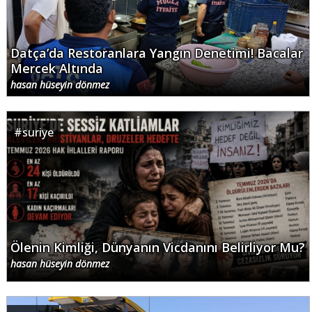
Datça’da Restoranlara Yangın Denetimi! Bacalar
Mercek Altında
hasan hüseyin dönmez
#
suriye
Ölenin Kimliği, Dünyanın Vicdanını Belirliyor Mu?
hasan hüseyin dönmez