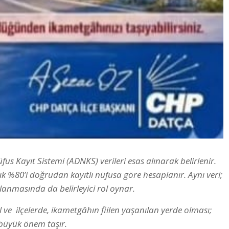
fus Kayıt Sistemi (ADNKS) verileri esas alınarak belirlenir.
ık %80’i doğrudan kayıtlı nüfusa göre hesaplanır. Aynı veri;
nlanmasında da belirleyici rol oynar.
l ve ilçelerde, ikametgâhın fiilen yaşanılan yerde olması;
 büyük önem taşır.