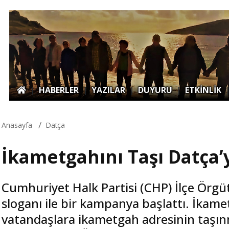
|
HABERLER
|
YAZILAR
|
DUYURU
|
ETKİNLİK
Anasayfa
Datça
İkametgahını Taşı Datça’
Cumhuriyet Halk Partisi (CHP) İlçe Örgü
sloganı ile bir kampanya başlattı. İka
vatandaşlara ikametgah adresinin taşın