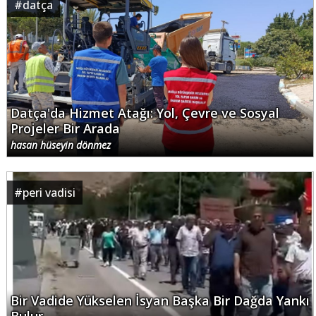
#
datça
Datça'da Hizmet Atağı: Yol, Çevre ve Sosyal
Projeler Bir Arada
hasan hüseyin dönmez
#
peri vadisi
Bir Vadide Yükselen İsyan Başka Bir Dağda Yankı