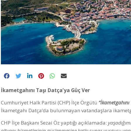
İkametgahını Taşı Datça’ya Güç Ver
Cumhuriyet Halk Partisi (CHP) İlçe Örgütü
“İkametgahını 
İkametgahı Datça’da bulunmayan vatandaşlara ikametga
CHP İlçe Başkanı Sezai Öz yaptığı açıklamada:
yaşadığımız
altyapı hizmetlerinin güçlenmesine katkı sunar vurgusu yapt