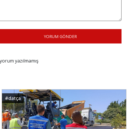
YORUM GÖNDER
z yorum yazılmamış
#
datça