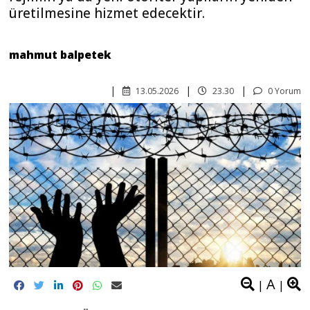
üretilmesine hizmet edecektir.
mahmut balpetek
13.05.2026
23.30
0 Yorum
A
|
|