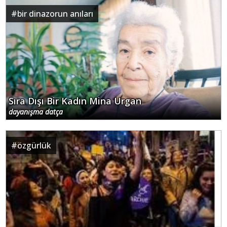
#
bir dinazorun anıları
Sıra Dışı Bir Kadın Mina Urgan
dayanışma datça
#
özgürlük