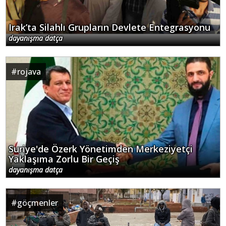
Irak’ta Silahlı Grupların Devlete Entegrasyonu
dayanışma datça
#
rojava
Suriye'de Özerk Yönetimden Merkeziyetçi
Yaklaşıma Zorlu Bir Geçiş
dayanışma datça
#
göçmenler