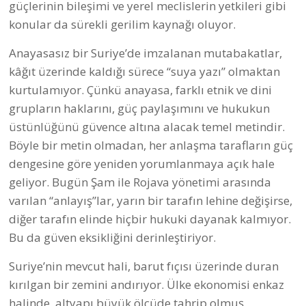
güçlerinin bileşimi ve yerel meclislerin yetkileri gibi
konular da sürekli gerilim kaynağı oluyor.
Anayasasız bir Suriye’de imzalanan mutabakatlar,
kâğıt üzerinde kaldığı sürece “suya yazı” olmaktan
kurtulamıyor. Çünkü anayasa, farklı etnik ve dini
grupların haklarını, güç paylaşımını ve hukukun
üstünlüğünü güvence altına alacak temel metindir.
Böyle bir metin olmadan, her anlaşma tarafların güç
dengesine göre yeniden yorumlanmaya açık hale
geliyor. Bugün Şam ile Rojava yönetimi arasında
varılan “anlayış”lar, yarın bir tarafın lehine değişirse,
diğer tarafın elinde hiçbir hukuki dayanak kalmıyor.
Bu da güven eksikliğini derinleştiriyor.
Suriye’nin mevcut hali, barut fıçısı üzerinde duran
kırılgan bir zemini andırıyor. Ülke ekonomisi enkaz
halinde, altyapı büyük ölçüde tahrip olmuş,