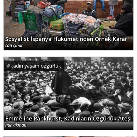
Sosyalist İspanya Hükümetinden Örnek Karar
can çınar
#
kadın yaşam özgürlük
Emmeline Pankhurst, Kadınların Özgürlük Ateşi
nur akman