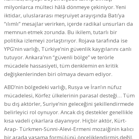
milyonlarca mülteci hâlâ dönmeye çekiniyor. Yeni
iktidar, uluslararası meşruiyet arayışında Batı’ya
“ılımlı” mesajlar verirken, içerde radikal unsurları da
memnun etmek zorunda. Bu ikilem, tutarlı bir
politika izlemeyi zorlaştırıyor. Rojava tarafında ise
YPG’nin varlığı, Türkiye’nin güvenlik kaygılarını canlı
tutuyor. Ankara’nın “güvenli bölge” ve terörle
mücadele hassasiyeti, tüm denklemin en kritik
değişkenlerinden biri olmaya devam ediyor.
ABD’nin bölgedeki varlığı, Rusya ve İran’ın nüfuz
mücadelesi, Körfez ülkelerinin parasal desteği… Tüm
bu dış aktörler, Suriye’nin geleceğini şekillendirmede
belirleyici rol oynuyor. Ancak dış destekler genellikle
kısa vadeli çıkarlara dayanıyor. Hiçbir aktör, Kürt-
Arap- Türkmen-Sünni-Alevi-Ermeni mozaiğinin kalıcı
bir arada yaşama formülünü önceliklendirmiş değil.