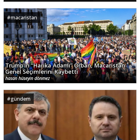
#
macaristan
Trump’ın “Harika Adamı” Orban, Macaristan
Genel Seçimlerini Kaybetti
hasan hüseyin dönmez
#
gündem