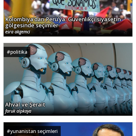
Kolombiya’dan Peru’ya: Güvenlikçi siyasetin
gölgesinde seçimler
esra akgemci
#
politika
Ahval ve Şerait
faruk alpkaya
#
yunanistan seçimleri