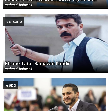
mahmut balpetek
#
efsane
Efsane Tatar Ramazan Kimdir
mahmut balpetek
#
abd