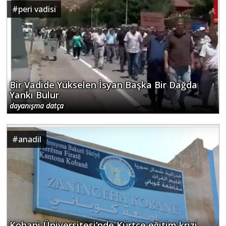
#
peri vadisi
Bir Vadide Yükselen İsyan Başka Bir Dağda
Yankı Bulur
dayanışma datça
#
anadil
Kobani Üniversitesi’nde Kürtçe eğitim krizi