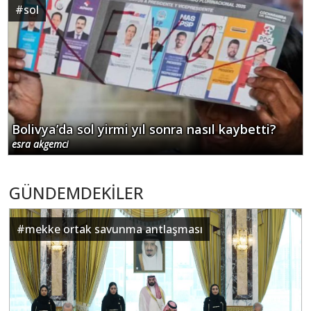
#
sol
Bolivya’da sol yirmi yıl sonra nasıl kaybetti?
esra akgemci
GÜNDEMDEKİLER
#
mekke ortak savunma antlaşması