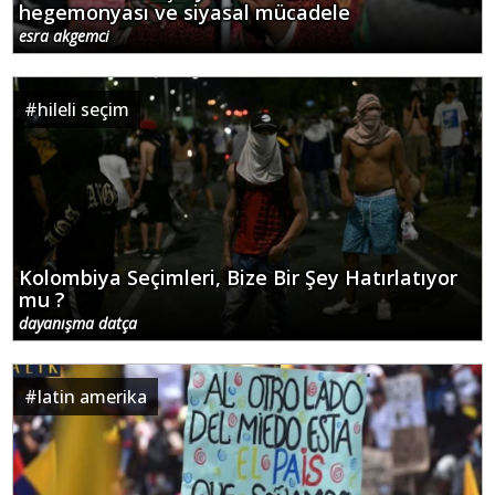
hegemonyası ve siyasal mücadele
esra akgemci
#
hileli seçim
Kolombiya Seçimleri, Bize Bir Şey Hatırlatıyor
mu ?
dayanışma datça
#
latin amerika