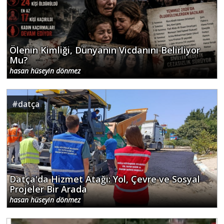
Ölenin Kimliği, Dünyanın Vicdanını Belirliyor
Mu?
hasan hüseyin dönmez
#
datça
Datça'da Hizmet Atağı: Yol, Çevre ve Sosyal
Projeler Bir Arada
hasan hüseyin dönmez