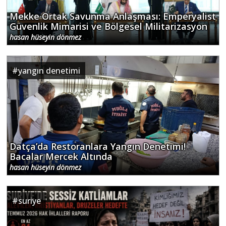
Mekke Ortak Savunma Anlaşması: Emperyalist
Güvenlik Mimarisi ve Bölgesel Militarizasyon
hasan hüseyin dönmez
#
yangın denetimi
Datça’da Restoranlara Yangın Denetimi!
Bacalar Mercek Altında
hasan hüseyin dönmez
#
suriye