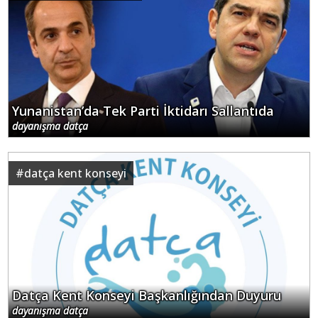
Yunanistan’da Tek Parti İktidarı Sallantıda
dayanışma datça
#
datça kent konseyi
Datça Kent Konseyi Başkanlığından Duyuru
dayanışma datça