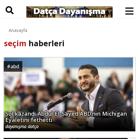
Anasayfa
seçim
haberleri
#
abd
Sol kazandı Abdul El-Sayed ABD’nin Michigan
Eyaletini fethetti
dayanışma datça