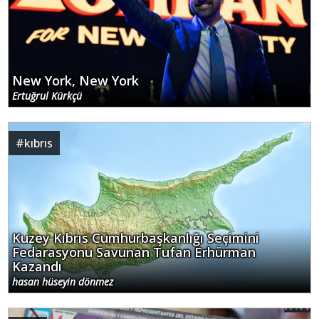
New York, New York
Ertuğrul Kürkçü
#
kıbrıs
Kuzey Kıbrıs Cumhurbaşkanlığı Seçimini
Fedarasyonu Savunan Tufan Erhürman
Kazandı
hasan hüseyin dönmez