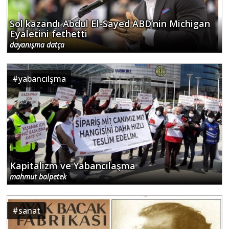
Sol kazandı Abdul El-Sayed ABD’nin Michigan
Eyaletini fethetti
dayanışma datça
#
yabancılşma
Kapitalizm ve Yabancılaşma
mahmut balpetek
#
sanat