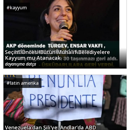
#
kayyum
Seçim Öncesi Bütün Muhalif Belediyelere
Kayyum mu Atanacak
dayanışma datça
#
latin amerika
Venezuela’dan Şili’ye: Andlar’da ABD