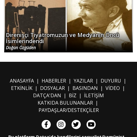
Direnişçi Tiyatromuzun ve Medyanın Öncü
İsimlerindendi
Doğan Özgüden
ANASAYFA
|
HABERLER
|
YAZILAR
|
DUYURU
|
ETKİNLİK
|
DOSYALAR
|
BASINDAN
|
VİDEO
|
DATÇA'DAN
|
BİZ
|
İLETİŞİM
KATKIDA BULUNANLAR
|
PAYDAŞLAR/DESTEKÇİLER
Bu platform Datça'da kendilerini sosyalist/komünist