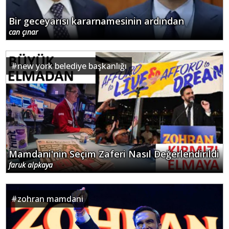
Bir geceyarısı kararnamesinin ardından
can çınar
#
new york belediye başkanlığı
Mamdani'nin Seçim Zaferi Nasıl Değerlendirildi
faruk alpkaya
#
zohran mamdani