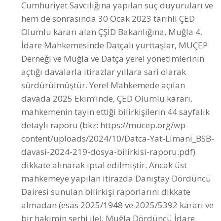
İdare Mahkemesinde Datçalı yurttaşlar, MUÇEP
Derneği ve Muğla ve Datça yerel yönetimlerinin
açtığı davalarla itirazlar yıllara sari olarak
sürdürülmüştür. Yerel Mahkemede açılan
davada 2025 Ekim’inde, ÇED Olumlu kararı,
mahkemenin tayin ettiği bilirkişilerin 44 sayfalık
detaylı raporu (bkz: https://mucep.org/wp-
content/uploads/2024/10/Datca-Yat-Limani_BSB-
davasi-2024-219-dosya-bilirkisi-raporu.pdf)
dikkate alınarak iptal edilmiştir. Ancak üst
mahkemeye yapılan itirazda Danıştay Dördüncü
Dairesi sunulan bilirkişi raporlarını dikkate
almadan (esas 2025/1948 ve 2025/5392 kararı ve
bir hakimin şerhi ile), Muğla Dördüncü İdare
Mahkemesi'nin DATÇA YAT LİMANI ÇED RAPORU
iptal kararını kaldırarak kesin hükümle davanın
reddi kararı vermiştir. Danıştay’ın bu kararı