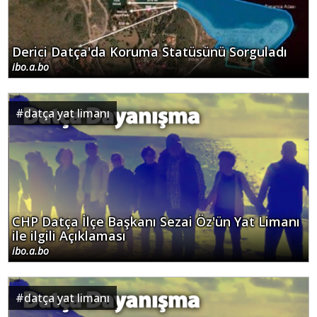
ibo.a.bo
#
datça yat limanı
CHP Datça İlçe Başkanı Sezai Öz'ün Yat Limanı
ile ilgili Açıklaması
ibo.a.bo
#
datça yat limanı