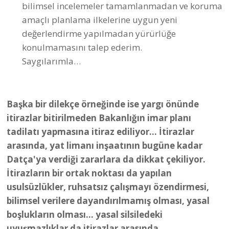
konulmamasını talep ederim.
Saygılarımla…
Başka bir dilekçe örneğinde ise yargı önünde
itirazlar bitirilmeden Bakanlığın imar planı
tadilatı yapmasına itiraz ediliyor... İtirazlar
arasında, yat limanı inşaatının bugüne kadar
Datça'ya verdiği zararlara da dikkat çekiliyor.
İtirazların bir ortak noktası da yapılan
usulsüzlükler, ruhsatsız çalışmayı özendirmesi,
bilimsel verilere dayandırılmamış olması, yasal
boşlukların olması... yasal silsiledeki
uyuşmazlıklar da itirazlar arasında
dillendiriliyor...
Önerilen plan değişikliklerinde,
yapılması önerilen yat limanının küçültüldüğü