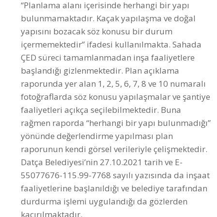
içermemektedir” ifadesi kullanılmakta. Sahada
ÇED süreci tamamlanmadan inşa faaliyetlere
başlandığı gizlenmektedir. Plan açıklama
raporunda yer alan 1, 2, 5, 6, 7, 8 ve 10 numaralı
fotoğraflarda söz konusu yapılaşmalar ve şantiye
faaliyetleri açıkça seçilebilmektedir. Buna
rağmen raporda “herhangi bir yapı bulunmadığı”
yönünde değerlendirme yapılması plan
raporunun kendi görsel verileriyle çelişmektedir.
Datça Belediyesi’nin 27.10.2021 tarih ve E-
55077676-115.99-7768 sayılı yazısında da inşaat
faaliyetlerine başlanıldığı ve belediye tarafından
durdurma işlemi uygulandığı da gözlerden
kaçırılmaktadır.
3.2- Önerilen planda, planı destekleyen çizimler
doğrulardan uzaktır. 504 metrelik yüzer
dalgakıran/mendirek, proje dosyasında inşaat