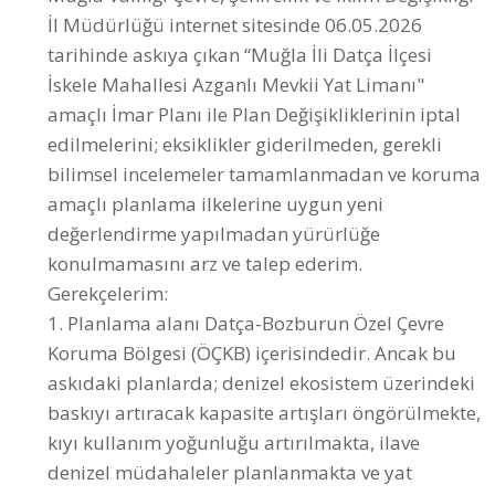
İskele Mahallesi Azganlı Mevkii Yat Limanı"
amaçlı İmar Planı ile Plan Değişikliklerinin iptal
edilmelerini; eksiklikler giderilmeden, gerekli
bilimsel incelemeler tamamlanmadan ve koruma
amaçlı planlama ilkelerine uygun yeni
değerlendirme yapılmadan yürürlüğe
konulmamasını arz ve talep ederim.
Gerekçelerim:
1. Planlama alanı Datça-Bozburun Özel Çevre
Koruma Bölgesi (ÖÇKB) içerisindedir. Ancak bu
askıdaki planlarda; denizel ekosistem üzerindeki
baskıyı artıracak kapasite artışları öngörülmekte,
kıyı kullanım yoğunluğu artırılmakta, ilave
denizel müdahaleler planlanmakta ve yat
bağlama ile çekek kapasiteleri büyütülmektedir.
Dolayısıyla, planlar koruma esaslı yaklaşım
taşımamakta, kamu yararı ve çevre koruma