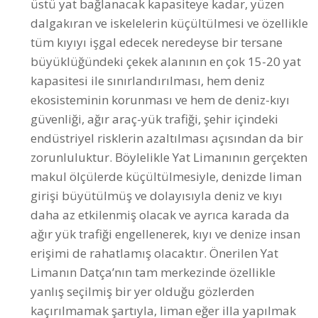
büyüklüğündeki çekek alanının en çok 15-20 yat
kapasitesi ile sınırlandırılması, hem deniz
ekosisteminin korunması ve hem de deniz-kıyı
güvenliği, ağır araç-yük trafiği, şehir içindeki
endüstriyel risklerin azaltılması açısından da bir
zorunluluktur. Böylelikle Yat Limanının gerçekten
makul ölçülerde küçültülmesiyle, denizde liman
girişi büyütülmüş ve dolayısıyla deniz ve kıyı
daha az etkilenmiş olacak ve ayrıca karada da
ağır yük trafiği engellenerek, kıyı ve denize insan
erişimi de rahatlamış olacaktır. Önerilen Yat
Limanın Datça’nın tam merkezinde özellikle
yanlış seçilmiş bir yer olduğu gözlerden
kaçırılmamak şartıyla, liman eğer illa yapılmak
isteniyorsa proje dosyasında belirtilen sayısal
sınırlamalara ancak ciddi ölçekteki
sınırlamalarla uyulabilir!