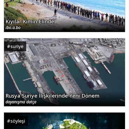
ibo.a.bo
#
suriye
Rusya Suriye İlişkilerinde Yeni Dönem
dayanışma datça
#
söyleşi