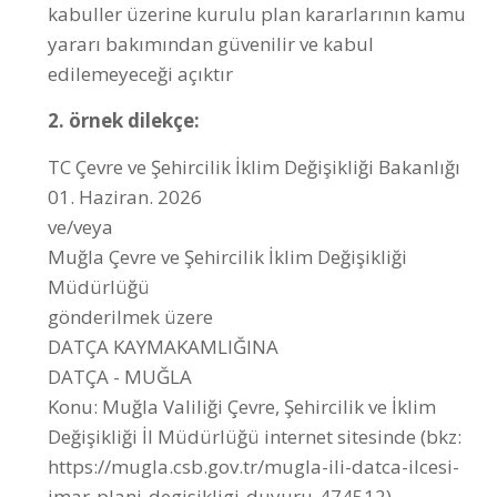
2. örnek dilekçe:
TC Çevre ve Şehircilik İklim Değişikliği Bakanlığı
01. Haziran. 2026
ve/veya
Muğla Çevre ve Şehircilik İklim Değişikliği
Müdürlüğü
gönderilmek üzere
DATÇA KAYMAKAMLIĞINA
DATÇA - MUĞLA
Konu: Muğla Valiliği Çevre, Şehircilik ve İklim
Değişikliği İl Müdürlüğü internet sitesinde (bkz:
https://mugla.csb.gov.tr/mugla-ili-datca-ilcesi-
imar-plani-degisikligi-duyuru-474512)
06.05.2026 tarihinde askıya çıkarılan;
• “Muğla İli Datça İlçesi İskele Mahallesi Azganlı