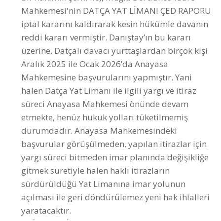
üzerine, Datçalı davacı yurttaşlardan birçok kişi
Aralık 2025 ile Ocak 2026’da Anayasa
Mahkemesine başvurularını yapmıştır. Yani
halen Datça Yat Limanı ile ilgili yargı ve itiraz
süreci Anayasa Mahkemesi önünde devam
etmekte, henüz hukuk yolları tüketilmemiş
durumdadır. Anayasa Mahkemesindeki
başvurular görüşülmeden, yapılan itirazlar için
yargı süreci bitmeden imar planında değişikliğe
gitmek suretiyle halen haklı itirazların
sürdürüldüğü Yat Limanına imar yolunun
açılması ile geri döndürülemez yeni hak ihlalleri
yaratacaktır.
2- Önerilen İmar Planının Sakıncaları:
Denizin, kıyının, mevcut ekosistemin, ortak
yaşamın korunmasını, Datçanın tarihsel ve sosyal