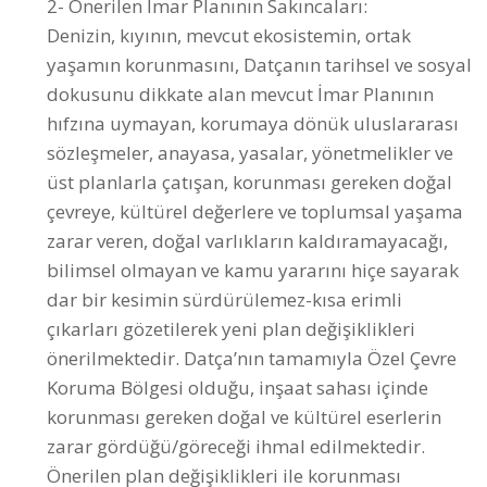
dokusunu dikkate alan mevcut İmar Planının
hıfzına uymayan, korumaya dönük uluslararası
sözleşmeler, anayasa, yasalar, yönetmelikler ve
üst planlarla çatışan, korunması gereken doğal
çevreye, kültürel değerlere ve toplumsal yaşama
zarar veren, doğal varlıkların kaldıramayacağı,
bilimsel olmayan ve kamu yararını hiçe sayarak
dar bir kesimin sürdürülemez-kısa erimli
çıkarları gözetilerek yeni plan değişiklikleri
önerilmektedir. Datça’nın tamamıyla Özel Çevre
Koruma Bölgesi olduğu, inşaat sahası içinde
korunması gereken doğal ve kültürel eserlerin
zarar gördüğü/göreceği ihmal edilmektedir.
Önerilen plan değişiklikleri ile korunması
gereken deniz ve kıyı canlılarının ötesinde
insanların önemli bir çoğunluğunun denize ve
kıyıya ulaşımı mümkün olmayacak, kent