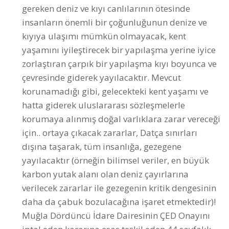
yaşamını iyileştirecek bir yapılaşma yerine iyice
zorlaştıran çarpık bir yapılaşma kıyı boyunca ve
çevresinde giderek yayılacaktır. Mevcut
korunamadığı gibi, gelecekteki kent yaşamı ve
hatta giderek uluslararası sözleşmelerle
korumaya alınmış doğal varlıklara zarar vereceği
için.. ortaya çıkacak zararlar, Datça sınırları
dışına taşarak, tüm insanlığa, gezegene
yayılacaktır (örneğin bilimsel veriler, en büyük
karbon yutak alanı olan deniz çayırlarına
verilecek zararlar ile gezegenin kritik dengesinin
daha da çabuk bozulacağına işaret etmektedir)!
Muğla Dördüncü İdare Dairesinin ÇED Onayını
iptal eden kararına esas teşkil eden 44 sayfalık
bilirkişi raporunda (bkz: https://mucep.org/wp-
content/uploads/2024/10/Datca-Yat-Limani_BSB-