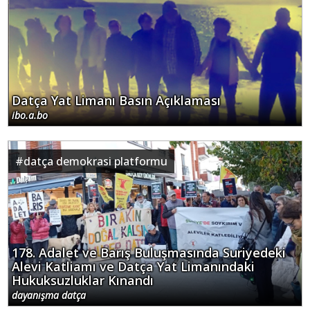
Datça Yat Limanı Basın Açıklaması
ibo.a.bo
#
datça demokrasi platformu
178. Adalet ve Barış Buluşmasında Suriyedeki
Alevi Katliamı ve Datça Yat Limanındaki
Hukuksuzluklar Kınandı
dayanışma datça
#
datça yat limanı