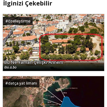
#
özelleştirme
Bu Ne Yaman Çelişki Annem
ibo.a.bo
#
datça yat limanı
Derici Datça'da Koruma Statüsünü Sorguladı