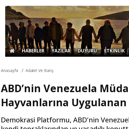
|
HABERLER
|
YAZILAR
|
DUYURU
|
ETKİNLİK
Anasayfa
Adalet Ve Barış
ABD’nin Venezuela Müda
Hayvanlarına Uygulanan Ş
Demokrasi Platformu, ABD'nin Venezuel
kendi topraklarından ve yaşadığı konutt