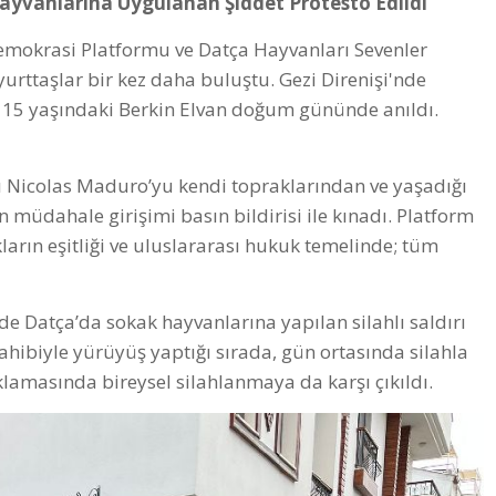
yvanlarına Uygulanan Şiddet Protesto Edildi
emokrasi Platformu ve Datça Hayvanları Sevenler
urttaşlar bir kez daha buluştu. Gezi Direnişi'nde
en 15 yaşındaki Berkin Elvan doğum gününde anıldı.
 Nicolas Maduro’yu kendi topraklarından ve yaşadığı
 müdahale girişimi basın bildirisi ile kınadı. Platform
ların eşitliği ve uluslararası hukuk temelinde; tüm
de Datça’da sokak hayvanlarına yapılan silahlı saldırı
ahibiyle yürüyüş yaptığı sırada, gün ortasında silahla
klamasında bireysel silahlanmaya da karşı çıkıldı.