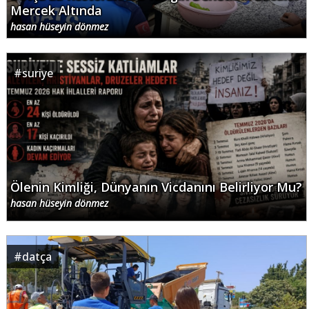
Mercek Altında
hasan hüseyin dönmez
#
suriye
Ölenin Kimliği, Dünyanın Vicdanını Belirliyor Mu?
hasan hüseyin dönmez
#
datça