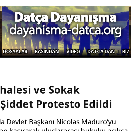
|
DOSYALAR
|
BASINDAN
|
VİDEO
|
DATÇA'DAN
|
BİZ
halesi ve Sokak
iddet Protesto Edildi
a Devlet Başkanı Nicolas Maduro’yu
an kaçırarak uluslararası hukuku açıkça