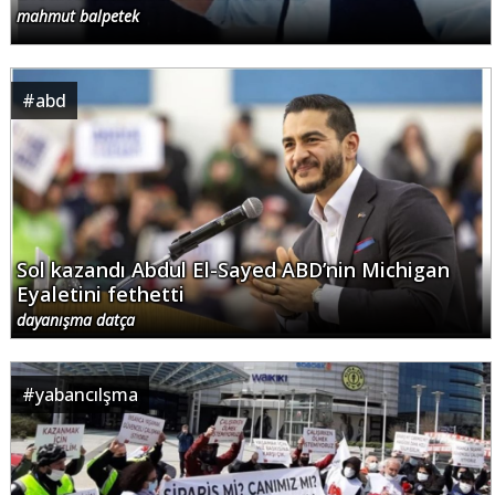
mahmut balpetek
#
abd
Sol kazandı Abdul El-Sayed ABD’nin Michigan
Eyaletini fethetti
dayanışma datça
#
yabancılşma