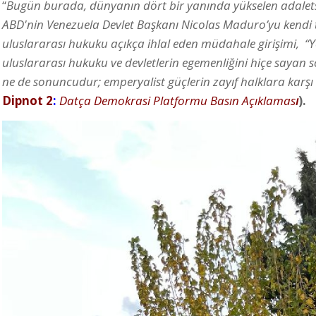
“
Bugün burada, dünyanın dört bir yanında yükselen adaletsizl
ABD'nin Venezuela Devlet Başkanı Nicolas Maduro’yu kendi 
uluslararası hukuku açıkça ihlal eden müdahale girişimi, “
uluslararası hukuku ve devletlerin egemenliğini hiçe sayan so
ne de sonuncudur; emperyalist güçlerin zayıf halklara karşı u
Dipnot 2
:
Datça Demokrasi Platformu Basın Açıklamas
ı
).