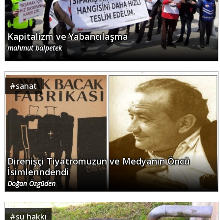
Kapitalizm ve Yabancılaşma
mahmut balpetek
#
sanat
Direnişçi Tiyatromuzun ve Medyanın Öncü
İsimlerindendi
Doğan Özgüden
#
su hakkı