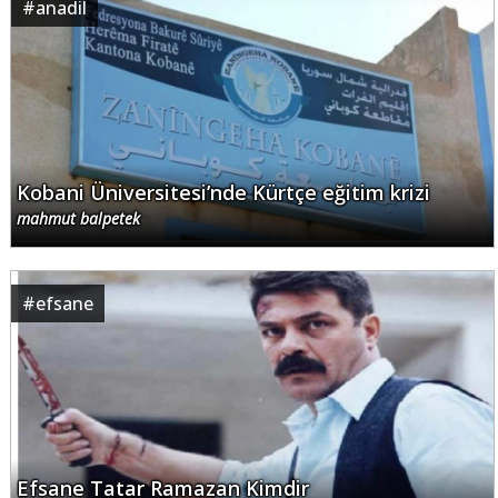
#
anadil
Kobani Üniversitesi’nde Kürtçe eğitim krizi
mahmut balpetek
#
efsane
Efsane Tatar Ramazan Kimdir