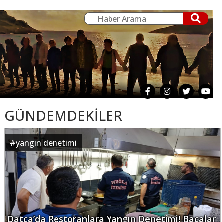
GÜNDEMDEKİLER
#
yangın denetimi
Datça’da Restoranlara Yangın Denetimi! Bacalar