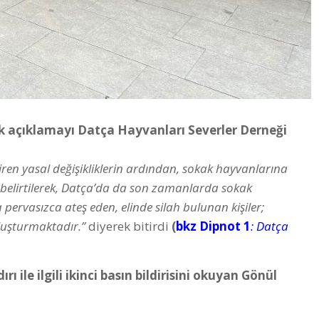
lk açıklamayı Datça Hayvanları Severler Derneği
iren yasal değişikliklerin ardından, sokak hayvanlarına
ğı belirtilerek, Datça’da da son zamanlarda sokak
pervasızca ateş eden, elinde silah bulunan kişiler;
oluşturmaktadır.”
diyerek bitirdi
(
bkz Dipnot 1
: Datça
ile ilgili ikinci basın bildirisini okuyan Gönül