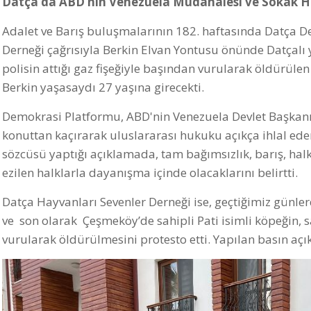
Datça’da ABD’nin Venezuela Müdahalesi ve Sokak Ha
Adalet ve Barış buluşmalarının 182. haftasında Datça D
Derneği çağrısıyla Berkin Elvan Yontusu önünde Datçalı y
polisin attığı gaz fişeğiyle başından vurularak öldürül
Berkin yaşasaydı 27 yaşına girecekti.
Demokrasi Platformu, ABD'nin Venezuela Devlet Başkanı
konuttan kaçırarak uluslararası hukuku açıkça ihlal eden
sözcüsü yaptığı açıklamada, tam bağımsızlık, barış, halk
ezilen halklarla dayanışma içinde olacaklarını belirtti.
Datça Hayvanları Sevenler Derneği ise, geçtiğimiz günler
ve son olarak Çeşmeköy’de sahipli Pati isimli köpeğin, s
vurularak öldürülmesini protesto etti. Yapılan basın açı