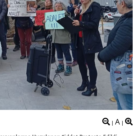
A
|
|