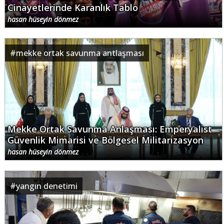
Cinayetlerinde Karanlık Tablo
hasan hüseyin dönmez
#
mekke ortak savunma antlaşması
Mekke Ortak Savunma Anlaşması: Emperyalist
Güvenlik Mimarisi ve Bölgesel Militarizasyon
hasan hüseyin dönmez
#
yangın denetimi