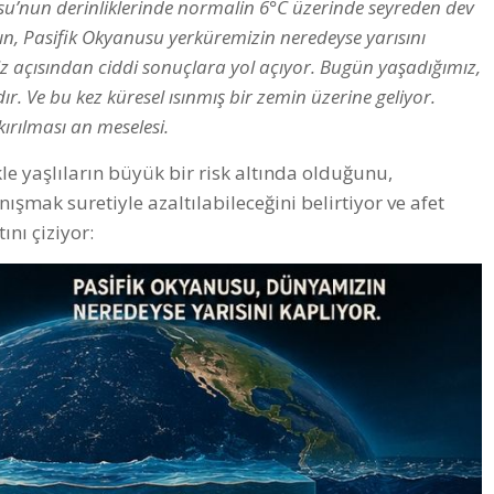
su’nun derinliklerinde normalin 6°C üzerinde seyreden dev
yın, Pasifik Okyanusu yerküremizin neredeyse yarısını
z açısından ciddi sonuçlara yol açıyor. Bugün yaşadığımız,
r. Ve bu kez küresel ısınmış bir zemin üzerine geliyor.
ırılması an meselesi.
kle yaşlıların büyük bir risk altında olduğunu,
şmak suretiyle azaltılabileceğini belirtiyor ve afet
ını çiziyor: