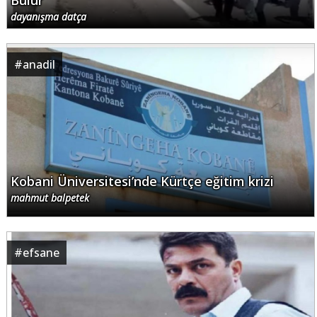
Bulur
dayanışma datça
#
anadil
Kobani Üniversitesi’nde Kürtçe eğitim krizi
mahmut balpetek
#
efsane