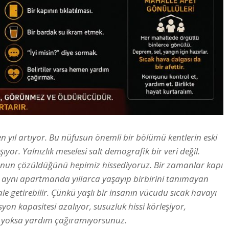
en yıl artıyor. Bu nüfusun önemli bir bölümü kentlerin eski
or. Yalnızlık meselesi salt demografik bir veri değil.
unun çözüldüğünü hepimiz hissediyoruz. Bir zamanlar kapı
 aynı apartmanda yıllarca yaşayıp birbirini tanımayan
le getirebilir. Çünkü yaşlı bir insanın vücudu sıcak havayı
on kapasitesi azalıyor, susuzluk hissi körleşiyor,
se yoksa yardım çağıramıyorsunuz.