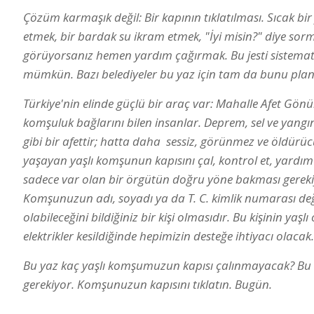
Çözüm karmaşık değil: Bir kapının tıklatılması. Sıcak b
etmek, bir bardak su ikram etmek, "İyi misin?" diye sorma
görüyorsanız hemen yardım çağırmak. Bu jesti sistemati
mümkün. Bazı belediyeler bu yaz için tam da bunu plan
Türkiye'nin elinde güçlü bir araç var: Mahalle Afet Gönül
komşuluk bağlarını bilen insanlar. Deprem, sel ve yangın
gibi bir afettir; hatta daha sessiz, görünmez ve öldürücü
yaşayan yaşlı komşunun kapısını çal, kontrol et, yardım
sadece var olan bir örgütün doğru yöne bakması gereki
Komşunuzun adı, soyadı ya da T. C. kimlik numarası değ
olabileceğini bildiğiniz bir kişi olmasıdır. Bu kişinin ya
elektrikler kesildiğinde hepimizin desteğe ihtiyacı olacak.
Bu yaz kaç yaşlı komşumuzun kapısı çalınmayacak? Bu
gerekiyor. Komşunuzun kapısını tıklatın. Bugün.