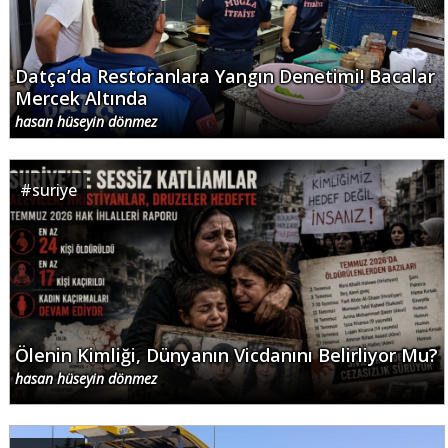
Datça’da Restoranlara Yangın Denetimi! Bacalar
Mercek Altında
hasan hüseyin dönmez
#
suriye
Ölenin Kimliği, Dünyanın Vicdanını Belirliyor Mu?
hasan hüseyin dönmez