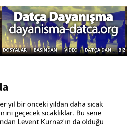
|
DOSYALAR
|
BASINDAN
|
VİDEO
|
DATÇA'DAN
|
BİZ
da
 Her yıl bir önceki yıldan daha sıcak
ırını geçecek sıcaklıklar. Bu sene
rından Levent Kurnaz'ın da olduğu