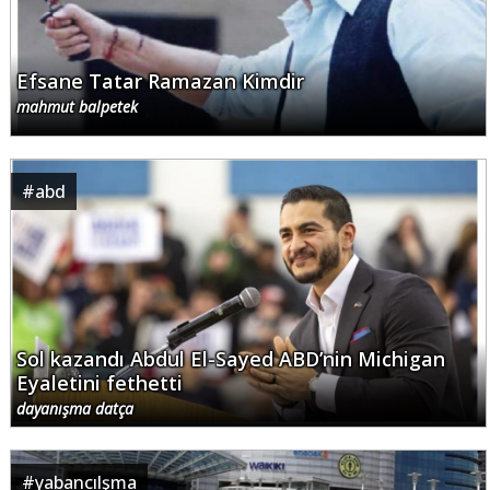
Efsane Tatar Ramazan Kimdir
mahmut balpetek
#
abd
Sol kazandı Abdul El-Sayed ABD’nin Michigan
Eyaletini fethetti
dayanışma datça
#
yabancılşma