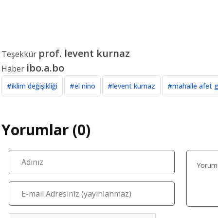
prof. levent kurnaz
Teşekkür
ibo.a.bo
Haber
#iklim değişikliği
#el nino
#levent kurnaz
#mahalle afet g
Yorumlar (0)