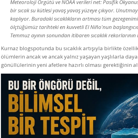
Meteoroloji Örgütü ve NOAA verileri net: Pasifik Okyanu
bir sıcak su kütlesi yavaş yavaş yüzeye çıkıyor. Unutma
kaplıyor. Buradaki sıcaklıkların artması tüm gezegenimi
ölçtüğümüz tarihteki en kuvvetli El Niño'nun başlangıcıdı
Temmuz ayının sonundan itibaren sıcaklık rekorlarının k
Kurnaz blogspotunda bu sıcaklık artışıyla birlikte özelli
ölümlerin ancak ve ancak yalnız yaşayan yaşlılarla dayanı
gönüllülerinin yeni afetlere hazırlı olması gerektiğinin alt