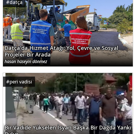
#
datça
Datça'da Hizmet Atağı: Yol, Çevre ve Sosyal
Projeler Bir Arada
hasan hüseyin dönmez
#
peri vadisi
Bir Vadide Yükselen İsyan Başka Bir Dağda Yankı