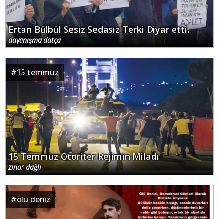
Ertan Bülbül Sesiz Sedasız Terki Diyar etti.
dayanışma datça
#
15 temmuz
15 Temmuz Otoriter Rejimin Miladı
zınar dağlı
#
ölü deniz