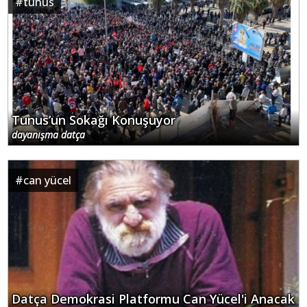
#
tunus
Tunus’un Sokağı Konuşuyor
dayanışma datça
#
can yücel
Datça Demokrasi Platformu Can Yücel'i Anacak