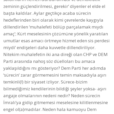
zeminin güçlendirilmesi, gerekir’ diyenler el elde el
başta kaldılar. Aylar geçtikçe acaba sürecin
hedeflerinden biri olarak kimi çevrelerde kaygıyla
dillendirilen ‘muhalefeti bölüp parçalamak mıydı
amaç’; Kürt meselesinin çözümüne yönelik yaratılan
umutlar esas amacı örtmeye hizmet eden sis perdesi
miydi’ endişeleri daha kuvvetle dillendiriliyor.
Nitekim muhalefetin iki ana direği olan CHP ve DEM
Parti arasında nahoş söz düelloları bu amaca
yaklaşıldığını mı gösteriyor? Dem Parti her adımda
‘sürecin’ zarar görmemesini temin maksadıyla aşırı
temkinli(!) bir siyaset izliyor. Sürece-bizim
bilmediğimiz kendilerinin bildiği şeyler yoksa- aşırı
angaje olmalarının nedeni nedir? Neden sürecin
İmralı’ya gidip gitmemesi meselesine kilitlenmesine
engel ol(a)madılar. Neden hala kamuoyu Dem