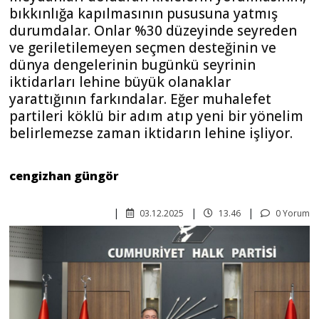
bıkkınlığa kapılmasının pususuna yatmış
durumdalar. Onlar %30 düzeyinde seyreden
ve geriletilemeyen seçmen desteğinin ve
dünya dengelerinin bugünkü seyrinin
iktidarları lehine büyük olanaklar
yarattığının farkındalar. Eğer muhalefet
partileri köklü bir adım atıp yeni bir yönelim
belirlemezse zaman iktidarın lehine işliyor.
cengizhan güngör
03.12.2025
13.46
0 Yorum