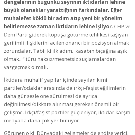
dengelerinin bugünkü seyrinin iktidarları lehine
büyük olanaklar yarattığının farkındalar. Eğer
muhalefet köklü bir adım atıp yeni bir yönelim
belirlemezse zaman iktidarın lehine işliyor.
CHP ve
Dem Parti giderek kopuşa götürme tehlikesi taşıyan
gerilimli ilişkilerini acilen onarıcı bir pozisyon almak
zorundalar. Tabii ki ilk adım, ‘kasabın bıçağına aşık
olmak...” türü haksız/mesnetsiz suçlamalardan
vazgeçmek olmalı.
İktidara muhalif yapılar içinde sayılan kimi
partiler/odaklar arasında da ırkçı-faşist eğilimlerin
daha gür sesle öne sürülmesi de ayrıca
değinilmesi/dikkate alınması gereken önemli bir
gelişme. Irkçı/faşist partiler güçleniyor, iktidar karşıtı
medyada daha çok yer buluyor.
Görünen o ki, Dünyadaki gelişmeler de endişe verici.