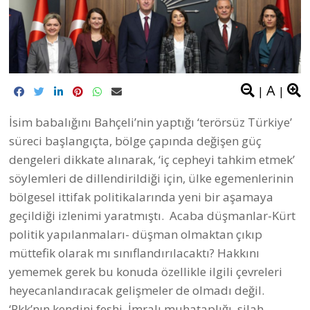
A
|
|
İsim babalığını Bahçeli’nin yaptığı ‘terörsüz Türkiye’
süreci başlangıçta, bölge çapında değişen güç
dengeleri dikkate alınarak, ‘iç cepheyi tahkim etmek’
söylemleri de dillendirildiği için, ülke egemenlerinin
bölgesel ittifak politikalarında yeni bir aşamaya
geçildiği izlenimi yaratmıştı. Acaba düşmanlar-Kürt
politik yapılanmaları- düşman olmaktan çıkıp
müttefik olarak mı sınıflandırılacaktı? Hakkını
yememek gerek bu konuda özellikle ilgili çevreleri
heyecanlandıracak gelişmeler de olmadı değil.
‘Pkk’nın kendini feshi, İmralı muhataplığı, silah