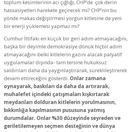
toplum kesimlerinin acı çığlığı, CHP’de çok derin
hassasiyetleri harekete geçirecek mi? CHP’nin bu
yönde makas değiştirmesi yorgun kitlesine de yeni
bir enerji yüklemesi yapmaz mı?
Cumhur İttifakı en küçük bir geri adım atmayacağını,
başka bir deyimle demokrasiye dönük hiçbir adım
atmayacağını-belki kitlelerin gazını alacak palyatif
uygulamalar dışında- tam tersine hukuksuz
saldırıları daha da yaygınlaştırarak, süreklileştirerek
devam ettireceğini gösterdi.
Onlar zamana
oynayarak, baskıları da daha da artırarak,
muhalefet içindeki çatışmaları kışkırtarak
meydanları dolduran kitlelerin yorulmasının,
bıkkınlığa kapılmasının pususuna yatmış
durumdalar. Onlar %30 düzeyinde seyreden ve
geriletilemeyen seçmen desteğinin ve dünya