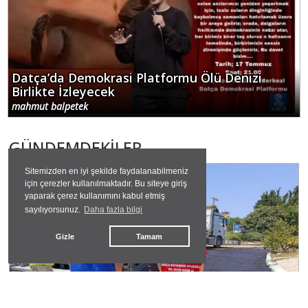
Datça’da Demokrasi Platformu Ölü Denizi
Birlikte İzleyecek
mahmut balpetek
GÜNDEMDEKİLER
Sitemizden en iyi şekilde faydalanabilmeniz
#
datça
için çerezler kullanılmaktadır. Bu siteye giriş
yaparak çerez kullanımını kabul etmiş
sayılıyorsunuz.
Daha fazla bilgi
Gizle
Tamam
Datça'da Hizmet Atağı: Yol, Çevre ve Sosyal
Projeler Bir Arada