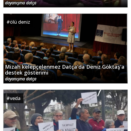
dayanışma datça
#
ölü deniz
Mizah kelepçelenmez Datça'da Deniz Göktaş'a
destek gösterimi
dayanışma datça
#
veda