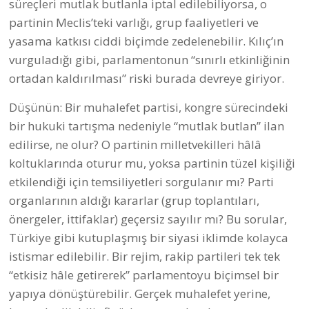
süreçleri mutlak butlanla iptal edilebiliyorsa, o
partinin Meclis’teki varlığı, grup faaliyetleri ve
yasama katkısı ciddi biçimde zedelenebilir. Kılıç’ın
vurguladığı gibi, parlamentonun “sınırlı etkinliğinin
ortadan kaldırılması” riski burada devreye giriyor.
Düşünün: Bir muhalefet partisi, kongre sürecindeki
bir hukuki tartışma nedeniyle “mutlak butlan” ilan
edilirse, ne olur? O partinin milletvekilleri hâlâ
koltuklarında oturur mu, yoksa partinin tüzel kişiliği
etkilendiği için temsiliyetleri sorgulanır mı? Parti
organlarının aldığı kararlar (grup toplantıları,
önergeler, ittifaklar) geçersiz sayılır mı? Bu sorular,
Türkiye gibi kutuplaşmış bir siyasi iklimde kolayca
istismar edilebilir. Bir rejim, rakip partileri tek tek
“etkisiz hâle getirerek” parlamentoyu biçimsel bir
yapıya dönüştürebilir. Gerçek muhalefet yerine,