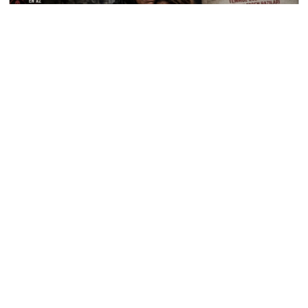
Ölenin Kimliği, Dünyanın Vicdanını Belirliyor
Mu?
hasan hüseyin dönmez
#
datça
Datça'da Hizmet Atağı: Yol, Çevre ve Sosyal
Projeler Bir Arada
hasan hüseyin dönmez
#
peri vadisi