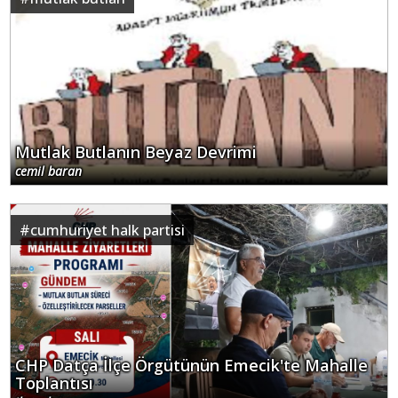
Mutlak Butlanın Beyaz Devrimi
cemil baran
#
cumhuriyet halk partisi
CHP Datça İlçe Örgütünün Emecik'te Mahalle
Toplantısı