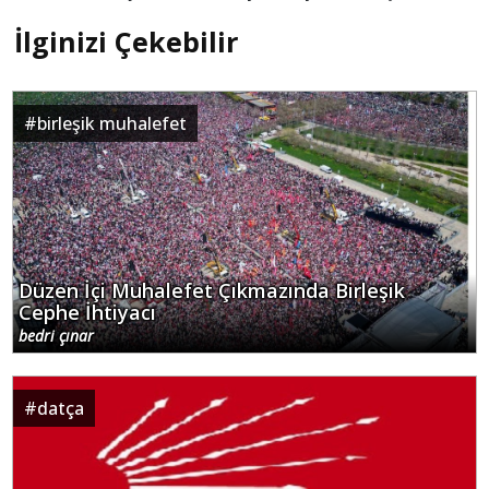
İlginizi Çekebilir
#
birleşik muhalefet
Düzen İçi Muhalefet Çıkmazında Birleşik
Cephe İhtiyacı
bedri çınar
#
datça