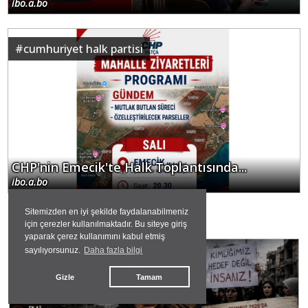
ibo.a.bo
#
cumhuriyet halk partisi
CHP'nin Emecik'te Halk Toplantısında...
ibo.a.bo
Sitemizden en iyi şekilde faydalanabilmeniz
GÜNDEMDEKİLER
için çerezler kullanılmaktadır. Bu siteye giriş
yaparak çerez kullanımını kabul etmiş
sayılıyorsunuz.
Daha fazla bilgi
#
suriye
Gizle
Tamam