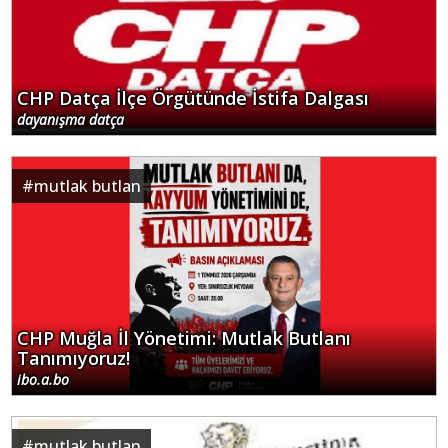
CHP Datça İlçe Örgütünde İstifa Dalgası
dayanışma datça
#
mutlak butlan
CHP Muğla İl Yönetimi: Mutlak Butlanı
Tanımıyoruz!
ibo.a.bo
#
mutlak butlan