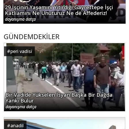
29 İşçinin Yaşamını Yitirdiği Gayrettepe İşçi
Katliamını Ne Unuturuz Ne de Affederiz!
dayanışma datça
GÜNDEMDEKİLER
#
peri vadisi
Bir Vadide Yükselen İsyan Başka Bir Dağda
Yankı Bulur
dayanışma datça
#
anadil