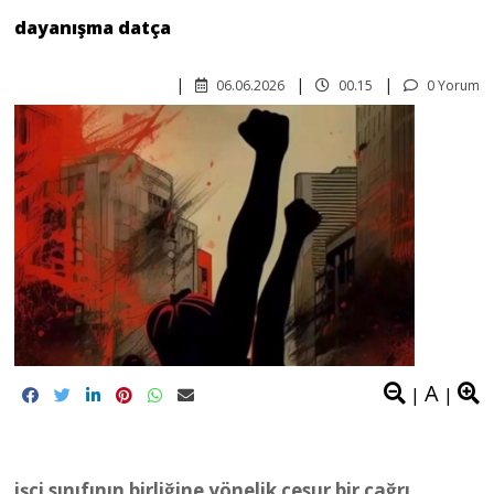
dayanışma datça
06.06.2026
00.15
0 Yorum
A
|
|
işçi sınıfının birliğine yönelik cesur bir çağrı