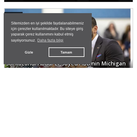
#
abd
Sitemizden en iyi şekilde faydalanabilmeniz
için çerezler kullanılmaktadır. Bu siteye giriş
yaparak çerez kullanımını kabul etmiş
sayılıyorsunuz.
Daha fazla bilgi
Gizle
Tamam
Sol kazandı Abdul El-Sayed ABD’nin Michigan
Eyaletini fethetti
dayanışma datça
#
yabancılşma