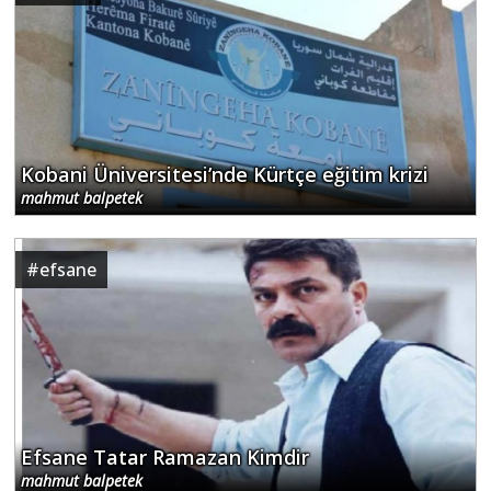
Kobani Üniversitesi’nde Kürtçe eğitim krizi
mahmut balpetek
#
efsane
Efsane Tatar Ramazan Kimdir
mahmut balpetek