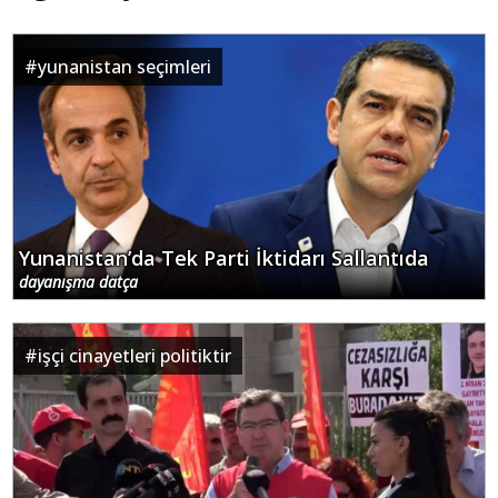
#
yunanistan seçimleri
Yunanistan’da Tek Parti İktidarı Sallantıda
dayanışma datça
#
işçi cinayetleri politiktir