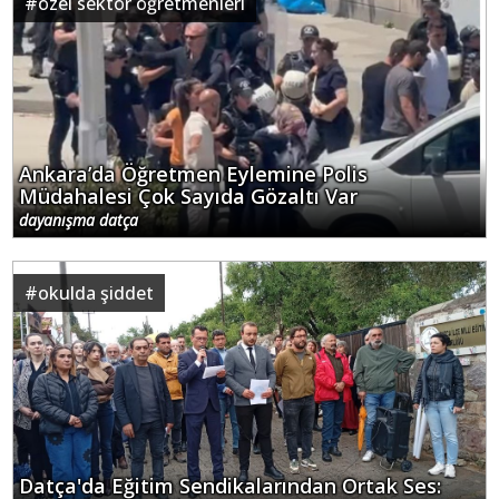
#
özel sektör öğretmenleri
Ankara’da Öğretmen Eylemine Polis
Müdahalesi Çok Sayıda Gözaltı Var
dayanışma datça
#
okulda şiddet
Datça'da Eğitim Sendikalarından Ortak Ses: