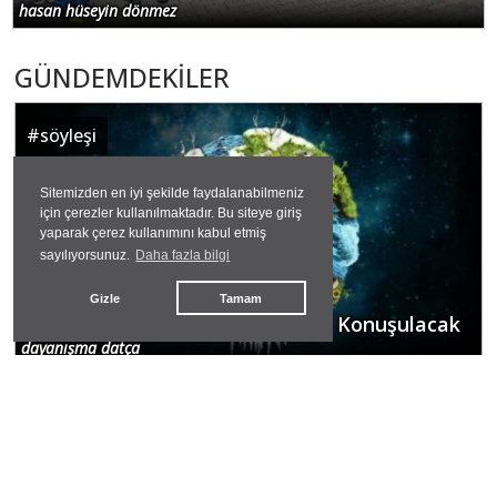
hasan hüseyin dönmez
GÜNDEMDEKİLER
#
söyleşi
Sitemizden en iyi şekilde faydalanabilmeniz
için çerezler kullanılmaktadır. Bu siteye giriş
yaparak çerez kullanımını kabul etmiş
sayılıyorsunuz.
Daha fazla bilgi
Gizle
Tamam
İnsanlığın Geleceği Bu Söyleşide Konuşulacak
dayanışma datça
#
maden işçileri