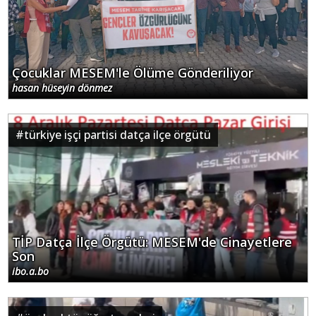
Çocuklar MESEM'le Ölüme Gönderiliyor
hasan hüseyin dönmez
#
türkiye işçi partisi datça ilçe örgütü
TİP Datça İlçe Örgütü: MESEM'de Cinayetlere
Son
ibo.a.bo