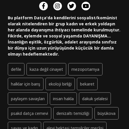
Bu platform Datça'da kendilerini sosyalist/komünist
olarak nitelendiren bir grup kadın ve erkek yoldaşın
her alanda dayanışma ihtiyacı temelinde kurulmuştur.
Fikirde, eylemde ve sosyal yaşamda DAYANIŞMA...
İnsanlığın eşitlik, özgürlük, adalet arayışında sınıfsız
bir dünya için uzun yürüyüşünde küçücük bir damla
olmayı hedeflemektedir.
defile
kaza değil cinayet
mezopotamya
halklar için barış
ekoloji birliği
bekaret
paylaşım savaşları
insan hakla
dakuk şelalesi
psakd datça cemevi
denizaltı temizliği
büyükova
savaş ve kadın
alevi bektaşi temsilciler meclisi