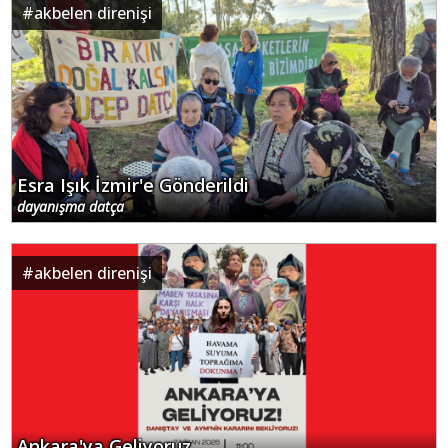
#
akbelen direnişi
Esra Işık İzmir'e Gönderildi
dayanışma datça
#
akbelen direnişi
Ankara'ya Geliyoruz...