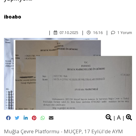
iboabo
07.10.2025
16.16
1 Yorum
A
|
|
Muğla Çevre Platformu - MUÇEP, 17 Eylül'de AYM