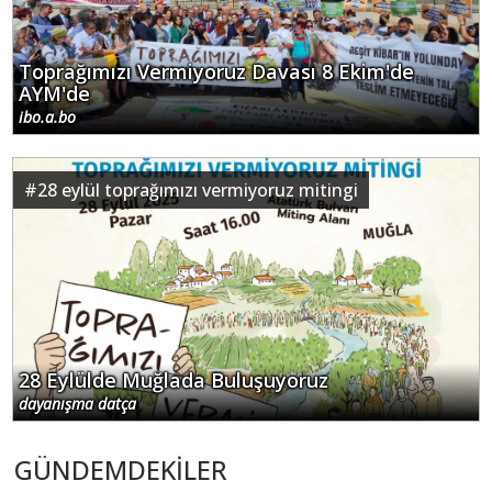
Toprağımızı Vermiyoruz Davası 8 Ekim'de
AYM'de
ibo.a.bo
#
28 eylül toprağımızı vermiyoruz mitingi
28 Eylülde Muğlada Buluşuyoruz
dayanışma datça
GÜNDEMDEKİLER