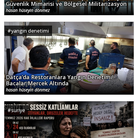
Güvenlik Mimarisi ve Bölgesel Militarizasyon
hasan hüseyin dönmez
#
yangın denetimi
Datça’da Restoranlara Yangın Denetimi!
Bacalar Mercek Altında
hasan hüseyin dönmez
#
suriye