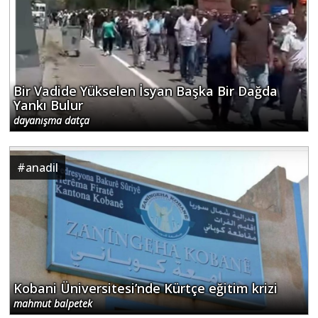
Bir Vadide Yükselen İsyan Başka Bir Dağda
Yankı Bulur
dayanışma datça
#
anadil
Kobani Üniversitesi’nde Kürtçe eğitim krizi
mahmut balpetek