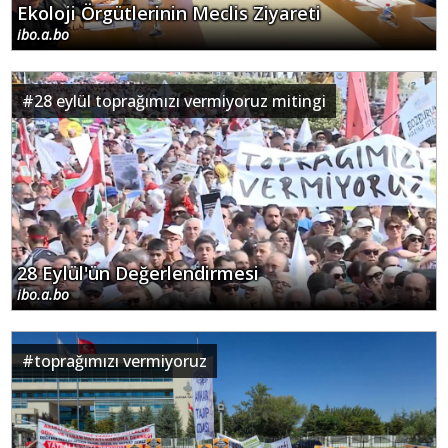
Ekoloji Örgütlerinin Meclis Ziyareti
ibo.a.bo
#
28 eylül toprağımızı vermiyoruz mitingi
28 Eylül'ün Değerlendirmesi
ibo.a.bo
#
toprağımızı vermiyoruz