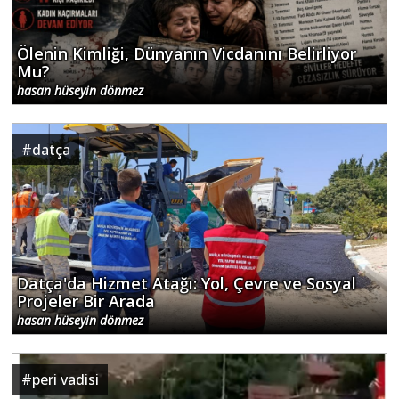
Ölenin Kimliği, Dünyanın Vicdanını Belirliyor
Mu?
hasan hüseyin dönmez
#
datça
Datça'da Hizmet Atağı: Yol, Çevre ve Sosyal
Projeler Bir Arada
hasan hüseyin dönmez
#
peri vadisi