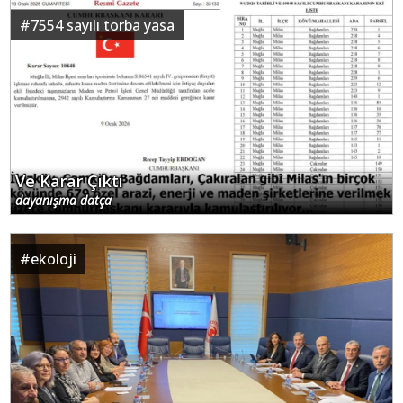
#
7554 sayılı torba yasa
Ve Karar Çıktı
dayanışma datça
#
ekoloji