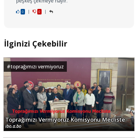
peşkeş çekmeye hayır.
|
|
0
0
İlginizi Çekebilir
#
toprağımızı vermiyoruz
Toprağımızı Vermiyoruz Komisyonu Mecliste
ibo.a.bo