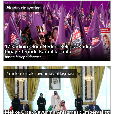
#
kadın cinayetleri
17 Kadının Ölüm Nedeni Belirsiz: Kadın
Cinayetlerinde Karanlık Tablo
hasan hüseyin dönmez
#
mekke ortak savunma antlaşması
Mekke Ortak Savunma Anlaşması: Emperyalist