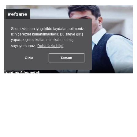
#
efsane
Sitemizden en iyi şekilde faydalanabilmeniz
için çerezler kullanılmaktadır. Bu siteye giriş
yaparak çerez kullanımını kabul etmiş
sayılıyorsunuz.
Daha fazla bilgi
Gizle
Tamam
Efsane Tatar Ramazan Kimdir
mahmut balpetek
#
abd