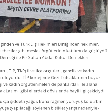
inden ve Türk Diş Hekimleri Birliğinden hekimler,
beciler gibi meslek örgütlerinin katılımı da güçlüydü.
rneği ile Pir Sultan Abdal Kültür Dernekleri
ti, TİP, TKP) il ve ilçe örgütleri, gençlik ve kadın
 görülüyordu. TİP kortejinde Gezi Tutsaklarının büyük
ji ve kadın örgütlenmeleri de pankartları ile alana
Lazım" gibi ellerdeki dövizler de hayli ilgi çekiciydi.
ukça şiddetli yağdı. Buna rağmen yürüyüş kolu 3bin
yüşe (yapılacağı söylenen bisiklet yarışı nedeniyle -