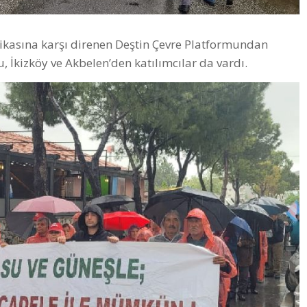
rikasına karşı direnen Deştin Çevre Platformundan
u, İkizköy ve Akbelen’den katılımcılar da vardı.