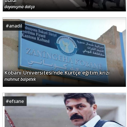
Bulur
dayanışma datça
#
anadil
Kobani Üniversitesi’nde Kürtçe eğitim krizi
mahmut balpetek
#
efsane