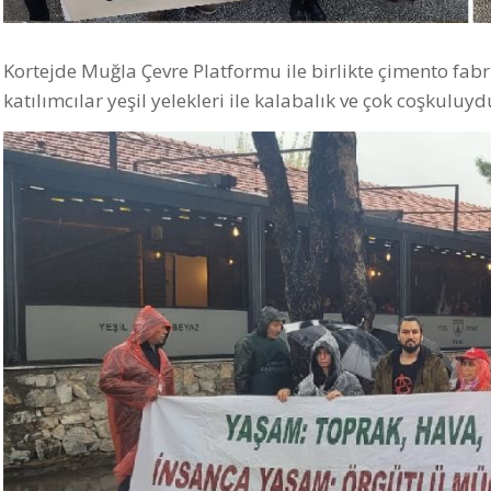
Kortejde Muğla Çevre Platformu ile birlikte çimento fab
katılımcılar yeşil yelekleri ile kalabalık ve çok coşkuluyd