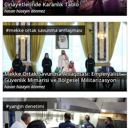
Cinayetlerinde Karanlık Tablo
hasan hüseyin dönmez
#
mekke ortak savunma antlaşması
Mekke Ortak Savunma Anlaşması: Emperyalist
Güvenlik Mimarisi ve Bölgesel Militarizasyon
hasan hüseyin dönmez
#
yangın denetimi