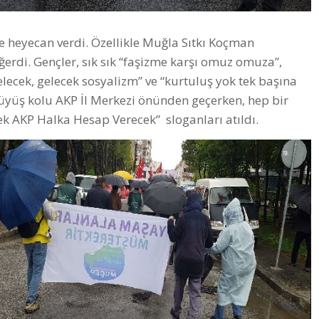
kese heyecan verdi. Özellikle Muğla Sıtkı Koçman
ğerdi. Gençler, sık sık “faşizme karşı omuz omuza”,
lecek, gelecek sosyalizm” ve “kurtuluş yok tek başına
rüyüş kolu AKP İl Merkezi önünden geçerken, hep bir
k AKP Halka Hesap Verecek” sloganları atıldı.