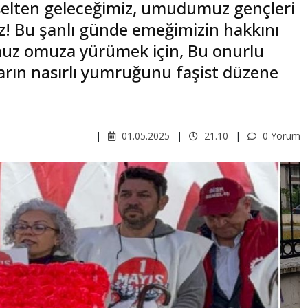
kselten geleceğimiz, umudumuz gençleri
iz! Bu şanlı günde emeğimizin hakkını
omuz omuza yürümek için, Bu onurlu
arın nasırlı yumruğunu faşist düzene
01.05.2025
21.10
0 Yorum