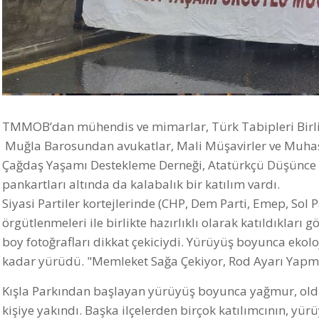
TMMOB’dan mühendis ve mimarlar, Türk Tabipleri Birliğ
Muğla Barosundan avukatlar, Mali Müşavirler ve Muhase
Çağdaş Yaşamı Destekleme Derneği, Atatürkçü Düşünce De
pankartları altında da kalabalık bir katılım vardı.
Siyasi Partiler kortejlerinde (CHP, Dem Parti, Emep, Sol Par
örgütlenmeleri ile birlikte hazırlıklı olarak katıldıkları
boy fotoğrafları dikkat çekiciydi. Yürüyüş boyunca ekolo
kadar yürüdü. "Memleket Sağa Çekiyor, Rod Ayarı Yapmak 
Kışla Parkından başlayan yürüyüş boyunca yağmur, old
kişiye yakındı. Başka ilçelerden birçok katılımcının, yürü