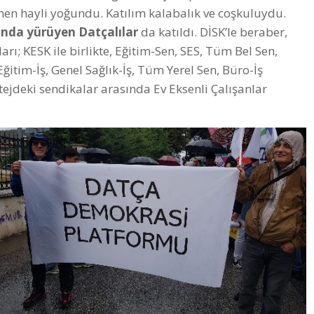
men hayli yoğundu. Katılım kalabalık ve coşkuluydu.
ında yürüyen Datçalılar
da katıldı. DİSK’le beraber,
arı; KESK ile birlikte, Eğitim-Sen, SES, Tüm Bel Sen,
ğitim-İş, Genel Sağlık-İş, Tüm Yerel Sen, Büro-İş
rtejdeki sendikalar arasında Ev Eksenli Çalışanlar