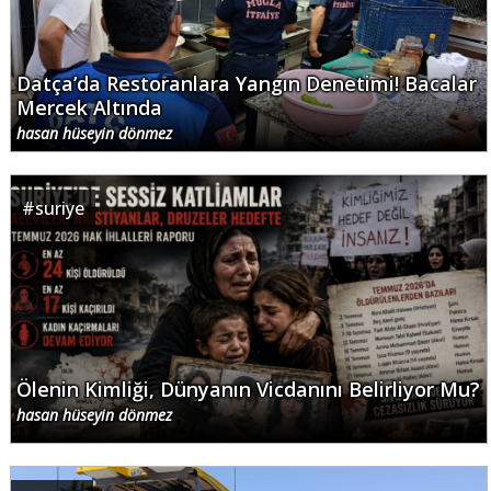
Datça’da Restoranlara Yangın Denetimi! Bacalar
Mercek Altında
hasan hüseyin dönmez
#
suriye
Ölenin Kimliği, Dünyanın Vicdanını Belirliyor Mu?
hasan hüseyin dönmez