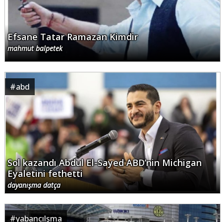
Efsane Tatar Ramazan Kimdir
mahmut balpetek
#
abd
Sol kazandı Abdul El-Sayed ABD’nin Michigan
Eyaletini fethetti
dayanışma datça
#
yabancılşma