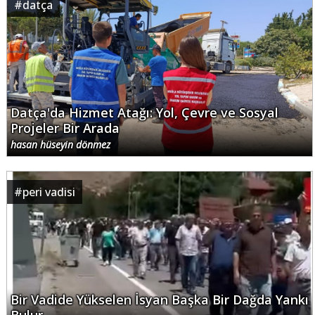
#
datça
Datça'da Hizmet Atağı: Yol, Çevre ve Sosyal
Projeler Bir Arada
hasan hüseyin dönmez
#
peri vadisi
Bir Vadide Yükselen İsyan Başka Bir Dağda Yankı