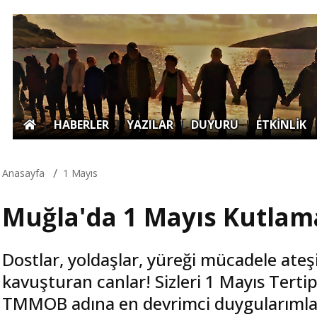
|
HABERLER
|
YAZILAR
|
DUYURU
|
ETKİNLİK
Anasayfa
1 Mayıs
Muğla'da 1 Mayıs Kutlam
Dostlar, yoldaşlar, yüreği mücadele ateşi
kavuşturan canlar! Sizleri 1 Mayıs Tert
TMMOB adına en devrimci duygularımla 