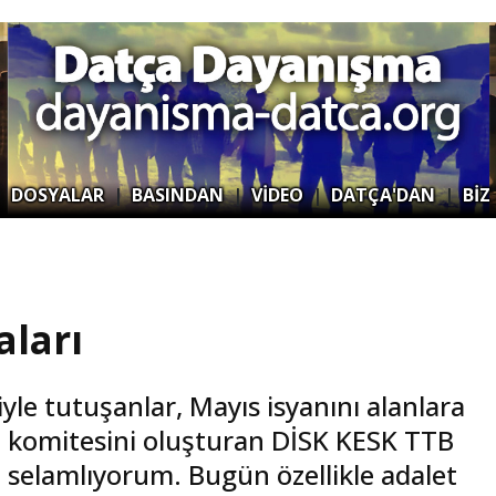
|
DOSYALAR
|
BASINDAN
|
VİDEO
|
DATÇA'DAN
|
BİZ
aları
yle tutuşanlar, Mayıs isyanını alanlara
ip komitesini oluşturan DİSK KESK TTB
selamlıyorum. Bugün özellikle adalet