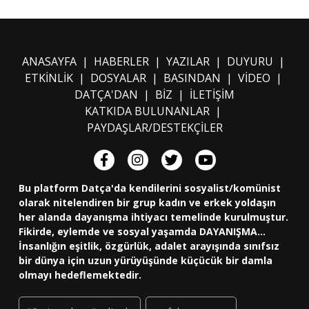
ANASAYFA
|
HABERLER
|
YAZILAR
|
DUYURU
|
ETKİNLİK
|
DOSYALAR
|
BASINDAN
|
VİDEO
|
DATÇA'DAN
|
BİZ
|
İLETİŞİM
KATKIDA BULUNANLAR
|
PAYDAŞLAR/DESTEKÇİLER
Bu platform Datça'da kendilerini sosyalist/komünist
olarak nitelendiren bir grup kadın ve erkek yoldaşın
her alanda dayanışma ihtiyacı temelinde kurulmuştur.
Fikirde, eylemde ve sosyal yaşamda DAYANIŞMA...
İnsanlığın eşitlik, özgürlük, adalet arayışında sınıfsız
bir dünya için uzun yürüyüşünde küçücük bir damla
olmayı hedeflemektedir.