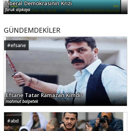
Liberal Demokrasinin Krizi
faruk alpkaya
GÜNDEMDEKİLER
#
efsane
Efsane Tatar Ramazan Kimdir
mahmut balpetek
#
abd