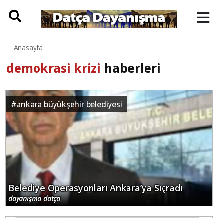
Anasayfa
demokrasi krizi
haberleri
#
ankara büyükşehir belediyesi
Belediye Operasyonları Ankara’ya Sıçradı
dayanışma datça