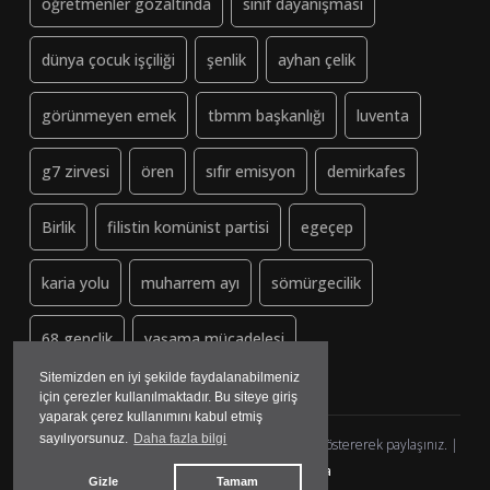
öğretmenler gözaltında
sınıf dayanışması
dünya çocuk işçiliği
şenlik
ayhan çelik
görünmeyen emek
tbmm başkanlığı
luventa
g7 zirvesi
ören
sıfır emisyon
demirkafes
Birlik
filistin komünist partisi
egeçep
karia yolu
muharrem ayı
sömürgecilik
68 gençlik
yaşama mücadelesi
Sitemizden en iyi şekilde faydalanabilmeniz
için çerezler kullanılmaktadır. Bu siteye giriş
yaparak çerez kullanımını kabul etmiş
sayılıyorsunuz.
Daha fazla bilgi
Dayanisma-Datca.org (ↄ) Copyleft - Lütfen kaynak göstererek paylaşınız. |
yazılım&tasarım:
madmedya
Gizle
Tamam