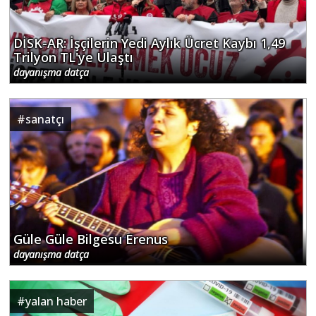
DİSK-AR: İşçilerin Yedi Aylık Ücret Kaybı 1,49
Trilyon TL'ye Ulaştı
dayanışma datça
#
sanatçı
Güle Güle Bilgesu Erenus
dayanışma datça
#
yalan haber