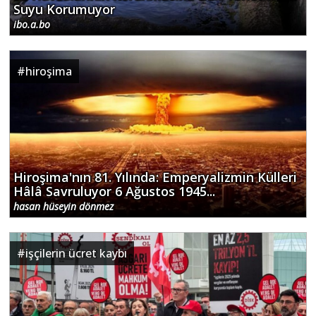
Suyu Korumuyor
ibo.a.bo
#
hiroşima
Hiroşima'nın 81. Yılında: Emperyalizmin Külleri
Hâlâ Savruluyor 6 Ağustos 1945...
hasan hüseyin dönmez
#
işçilerin ücret kaybı