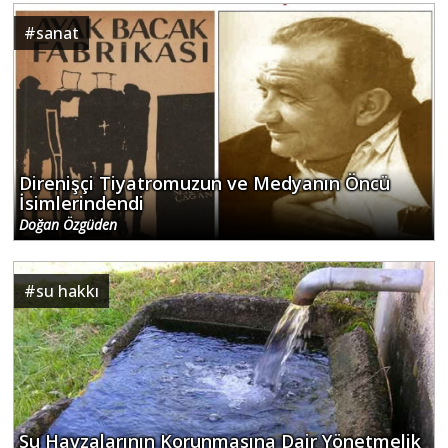
#
sanat
Direnişçi Tiyatromuzun ve Medyanın Öncü
İsimlerindendi
Doğan Özgüden
#
su hakkı
Su Havzalarının Korunmasına Dair Yönetmelik