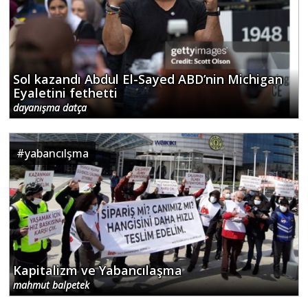
Sol kazandı Abdul El-Sayed ABD’nin Michigan
Eyaletini fethetti
dayanışma datça
#
yabancılşma
Kapitalizm ve Yabancılaşma
mahmut balpetek