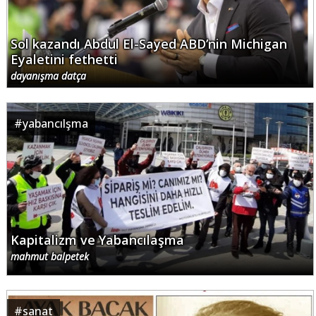
Sol kazandı Abdul El-Sayed ABD’nin Michigan
Eyaletini fethetti
dayanışma datça
#
yabancılşma
Kapitalizm ve Yabancılaşma
mahmut balpetek
#
sanat