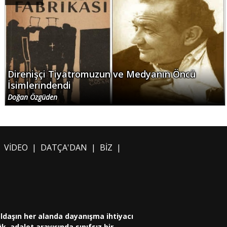
Direnişçi Tiyatromuzun ve Medyanın Öncü
İsimlerindendi
Doğan Özgüden
|
VİDEO
|
DATÇA'DAN
|
BİZ
|
oldaşın her alanda dayanışma ihtiyacı
, adalet arayışında sınıfsız bir