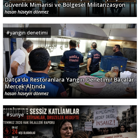
Güvenlik Mimarisi ve Bölgesel Militarizasyon
hasan hüseyin dönmez
#
yangın denetimi
Datça’da Restoranlara Yangın Denetimi! Bacalar
Mercek Altında
hasan hüseyin dönmez
#
suriye