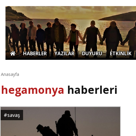
|
HABERLER
|
YAZILAR
|
DUYURU
|
ETKİNLİK
Anasayfa
hegamonya
haberleri
#
savaş