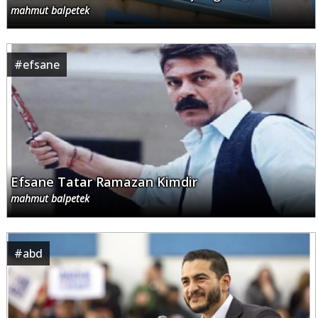
mahmut balpetek
#
efsane
Efsane Tatar Ramazan Kimdir
mahmut balpetek
#
abd