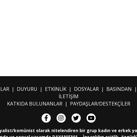
ILAR
|
DUYURU
|
ETKİNLİK
|
DOSYALAR
|
BASINDAN
İLETİŞİM
KATKIDA BULUNANLAR
|
PAYDAŞLAR/DESTEKÇİLER
yalist/komünist olarak nitelendiren bir grup kadın ve erkek y
de ve sosyal yaşamda DAYANIŞMA... İnsanlığın eşitlik, özgürlük