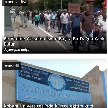
#
peri vadisi
Bir Vadide Yükselen İsyan Başka Bir Dağda Yankı
Bulur
dayanışma datça
#
anadil
Kobani Üniversitesi’nde Kürtçe eğitim krizi