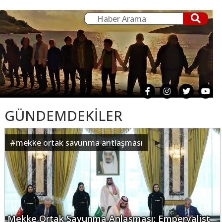
GÜNDEMDEKİLER
#
mekke ortak savunma antlaşması
Mekke Ortak Savunma Anlaşması: Emperyalist