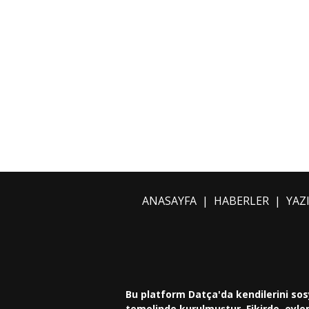
ANASAYFA
|
HABERLER
|
YAZ
Bu platform Datça'da kendilerini sos
temelinde kurulmuştur. Fikirde, eylem