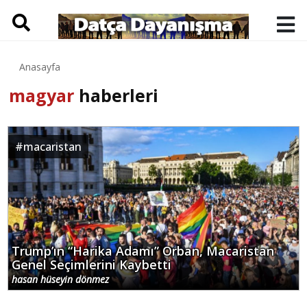
Anasayfa
magyar
haberleri
#
macaristan
Trump’ın “Harika Adamı” Orban, Macaristan
Genel Seçimlerini Kaybetti
hasan hüseyin dönmez