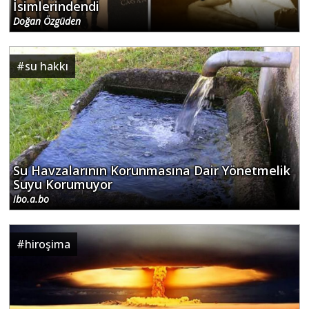
İsimlerindendi
Doğan Özgüden
#
su hakkı
Su Havzalarının Korunmasına Dair Yönetmelik
Suyu Korumuyor
ibo.a.bo
#
hiroşima