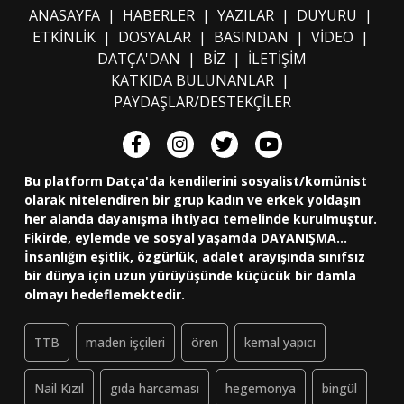
ANASAYFA
|
HABERLER
|
YAZILAR
|
DUYURU
|
ETKİNLİK
|
DOSYALAR
|
BASINDAN
|
VİDEO
|
DATÇA'DAN
|
BİZ
|
İLETİŞİM
KATKIDA BULUNANLAR
|
PAYDAŞLAR/DESTEKÇİLER
Bu platform Datça'da kendilerini sosyalist/komünist
olarak nitelendiren bir grup kadın ve erkek yoldaşın
her alanda dayanışma ihtiyacı temelinde kurulmuştur.
Fikirde, eylemde ve sosyal yaşamda DAYANIŞMA...
İnsanlığın eşitlik, özgürlük, adalet arayışında sınıfsız
bir dünya için uzun yürüyüşünde küçücük bir damla
olmayı hedeflemektedir.
TTB
maden işçileri
ören
kemal yapıcı
Nail Kızıl
gıda harcaması
hegemonya
bingül