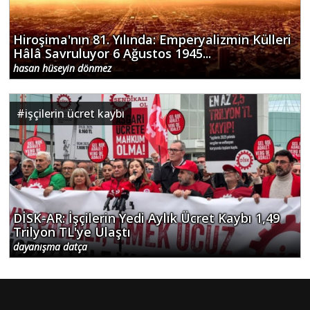
Hiroşima'nın 81. Yılında: Emperyalizmin Külleri
Hâlâ Savruluyor 6 Ağustos 1945...
hasan hüseyin dönmez
#
işçilerin ücret kaybı
DİSK-AR: İşçilerin Yedi Aylık Ücret Kaybı 1,49
Trilyon TL'ye Ulaştı
dayanışma datça