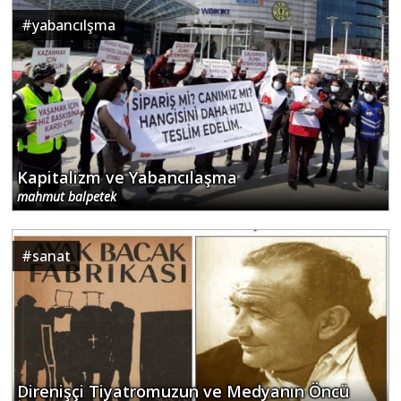
#
yabancılşma
Kapitalizm ve Yabancılaşma
mahmut balpetek
#
sanat
Direnişçi Tiyatromuzun ve Medyanın Öncü