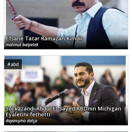
Efsane Tatar Ramazan Kimdir
mahmut balpetek
#
abd
Sol kazandı Abdul El-Sayed ABD’nin Michigan
Eyaletini fethetti
dayanışma datça