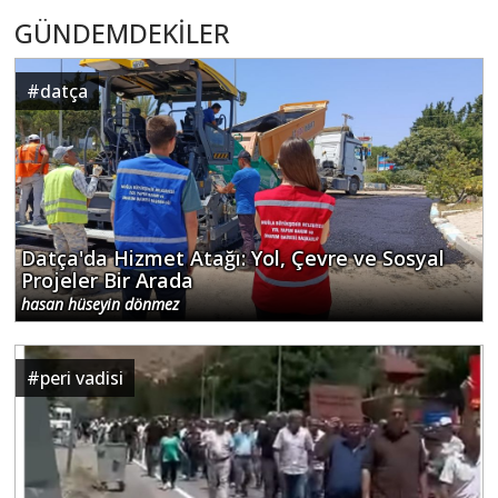
GÜNDEMDEKİLER
#
datça
Datça'da Hizmet Atağı: Yol, Çevre ve Sosyal
Projeler Bir Arada
hasan hüseyin dönmez
#
peri vadisi