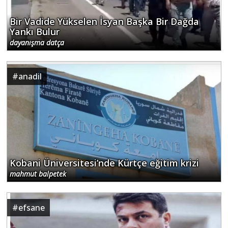
Bir Vadide Yükselen İsyan Başka Bir Dağda
Yankı Bulur
dayanışma datça
#
anadil
Kobani Üniversitesi’nde Kürtçe eğitim krizi
mahmut balpetek
#
efsane