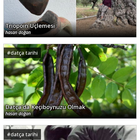
Triopoin Üçlemesi
hasan doğan
#
datça tarihi
Datça'da Keçiboynuzu Olmak
hasan doğan
#
datça tarihi