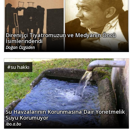
Direnişçi Tiyatromuzun ve Medyanın Öncü
İsimlerindendi
Doğan Özgüden
#
su hakkı
Su Havzalarının Korunmasına Dair Yönetmelik
Suyu Korumuyor
ibo.a.bo