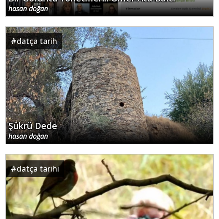
hasan doğan
#
datça tarih
Şükrü Dede
hasan doğan
#
datça tarihi