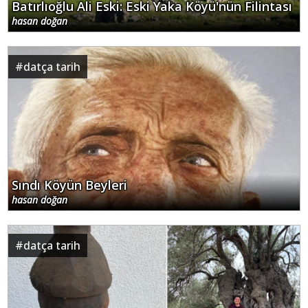
Batırlıoğlu Ali Eski: Eski Yaka Köyü'nün Filintası
hasan doğan
#
datça tarih
Sındı Köyün Beyleri
hasan doğan
#
datça tarih