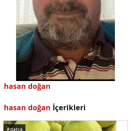
hasan doğan
hasan doğan
İçerikleri
#
datça