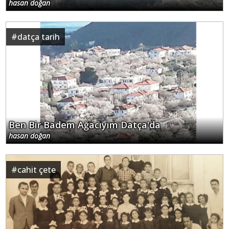
hasan doğan
#
datça tarih
Ben Bir Badem Ağacıyım Datça'da
hasan doğan
#
cahit çete