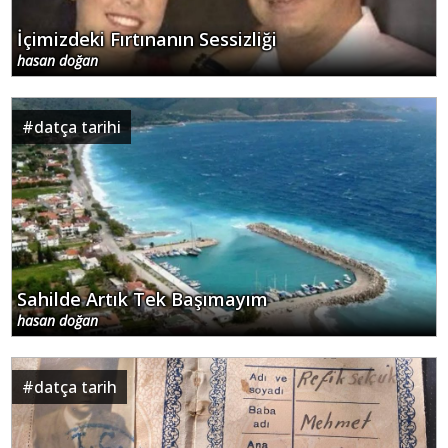
İçimizdeki Fırtınanın Sessizliği
hasan doğan
#
datça tarihi
Sahilde Artık Tek Başımayım
hasan doğan
#
datça tarih