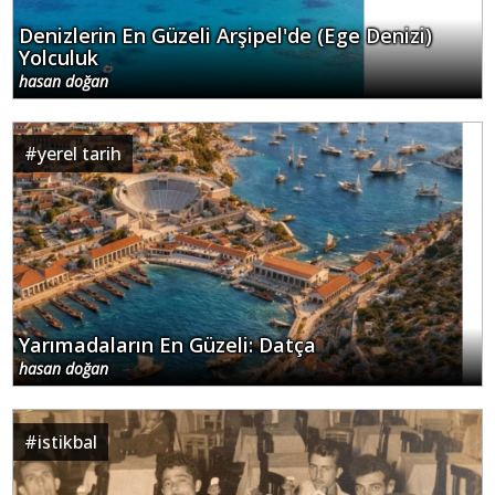
Denizlerin En Güzeli Arşipel'de (Ege Denizi)
Yolculuk
hasan doğan
#
yerel tarih
Yarımadaların En Güzeli: Datça
hasan doğan
#
istikbal