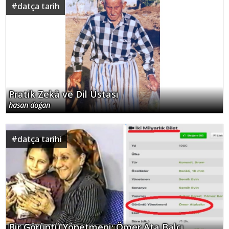
#
datça tarih
Pratik Zekâ ve Dil Ustası
hasan doğan
#
datça tarihi
Bir Görüntü Yönetmeni: Ömer Ata Balcı