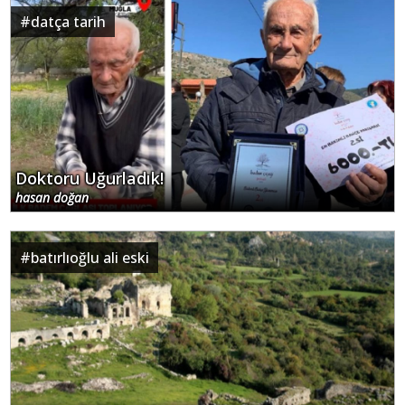
#
datça tarih
Doktoru Uğurladık!
hasan doğan
#
batırlıoğlu ali eski