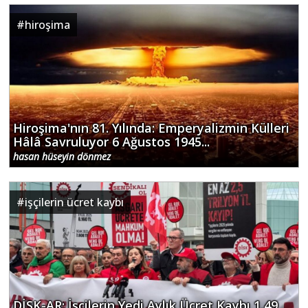
#
hiroşima
Hiroşima'nın 81. Yılında: Emperyalizmin Külleri
Hâlâ Savruluyor 6 Ağustos 1945...
hasan hüseyin dönmez
#
işçilerin ücret kaybı
DİSK-AR: İşçilerin Yedi Aylık Ücret Kaybı 1,49