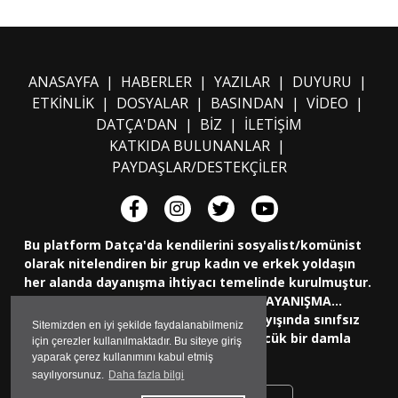
ANASAYFA
|
HABERLER
|
YAZILAR
|
DUYURU
|
ETKİNLİK
|
DOSYALAR
|
BASINDAN
|
VİDEO
|
DATÇA'DAN
|
BİZ
|
İLETİŞİM
KATKIDA BULUNANLAR
|
PAYDAŞLAR/DESTEKÇİLER
Bu platform Datça'da kendilerini sosyalist/komünist
olarak nitelendiren bir grup kadın ve erkek yoldaşın
her alanda dayanışma ihtiyacı temelinde kurulmuştur.
Fikirde, eylemde ve sosyal yaşamda DAYANIŞMA...
İnsanlığın eşitlik, özgürlük, adalet arayışında sınıfsız
Sitemizden en iyi şekilde faydalanabilmeniz
bir dünya için uzun yürüyüşünde küçücük bir damla
için çerezler kullanılmaktadır. Bu siteye giriş
olmayı hedeflemektedir.
yaparak çerez kullanımını kabul etmiş
sayılıyorsunuz.
Daha fazla bilgi