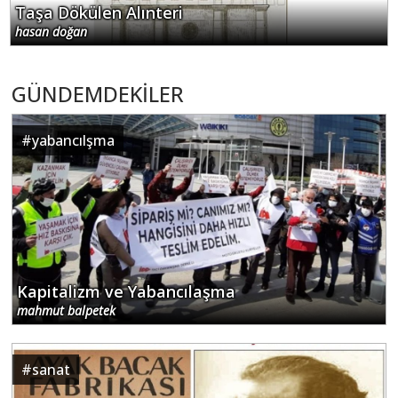
Taşa Dökülen Alınteri
hasan doğan
GÜNDEMDEKİLER
#
yabancılşma
Kapitalizm ve Yabancılaşma
mahmut balpetek
#
sanat