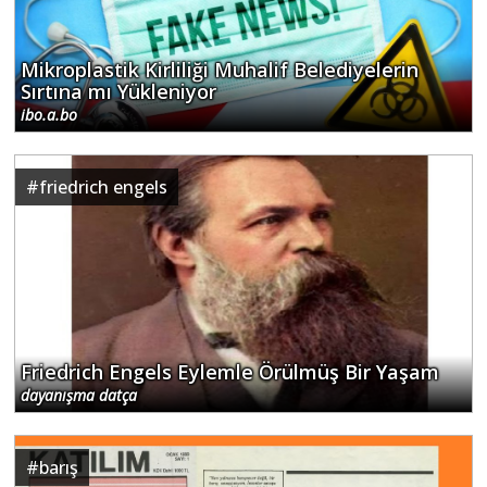
Mikroplastik Kirliliği Muhalif Belediyelerin
Sırtına mı Yükleniyor
ibo.a.bo
#
friedrich engels
Friedrich Engels Eylemle Örülmüş Bir Yaşam
dayanışma datça
#
barış