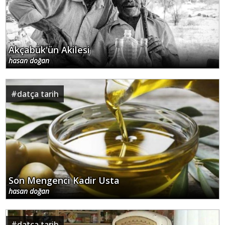
Akçabük'ün Akilesi
hasan doğan
#
datça tarih
Son Mengenci Kadir Usta
hasan doğan
#
datça tarih