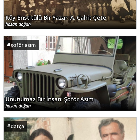
Köy Enstitülü Bir Yazar: A. Cahit Çete
hasan doğan
#
şoför asım
Unutulmaz Bir İnsan: Şoför Asım
hasan doğan
#
datça