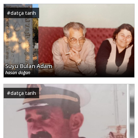
#
datça tarih
Suyu Bulan Adam
hasan doğan
#
datça tarih