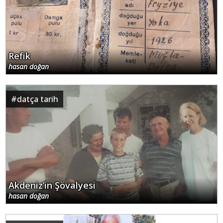
Refik
hasan doğan
#
datça tarih
Akdeniz’in Şövalyesi
hasan doğan