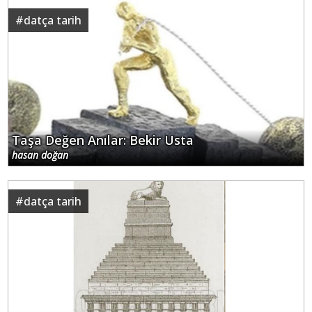
#
datça tarih
Taşa Değen Anılar: Bekir Usta
hasan doğan
#
datça tarih