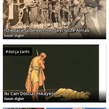
İstikbal'e Giderken Her Şeyi Göze Almak
hasan doğan
#
datça tarihi
İki Can Dostun Hikayesi
hasan doğan