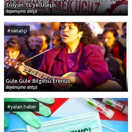
Trilyon TL'ye Ulaştı
dayanışma datça
#
sanatçı
Güle Güle Bilgesu Erenus
dayanışma datça
#
yalan haber