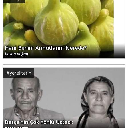
Hani Benim Armutlarım Nerede?
hasan doğan
#
yerel tarih
Betçe'nin Çok Yönlü Ustası: