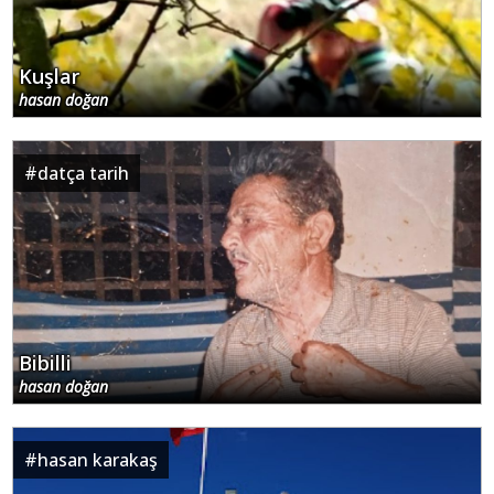
Kuşlar
hasan doğan
#
datça tarih
Bibilli
hasan doğan
#
hasan karakaş