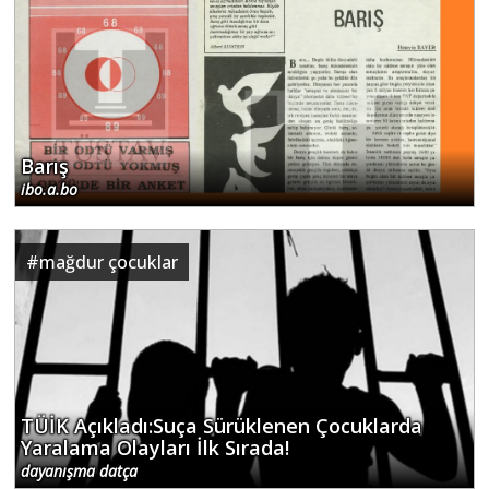
Barış
ibo.a.bo
#
mağdur çocuklar
TÜİK Açıkladı:Suça Sürüklenen Çocuklarda
Yaralama Olayları İlk Sırada!
dayanışma datça