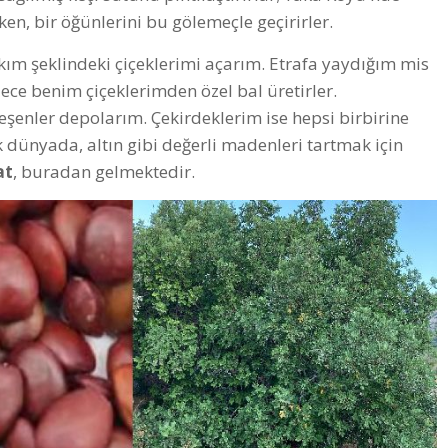
n, bir öğünlerini bu gölemeçle geçirirler.
lkım şeklindeki çiçeklerimi açarım. Etrafa yaydığım mis
dece benim çiçeklerimden özel bal üretirler.
eşenler depolarım. Çekirdeklerim ise hepsi birbirine
 dünyada, altın gibi değerli madenleri tartmak için
at
, buradan gelmektedir.