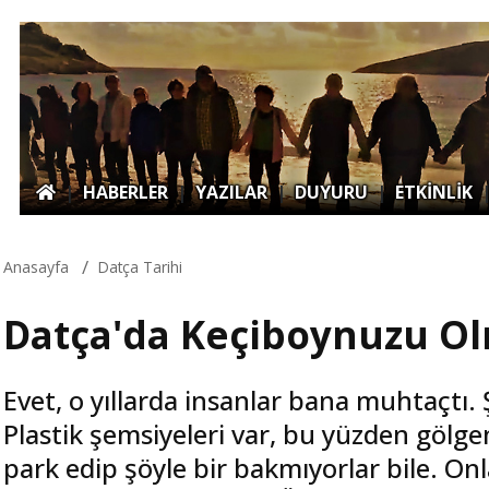
|
HABERLER
|
YAZILAR
|
DUYURU
|
ETKİNLİK
Anasayfa
Datça Tarihi
Datça'da Keçiboynuzu O
Evet, o yıllarda insanlar bana muhtaçtı. 
Plastik şemsiyeleri var, bu yüzden gölg
park edip şöyle bir bakmıyorlar bile. Onl