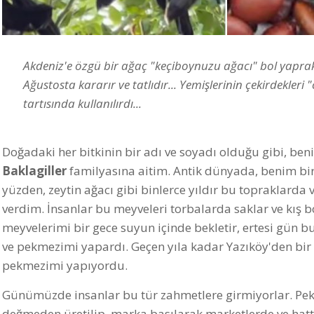
Akdeniz'e özgü bir ağaç "keçiboynuzu ağacı" bol yapraklı,
Ağustosta kararır ve tatlıdır... Yemişlerinin çekirdekler
tartısında kullanılırdı...
Doğadaki her bitkinin bir adı ve soyadı olduğu gibi, b
Baklagiller
familyasına aitim. Antik dünyada, benim bir ç
yüzden, zeytin ağacı gibi binlerce yıldır bu topraklarda 
verdim. İnsanlar bu meyveleri torbalarda saklar ve kış bo
meyvelerimi bir gece suyun içinde bekletir, ertesi gün b
ve pekmezimi yapardı. Geçen yıla kadar Yazıköy'den bir
pekmezimi yapıyordu.
Günümüzde insanlar bu tür zahmetlere girmiyorlar. Pek
değmeden üretilip, marka basılarak marketlerde ve hatt