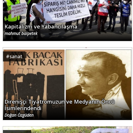
Kapitalizm ve Yabancılaşma
mahmut balpetek
#
sanat
Direnişçi Tiyatromuzun ve Medyanın Öncü
İsimlerindendi
Doğan Özgüden