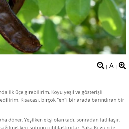
A
|
|
 ilk üçe girebilirim. Koyu yeşil ve gösterişli
dilirim. Kısacası, birçok "en"i bir arada barındıran bir
 döner. Yeşilken ekşi olan tadı, sonradan tatlılaşır.
 sağılmış keçi sütünü pıhtılaştırırlar; Yaka Köyü'nde