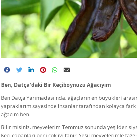
Ben, Datça'daki Bir Keçiboynuzu Ağacıyım
Ben Datça Yarımadası'nda, ağaçların en büyükleri arasında
yapraklarım sayesinde insanlar tarafından kolayca fark e
ağacım ben.
Bilir misiniz, meyvelerim Temmuz sonunda yeşilden siyaha
Keçi çobanları beni çok iyi tanır. Yeşil meyvelerimle taze