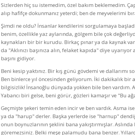
Sizlerden hiç su istemedim, özel bakım beklemedim. Ça
alıp hafifçe dokunmanız yeterdi; ben de meyvelerimi bır
Şimdi ne oldu? İnsanlar kendilerini sorgulamaya başladıl
benim, özellikle yaz aylarında, gölgem bile çok değerliy
kaynakları bir bir kurudu. Birkaç pınar ya da kaynak var
da "Aklınızı başınıza alın, felaket kapıda" diye uyarıyo
başını gidiyor.
Beni kesip yaktınız. Bir kış günü gövdemi ve dallarımı so
Ben binlerce yıl öncesinden geliyorum. İki dakikalık bi
bilgisizlik! İnsanoğlu dünyada yokken bile ben vardım. A
Yabancı biri gelse, beni görür, gözleri kamaşır ve "Bu ağa
Geçmişte şekeri temin eden incir ve ben vardık. Asma ise 
ya da "harup" derler. Başka yerlerde ise "harnup" dend
onun boynuzlarının şeklini bana yakıştırmışlar. Aslın
göremezsiniz. Belki meşe palamudu bana benzer. Yıllar