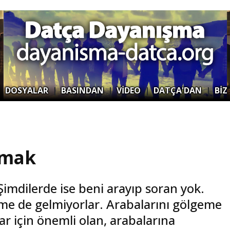
|
DOSYALAR
|
BASINDAN
|
VİDEO
|
DATÇA'DAN
|
BİZ
lmak
Şimdilerde ise beni arayıp soran yok.
eme de gelmiyorlar. Arabalarını gölgeme
ar için önemli olan, arabalarına