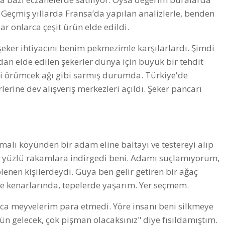
eçmiş yıllarda Fransa’da yapılan analizlerle, benden
 onlarca çeşit ürün elde edildi.
eker ihtiyacını benim pekmezimle karşılarlardı. Şimdi
an elde edilen şekerler dünya için büyük bir tehdit
yeri örümcek ağı gibi sarmış durumda. Türkiye'de
rlerine dev alışveriş merkezleri açıldı. Şeker pancarı
alı köyünden bir adam eline baltayı ve testereyi alıp
n, yüzlü rakamlara indirgedi beni. Adamı suçlamıyorum,
plenen kişilerdeydi. Güya ben gelir getiren bir ağaç
ere kenarlarında, tepelerde yaşarım. Yer seçmem.
rca meyvelerim para etmedi. Yöre insanı beni silkmeye
ün gelecek, çok pişman olacaksınız" diye fısıldamıştım.