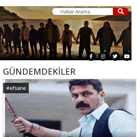
GÜNDEMDEKİLER
#
efsane