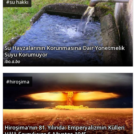
#
su hakkı
Su Havzalarının Korunmasına Dair Yönetmelik
Suyu Korumuyor
ibo.a.bo
#
hiroşima
Hiroşima'nın 81. Yılında: Emperyalizmin Külleri