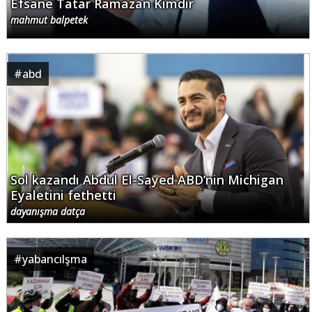
Efsane Tatar Ramazan Kimdir
mahmut balpetek
#
abd
Sol kazandı Abdul El-Sayed ABD’nin Michigan
Eyaletini fethetti
dayanışma datça
#
yabancılşma