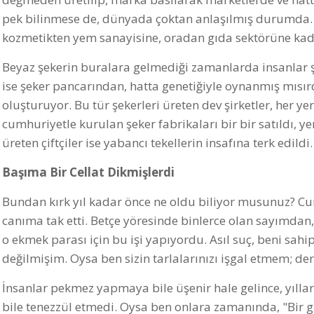
pek bilinmese de, dünyada çoktan anlaşılmış durumda. G
kozmetikten yem sanayisine, oradan gıda sektörüne kadar
Beyaz şekerin buralara gelmediği zamanlarda insanlar ş
ise şeker pancarından, hatta genetiğiyle oynanmış mısırd
oluşturuyor. Bu tür şekerleri üreten dev şirketler, her 
cumhuriyetle kurulan şeker fabrikaları bir bir satıldı, ye
üreten çiftçiler ise yabancı tekellerin insafına terk edildi.
Başıma Bir Cellat Dikmişlerdi
Bundan kırk yıl kadar önce ne oldu biliyor musunuz? Cum
canıma tak etti. Betçe yöresinde binlerce olan sayımda
o ekmek parası için bu işi yapıyordu. Asıl suç, beni sahi
değilmişim. Oysa ben sizin tarlalarınızı işgal etmem; d
İnsanlar pekmez yapmaya bile üşenir hale gelince, yılla
bile tenezzül etmedi. Oysa ben onlara zamanında, "Bir g