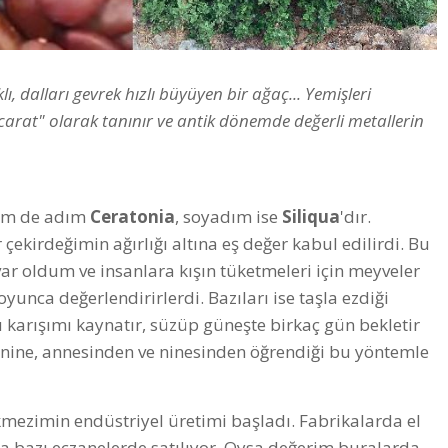
 dalları gevrek hızlı büyüyen bir ağaç... Yemişleri
i "carat" olarak tanınır ve antik dönemde değerli metallerin
enim de adım
Ceratonia
, soyadım ise
Siliqua
'dır.
ekirdeğimin ağırlığı altına eş değer kabul edilirdi. Bu
var oldum ve insanlara kışın tüketmeleri için meyveler
yunca değerlendirirlerdi. Bazıları ise taşla ezdiği
u karışımı kaynatır, süzüp güneşte birkaç gün bekletir
 nine, annesinden ve ninesinden öğrendiği bu yöntemle
mezimin endüstriyel üretimi başladı. Fabrikalarda el
a bazı eczanelerde satılıyor. Oysa değerim buralarda