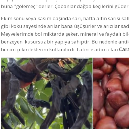
buna "gölemeç" derler. Çobanlar dağda keçilerini güderke
Ekim sonu veya kasım başında sarı, hatta altın sarısı sa
gibi koku sayesinde arılar bana üşüşürler ve arıcılar sa
Meyvelerimde bol miktarda şeker, mineral ve faydalı bil
benzeyen, kusursuz bir yapıya sahiptir. Bu nedenle antik
benim çekirdeklerim kullanılırdı. Latince adım olan
Car