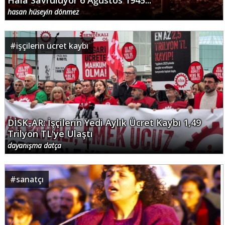
Hâlâ Savruluyor 6 Ağustos 1945...
hasan hüseyin dönmez
#
işçilerin ücret kaybı
DİSK-AR: İşçilerin Yedi Aylık Ücret Kaybı 1,49
Trilyon TL'ye Ulaştı
dayanışma datça
#
sanatçı