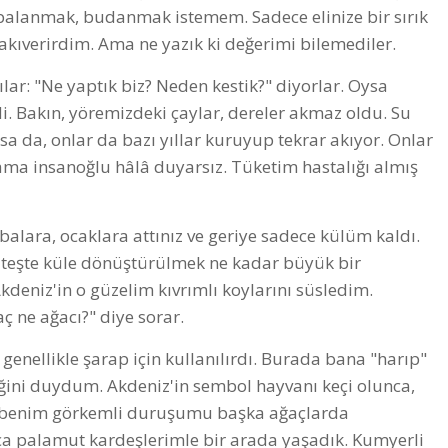
palanmak, budanmak istemem. Sadece elinize bir sırık
akıverirdim. Ama ne yazık ki değerimi bilemediler.
ar: "Ne yaptık biz? Neden kestik?" diyorlar. Oysa
di. Bakın, yöremizdeki çaylar, dereler akmaz oldu. Su
sa da, onlar da bazı yıllar kuruyup tekrar akıyor. Onlar
r ama insanoğlu hâlâ duyarsız. Tüketim hastalığı almış
balara, ocaklara attınız ve geriye sadece külüm kaldı.
r ateşte küle dönüştürülmek ne kadar büyük bir
kdeniz'in o güzelim kıvrımlı koylarını süsledim.
ç ne ağacı?" diye sorar.
genellikle şarap için kullanılırdı. Burada bana "harıp"
iğini duydum. Akdeniz'in sembol hayvanı keçi olunca,
da benim görkemli duruşumu başka ağaçlarda
ca palamut kardeşlerimle bir arada yaşadık. Kumyerli