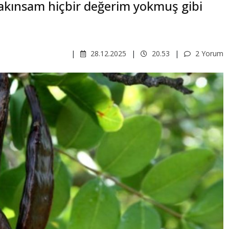
 yakınsam hiçbir değerim yokmuş gibi
28.12.2025
20.53
2 Yorum