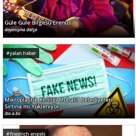
Güle Güle Bilgesu Erenus
dayanışma datça
#
yalan haber
Mikroplastik Kirliliği Muhalif Belediyelerin
Sırtına mı Yükleniyor
ibo.a.bo
#
friedrich engels