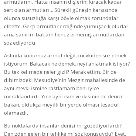
armutlarını. Hatta insanın dişlerini kıracak kadar
sert olan armutları... Sürekli güneşin karşısında
olunca susuzluğa karşı böyle olmak zorundalar
elbette. Gerçi armutlar erdiğinde yumuşacık olurlar
ama sanırım babam henüz ermemiş armutlardan
söz ediyordu.
Aslında konumuz armut değil, mevkiden söz etmek
istiyorum. Bakacak ne demek, neyi anlatmak istiyor?
Bu tek kelimede neler gizli? Merak ettim. Bir de
dibimizdeki Mesudiye’nin Mezgit mahallesinde de
aynı mevki ismine rastlamam beni iyice
meraklandırdı. Yine aynı isim ve ikisinin de denize
bakan, oldukça meyilli bir yerde olması tesadüf
olamazdı.
Bu noktalarda insanlar denizi mi gözetliyorlardı?
Denizden gelen bir tehlike mi söz konusuydu? Evet,