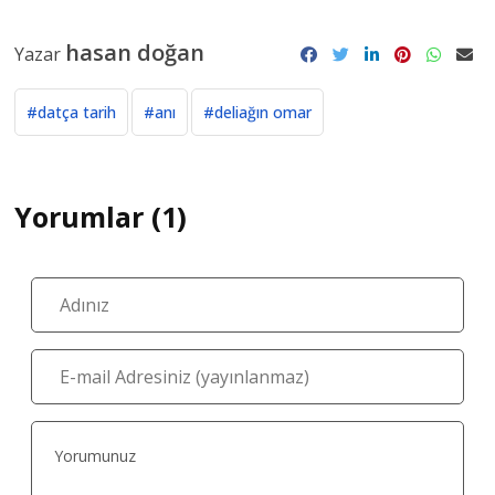
hasan doğan
Yazar
#datça tarih
#anı
#deliağın omar
Yorumlar (1)