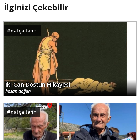
İlginizi Çekebilir
#
datça tarihi
İki Can Dostun Hikayesi
hasan doğan
#
datça tarih