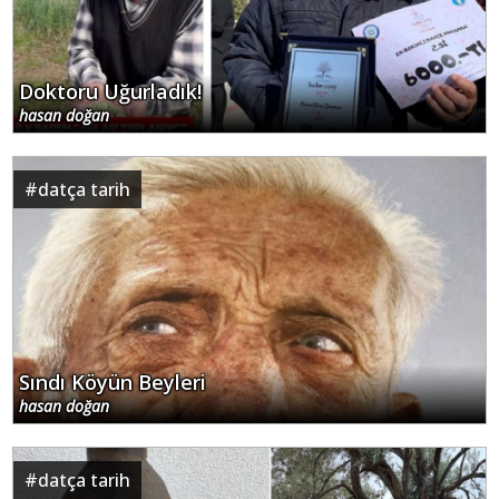
Doktoru Uğurladık!
hasan doğan
#
datça tarih
Sındı Köyün Beyleri
hasan doğan
#
datça tarih