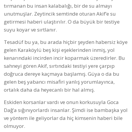
tırmanan bu insan kalabalığı, bir de su almayı
unutmuşlar. Zeytincik semtinde oturan Akif’e su
getirmesi haberi ulaştırılır. O da büyük bir testiye
suyu koyar ve sırtlanır.
Tesadüf bu ya, bu arada hiçbir şeyden habersiz köye
gelen Karaköylü beş kişi eşeklerinden inmiş, yol
kenarındaki incirden incir koparmak üzeredirler. Bu
sahneyi gören Akif, sırtındaki testiyi yere çarpıp
doğruca dereye kaçmaya başlamış. Güya o da bu
gelen beş yabancı misafiri yanlış yorumlayınca,
ortalık daha da heyecanlı bir hal almış.
Eskiden korsanlar vardı ve onun korkusuyla Goca
Dağ’a sığınıyorlardı insanlar. Şimdi ise bambaşka yol
ve yöntem ile geliyorlar da hiç kimsenin haberi bile
olmuyor.