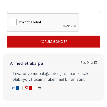
YORUM GÖNDER
Ali nedret akarpa
7 ay önce
Tevatür ve mübalağa birleşince panik atak
olabiliyor. Hocam mükemmel bir anlatım.
|
|
0
0