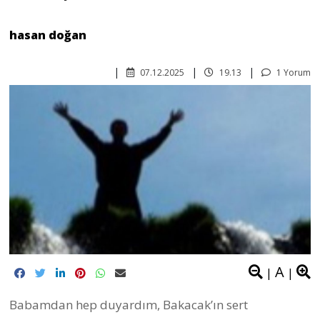
hasan doğan
07.12.2025
19.13
1 Yorum
A
|
|
Babamdan hep duyardım, Bakacak’ın sert