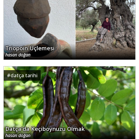
Triopoin Üçlemesi
hasan doğan
#
datça tarihi
Datça'da Keçiboynuzu Olmak
hasan doğan