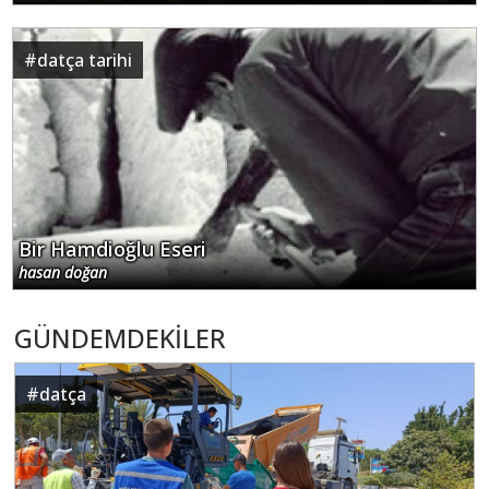
#
datça tarihi
Bir Hamdioğlu Eseri
hasan doğan
GÜNDEMDEKİLER
#
datça