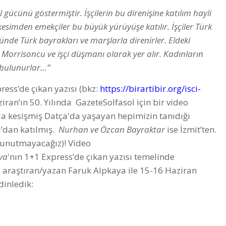
al gücünü göstermiştir. İşçilerin bu direnişine katılım hayli
kesimden emekçiler bu büyük yürüyüşe katılır. İşçiler Türk
nünde Türk bayrakları ve marşlarla direnirler. Eldeki
orrisoncu ve işçi düşmanı olarak yer alır. Kadınların
a bulunurlar…”
ress’de çıkan yazısı (bkz:
https://birartibir.org/isci-
iran’ın 50. Yılında GazeteSolfasol için bir video
’la kesişmiş Datça'da yaşayan hepimizin tanıdığı
l’dan katılmış.
Nurhan ve Özcan Bayraktar
ise İzmit’ten.
e unutmayacağız)! Video
ya
'nın 1+1 Express’de çıkan yazısı temelinde
 araştıran/yazan Faruk Alpkaya ile 15-16 Haziran
 dinledik: