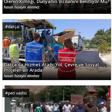
Ölenin Kimliği, Dünyanın Vicdanını Belirliyor Mu?
hasan hüseyin dönmez
#
datça
Datça'da Hizmet Atağı: Yol, Çevre ve Sosyal
Projeler Bir Arada
hasan hüseyin dönmez
#
peri vadisi