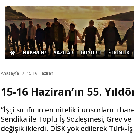
|
HABERLER
|
YAZILAR
|
DUYURU
|
ETKİNLİK
Anasayfa
15-16 Haziran
15-16 Haziran’ın 55. Yıl
“İşçi sınıfının en nitelikli unsurlarını 
Sendika ile Toplu İş Sözleşmesi, Grev v
değişikliklerdi. DİSK yok edilerek Türk-İ