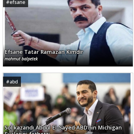
#
efsane
Efsane Tatar Ramazan Kimdir
mahmut balpetek
#
abd
Sol kazandı Abdul El-Sayed ABD’nin Michigan