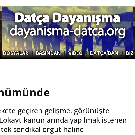
|
DOSYALAR
|
BASINDAN
|
VİDEO
|
DATÇA'DAN
|
BİZ
dönümünde
harekete geçiren gelişme, görünüşte
e Lokavt kanunlarında yapılmak istenen
ş tek sendikal örgüt haline