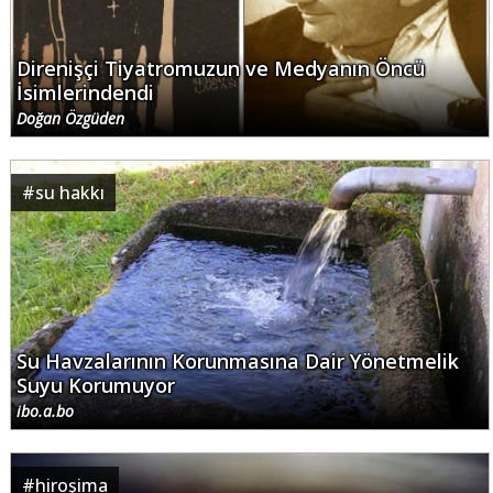
Direnişçi Tiyatromuzun ve Medyanın Öncü
İsimlerindendi
Doğan Özgüden
#
su hakkı
Su Havzalarının Korunmasına Dair Yönetmelik
Suyu Korumuyor
ibo.a.bo
#
hiroşima