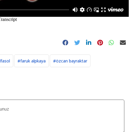
fasol
#faruk alpkaya
#özcan bayraktar