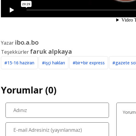
ibo.a.bo
Yazar
faruk alpkaya
Teşekkürler
#15-16 haziran
#işçi hakları
#bir+bir express
#gazete sol
Yorumlar (0)