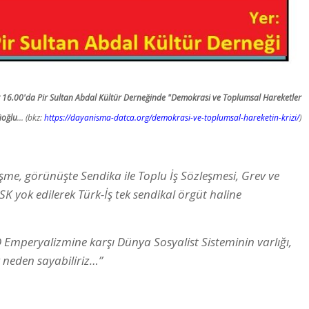
16.00'da Pir Sultan Abdal Kültür Derneğinde "Demokrasi ve Toplumsal Hareketler
üoğlu
... (bkz:
https://dayanisma-datca.org/demokrasi-ve-toplumsal-hareketin-krizi/
)
elişme, görünüşte Sendika ile Toplu İş Sözleşmesi, Grev ve
SK yok edilerek Türk-İş tek sendikal örgüt haline
 Emperyalizmine karşı Dünya Sosyalist Sisteminin varlığı,
 neden sayabiliriz…”