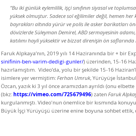
“
Bu iki günlük eylemlilik, işçi sınıfının siyasal ve toplums
yüksek olmuştur. Sadece sol eğilimiler değil, hemen her 
bayrakları altında yürür ve polis ile asker barikatları ö
dövizlerde Süleyman Demirel, ABD sermayesinin adamı, M
katılımı hayli yüksektir ve bizzat direnişin ön saflarınd
Faruk Alpkaya’nın, 2019 yılı 14 Haziranında bir + bir Exp
sinifinin-ben-varim-dedigi-gunler/
) üzerinden, 15-16 Haz
hazırlamıştım. Video’da, yolu bir şekilde 15-16 Haziran
isimlere yer vermiştim:
Ferhan Umruk
, Yürüyüşe İstanbu
Özcan, yazık ki 3 yıl önce aramızdan ayrıldı (onu elbett
(bkz:
https://vimeo.com/725679496
) zaten
Faruk Alpka
kurgulanmıştı. Video'nun önemlice bir kısmında konuyu
Büyük İşçi Yürüyüşü üzerine enine boyuna sohbet ettik,