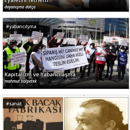
Eyaletini fethetti
dayanışma datça
#
yabancılşma
Kapitalizm ve Yabancılaşma
mahmut balpetek
#
sanat