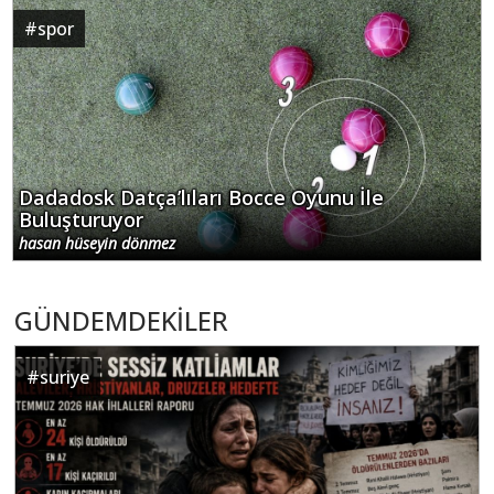
#
spor
Dadadosk Datça’lıları Bocce Oyunu İle
Buluşturuyor
hasan hüseyin dönmez
GÜNDEMDEKİLER
#
suriye