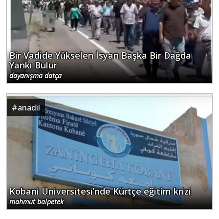
Bir Vadide Yükselen İsyan Başka Bir Dağda
Yankı Bulur
dayanışma datça
#
anadil
Kobani Üniversitesi’nde Kürtçe eğitim krizi
mahmut balpetek