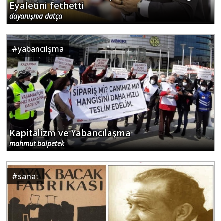
Eyaletini fethetti
dayanışma datça
#
yabancılşma
Kapitalizm ve Yabancılaşma
mahmut balpetek
#
sanat