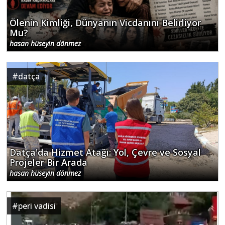
Ölenin Kimliği, Dünyanın Vicdanını Belirliyor
Mu?
hasan hüseyin dönmez
#
datça
Datça'da Hizmet Atağı: Yol, Çevre ve Sosyal
Projeler Bir Arada
hasan hüseyin dönmez
#
peri vadisi