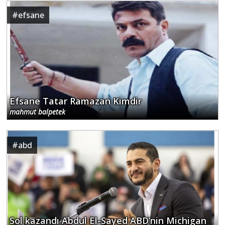
#
efsane
Efsane Tatar Ramazan Kimdir
mahmut balpetek
#
abd
Sol kazandı Abdul El-Sayed ABD’nin Michigan