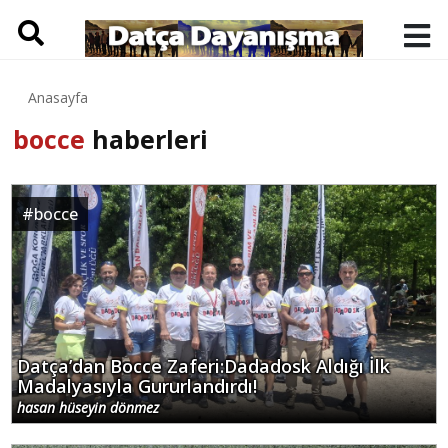
Anasayfa
bocce
haberleri
#
bocce
Datça’dan Bocce Zaferi:Dadadosk Aldığı İlk
Madalyasıyla Gururlandırdı!
hasan hüseyin dönmez