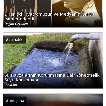
Direnişçi Tiyatromuzun ve Medyanın Öncü
İsimlerindendi
Doğan Özgüden
#
su hakkı
Su Havzalarının Korunmasına Dair Yönetmelik
Suyu Korumuyor
ibo.a.bo
#
hiroşima