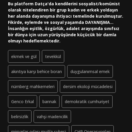
Bu platform Datça'da kendilerini sosyalist/komünist
olarak nitelendiren bir grup kadın ve erkek yoldaşın
her alanda dayanışma ihtiyacı temelinde kurulmuştur.
Fikirde, eylemde ve sosyal yaşamda DAYANIŞMA...
İnsanlığın eşitlik, özgürlük, adalet arayışında sınıfsız
bir dünya için uzun yürüyüşünde küçücük bir damla
olmayı hedeflemektedir.
ekmek ve gül
tevekkül
akıntıya karşı behice boran
duygulanımsal emek
nürnberg mahkemeleri
dersim ekoloji mücadelesi
Genco Erkal
barınak
demokratik cumhuriyet
belirsizlik
vahşi madencilik
mimarlar odası muğla şubesi
CHP Operasyonları