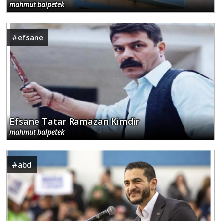
#
efsane
Efsane Tatar Ramazan Kimdir
mahmut balpetek
#
abd
Sitemizden en iyi şekilde faydalanabilmeniz
için çerezler kullanılmaktadır. Bu siteye giriş
yaparak çerez kullanımını kabul etmiş
sayılıyorsunuz.
Daha fazla bilgi