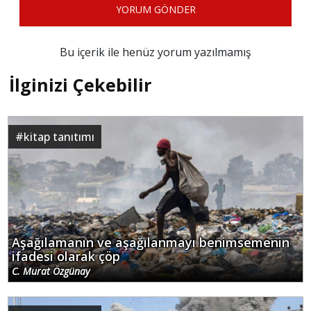
Bu içerik ile henüz yorum yazılmamış
İlginizi Çekebilir
#
kitap tanıtımı
Aşağılamanın ve aşağılanmayı benimsemenin
ifadesi olarak çöp
C. Murat Özgünay
#
kitap tanıtımı