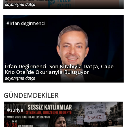
#
irfan değirmenci
İrfan Değirmenci, Son Kitabıyla Datça, Cape
Krio Otel’de Okurlarıyla Buluşuyor
dayanışma datça
GÜNDEMDEKİLER
#
suriye