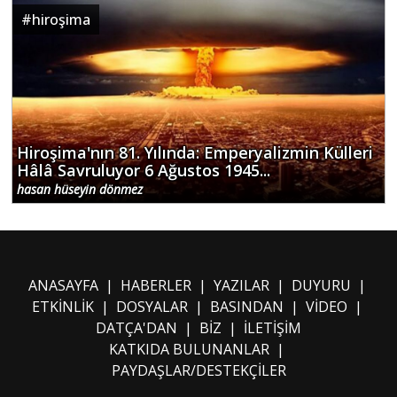
#
hiroşima
Hiroşima'nın 81. Yılında: Emperyalizmin Külleri
Hâlâ Savruluyor 6 Ağustos 1945...
hasan hüseyin dönmez
ANASAYFA
|
HABERLER
|
YAZILAR
|
DUYURU
|
ETKİNLİK
|
DOSYALAR
|
BASINDAN
|
VİDEO
|
DATÇA'DAN
|
BİZ
|
İLETİŞİM
KATKIDA BULUNANLAR
|
PAYDAŞLAR/DESTEKÇİLER