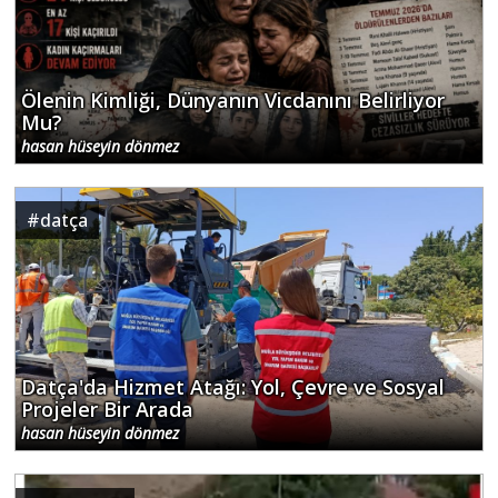
Ölenin Kimliği, Dünyanın Vicdanını Belirliyor
Mu?
hasan hüseyin dönmez
#
datça
Datça'da Hizmet Atağı: Yol, Çevre ve Sosyal
Projeler Bir Arada
hasan hüseyin dönmez
#
peri vadisi