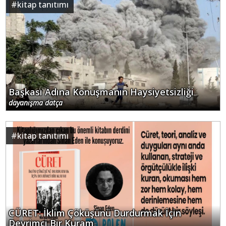
Başkası Adına Konuşmanın Haysiyetsizliği
dayanışma datça
#
kitap tanıtımı
CÜRET: İklim Çöküşünü Durdurmak İçin
Devrimci Bir Kuram
dayanışma datça