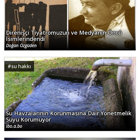
Direnişçi Tiyatromuzun ve Medyanın Öncü
İsimlerindendi
Doğan Özgüden
#
su hakkı
Su Havzalarının Korunmasına Dair Yönetmelik
Suyu Korumuyor
ibo.a.bo