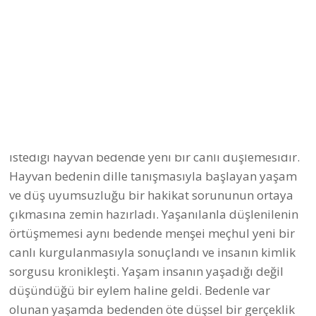
siyasi iktidarın çıkarlar dünyasına uyumlu hale geliyor.
İnancın siyasileşmesi ile çekirdeğindeki insani soru
işaretleri arasındaki ilişkiyi nasıl değerlendirmek gerekir?
İnsan kendinde işgal edilmiş bir canlıdır. Gordon
Childe’dan mülhem söylemek gerekirse, Kendini
Yaratan İnsan’dır. Trajik olansa kaçmak, terk etmek
istediği hayvan bedende yeni bir canlı düşlemesidir.
Hayvan bedenin dille tanışmasıyla başlayan yaşam
ve düş uyumsuzluğu bir hakikat sorununun ortaya
çıkmasına zemin hazırladı. Yaşanılanla düşlenilenin
örtüşmemesi aynı bedende menşei meçhul yeni bir
canlı kurgulanmasıyla sonuçlandı ve insanın kimlik
sorgusu kronikleşti. Yaşam insanın yaşadığı değil
düşündüğü bir eylem haline geldi. Bedenle var
olunan yaşamda bedenden öte düşsel bir gerçeklik
arandı. Düş ve gerçek arasındaki gerilimde