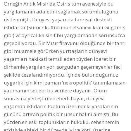
yargılamanın adaletini sağlamak sorumluluğunu
üstlenmişti. Dünyevi yaşamda tanrısal destekli
iktidarlar (Sümer kültürünün efsanevi kralı Gılgamış
gibi) ve ayrıcalıklı sınıf bu yargılamadan sorunsuzca
geçebiliyordu. Bir Mısır firavunu öldüğünde bir tanrı
gibi muamele görürken yurttaşların dünyevi
yaşamları hakikati temsil eden tüyden ibaret bir
dirhemle yargılanıyor, sorgudan geçemeyenler feci
şekilde cezalandırılıyordu. İçinde bulunduğumuz
uygarlık için kimi zaman ‘nekropolitik’ tanımlamasını
yapmamın sebebi bu verilere dayanır. Ölüm
sonrasına yerleştirilen ebedi hayat, dünyevi
yaşamda iktidarın toplum üzerindeki yasalarının
gücünü artıran politik bir unsur halini almıştı. Bu
yüzden en eski toplulukların hukuku, cehennemin
etkisiyle ahlaki bir düzeyde iyi ve kötü üzerine