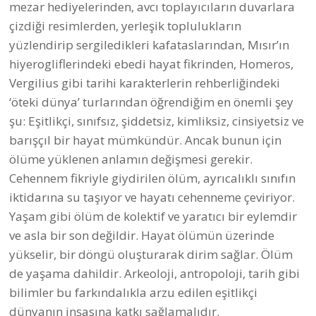
çizdiği resimlerden, yerleşik toplulukların
yüzlendirip sergiledikleri kafataslarından, Mısır’ın
hiyerogliflerindeki ebedi hayat fikrinden, Homeros,
Vergilius gibi tarihi karakterlerin rehberliğindeki
‘öteki dünya’ turlarından öğrendiğim en önemli şey
şu: Eşitlikçi, sınıfsız, şiddetsiz, kimliksiz, cinsiyetsiz ve
barışçıl bir hayat mümkündür. Ancak bunun için
ölüme yüklenen anlamın değişmesi gerekir.
Cehennem fikriyle giydirilen ölüm, ayrıcalıklı sınıfın
iktidarına su taşıyor ve hayatı cehenneme çeviriyor.
Yaşam gibi ölüm de kolektif ve yaratıcı bir eylemdir
ve asla bir son değildir. Hayat ölümün üzerinde
yükselir, bir döngü oluşturarak dirim sağlar. Ölüm
de yaşama dahildir. Arkeoloji, antropoloji, tarih gibi
bilimler bu farkındalıkla arzu edilen eşitlikçi
dünyanın inşasına katkı sağlamalıdır.