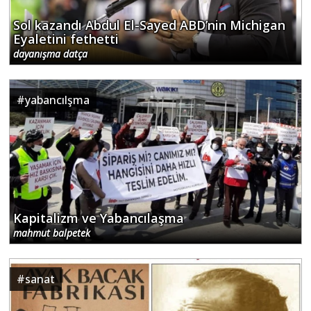
Sol kazandı Abdul El-Sayed ABD’nin Michigan
Gizle
Tamam
Eyaletini fethetti
dayanışma datça
#
yabancılşma
Kapitalizm ve Yabancılaşma
mahmut balpetek
#
sanat