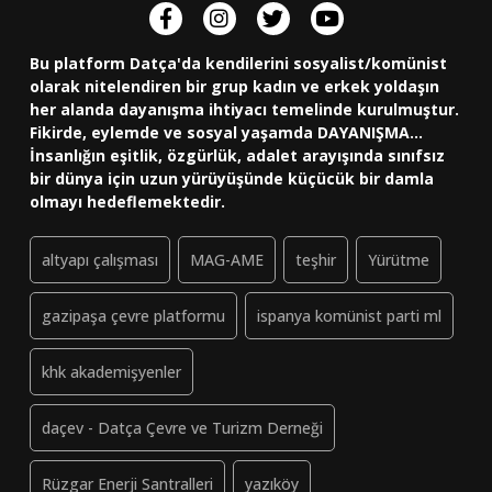
Bu platform Datça'da kendilerini sosyalist/komünist
olarak nitelendiren bir grup kadın ve erkek yoldaşın
her alanda dayanışma ihtiyacı temelinde kurulmuştur.
Fikirde, eylemde ve sosyal yaşamda DAYANIŞMA...
İnsanlığın eşitlik, özgürlük, adalet arayışında sınıfsız
bir dünya için uzun yürüyüşünde küçücük bir damla
olmayı hedeflemektedir.
altyapı çalışması
MAG-AME
teşhir
Yürütme
gazipaşa çevre platformu
ispanya komünist parti ml
khk akademişyenler
daçev - Datça Çevre ve Turizm Derneği
Rüzgar Enerji Santralleri
yazıköy