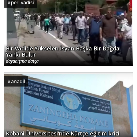
Bir Vadide Yükselen İsyan Başka Bir Dağda
Yankı Bulur
dayanışma datça
#
anadil
Kobani Üniversitesi’nde Kürtçe eğitim krizi
mahmut balpetek