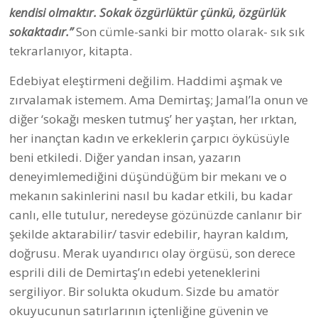
kendisi olmaktır. Sokak özgürlüktür çünkü, özgürlük
sokaktadır.”
Son cümle-sanki bir motto olarak- sık sık
tekrarlanıyor, kitapta.
Edebiyat eleştirmeni değilim. Haddimi aşmak ve
zırvalamak istemem. Ama Demirtaş; Jamal’la onun ve
diğer ‘sokağı mesken tutmuş’ her yaştan, her ırktan,
her inançtan kadın ve erkeklerin çarpıcı öyküsüyle
beni etkiledi. Diğer yandan insan, yazarın
deneyimlemediğini düşündüğüm bir mekanı ve o
mekanın sakinlerini nasıl bu kadar etkili, bu kadar
canlı, elle tutulur, neredeyse gözünüzde canlanır bir
şekilde aktarabilir/ tasvir edebilir, hayran kaldım,
doğrusu. Merak uyandırıcı olay örgüsü, son derece
esprili dili de Demirtaş’ın edebi yeteneklerini
sergiliyor. Bir solukta okudum. Sizde bu amatör
okuyucunun satırlarının içtenliğine güvenin ve