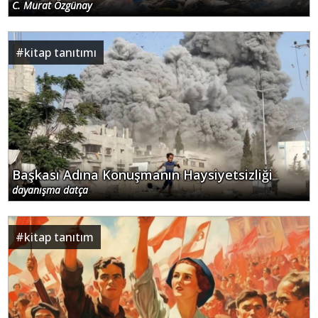
C. Murat Özgünay
#
kitap tanıtımı
Başkası Adına Konuşmanın Haysiyetsizliği
dayanışma datça
#
kitap tanıtım