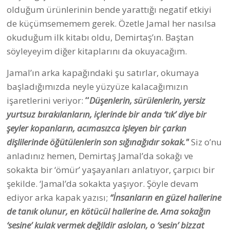
olduğum ürünlerinin bende yarattığı negatif etkiyi
de küçümsememem gerek. Özetle Jamal her nasılsa
okuduğum ilk kitabı oldu, Demirtaş’ın. Baştan
söyleyeyim diğer kitaplarını da okuyacağım.
Jamal’ın arka kapağındaki şu satırlar, okumaya
başladığımızda neyle yüzyüze kalacağımızın
işaretlerini veriyor:
“
Düşenlerin, sürülenlerin, yersiz
yurtsuz bırakılanların, içlerinde bir anda ‘tık’ diye bir
şeyler kopanların, acımasızca işleyen bir çarkın
dişlilerinde öğütülenlerin son sığınağıdır sokak."
Siz o’nu
anladınız hemen, Demirtaş Jamal’da sokağı ve
sokakta bir ‘ömür’ yaşayanları anlatıyor, çarpıcı bir
şekilde. ‘Jamal’da sokakta yaşıyor. Şöyle devam
ediyor arka kapak yazısı;
“İnsanların en güzel hallerine
de tanık olunur, en kötücül hallerine de. Ama sokağın
‘sesine’ kulak vermek değildir aslolan, o ‘sesin’ bizzat