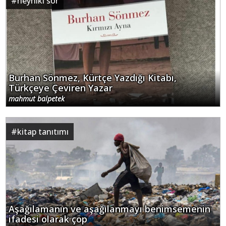
#
neyniki sor
Burhan Sönmez, Kürtçe Yazdığı Kitabı,
Türkçeye Çeviren Yazar
mahmut balpetek
#
kitap tanıtımı
Aşağılamanın ve aşağılanmayı benimsemenin
ifadesi olarak çöp