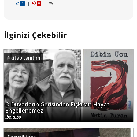
|
|
1
0
İlginizi Çekebilir
#
kitap tanıtım
O Duvarların Gerisinden Fışkıran Hayat
Engellenemez
ibo.a.bo