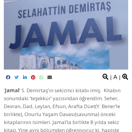
A
|
|
‘
Jamal
’ S. Demirtaş’ın sekizinci kitabı imiş. Kitabın
sonundaki ‘teşekkür’ yazısından öğrendim. Seher,
Devran, Dad, Leylan, Efsun, Arafta Düet(Y. Bener’le
birlikte), Onurlu Yaşam Davası(savunma) önceki
kitaplarının isimleri. Jamal’la birlikte 8 yılda sekiz
kitap. Yine aynı bölümden öğreniyoruz ki, hapiste