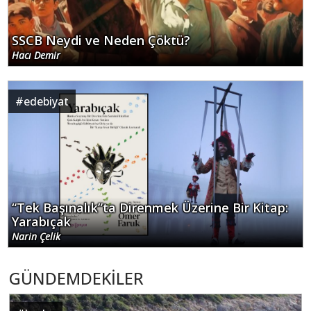
SSCB Neydi ve Neden Çöktü?
Hacı Demir
#
edebiyat
“Tek Başınalık”ta Direnmek Üzerine Bir Kitap:
Yarabıçak
Narin Çelik
GÜNDEMDEKİLER