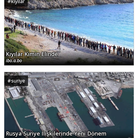
#
kıyılar
Kıyılar Kimin Elinde
ibo.a.bo
#
suriye
Rusya Suriye İlişkilerinde Yeni Dönem