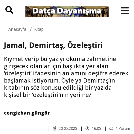
Anasayfa
Kitap
Jamal, Demirtaş, Özeleştiri
Kıymet verip bu yazıyı okuma zahmetine
girişecek olanlar için başlıkta yer alan
‘özeleştiri’ ifadesinin anlamını deşifre ederek
başlamak istiyorum. Öyle ya Demirtaş’ın
kitabının söz konusu edildiği bir yazıda
kişisel bir ‘özeleştiri’nin yeri ne?
cengizhan güngör
20.05.2025
16.05
1 Yorum