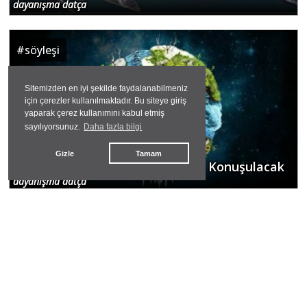
dayanışma datça
#
söyleşi
Sitemizden en iyi şekilde faydalanabilmeniz
için çerezler kullanılmaktadır. Bu siteye giriş
yaparak çerez kullanımını kabul etmiş
sayılıyorsunuz.
Daha fazla bilgi
Gizle
Tamam
İnsanlığın Geleceği Bu Söyleşide Konuşulacak
dayanışma datça
#
maden işçileri