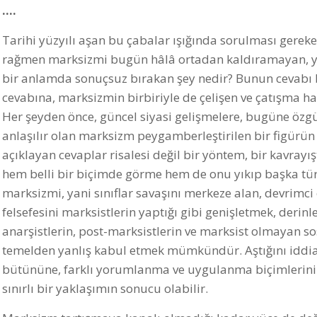
….
Tarihi yüzyılı aşan bu çabalar ışığında sorulması gereken
rağmen marksizmi bugün hâlâ ortadan kaldıramayan, ya
bir anlamda sonuçsuz bırakan şey nedir? Bunun cevabı
cevabına, marksizmin birbiriyle de çelişen ve çatışma ha
Her şeyden önce, güncel siyasi gelişmelere, bugüne özg
anlaşılır olan marksizm peygamberleştirilen bir figürün
açıklayan cevaplar risalesi değil bir yöntem, bir kavray
hem belli bir biçimde görme hem de onu yıkıp başka tür
marksizmi, yani sınıflar savaşını merkeze alan, devrimc
felsefesini marksistlerin yaptığı gibi genişletmek, derin
anarşistlerin, post-marksistlerin ve marksist olmayan so
temelden yanlış kabul etmek mümkündür. Aştığını iddia
bütününe, farklı yorumlanma ve uygulanma biçimlerinin
sınırlı bir yaklaşımın sonucu olabilir.