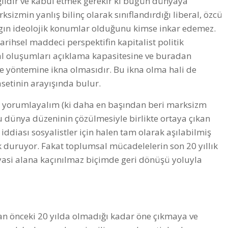
ildir ve kabul etmek gerekir ki bugün dünyaya
zmin yanlış bilinç olarak sınıflandırdığı liberal, özcü
ygın ideolojik konumlar olduğunu kimse inkar edemez.
rihsel maddeci perspektifin kapitalist politik
msal oluşumları açıklama kapasitesine ve buradan
 yöntemine ikna olmasıdır. Bu ikna olma hali de
asetinin arayışında bulur.
ak yorumlayalım (ki daha en başından beri marksizm
u dünya düzeninin çözülmesiyle birlikte ortaya çıkan
 iddiası sosyalistler için halen tam olarak aşılabilmiş
 duruyor. Fakat toplumsal mücadelelerin son 20 yıllık
iyasi alana kaçınılmaz biçimde geri dönüşü yoluyla
n önceki 20 yılda olmadığı kadar öne çıkmaya ve