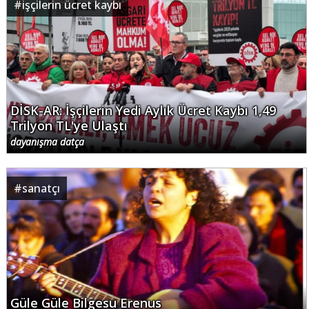
#
işçilerin ücret kaybı
DİSK-AR: İşçilerin Yedi Aylık Ücret Kaybı 1,49
Trilyon TL'ye Ulaştı
dayanışma datça
#
sanatçı
Güle Güle Bilgesu Erenus