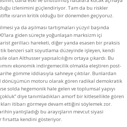
abasının, daha eski ve unutulmuş hatalara kucak açmaya
duğu izlenimini güçlendiriyor. Tam da bu riskler
ktifte ısrarın kritik olduğu bir dönemden geçiyoruz.
dilmesi ya da aşılması tartışmaları yüzyıl başında
 90’lara giden süreçte yoğunlaşan marksizm içi
ist gerillacı hareketi, diğer yanda esasen bir praksis
ik benzeri salt soyutlama düzeyinde işleyen, kendi
le olan Althusser yapısalcılığını ortaya çıkardı. Bu
ımını ekonomik indirgemecilik olmakla eleştiren post-
 tarihe gömme iddiasıyla sahneye çıktılar. Bunlardan
al dönüşümün motoru olarak gören radikal demokratik
eyse solda hegemonik hale gelen ve toplumsal yapıyı
okluk” diye tanımladıkları amorf bir kitlesellikte gören
kları itibarı görmeye devam ettiğini söylemek zor.
rihin yanlışladığı bu arayışların mevcut siyasi
 fırsatta kendini gösteriyor.