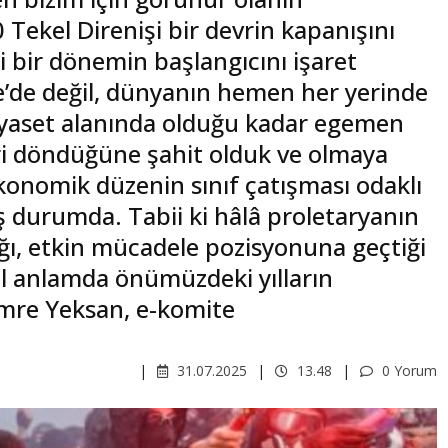
 Tekel Direnişi bir devrin kapanışını
i bir dönemin başlangıcını işaret
e’de değil, dünyanın hemen her yerinde
l siyaset alanında olduğu kadar egemen
eri döndüğüne şahit olduk ve olmaya
onomik düzenin sınıf çatışması odaklı
iş durumda. Tabii ki hâlâ proletaryanın
ğı, etkin mücadele pozisyonuna geçtiği
l anlamda önümüzdeki yılların
 Emre Yeksan, e-komite
31.07.2025
13.48
0 Yorum