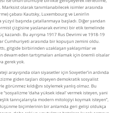
i ise onun ölümüyle birlikte genişleyerek ilerletilme,
. Marksist olarak tanımlanabilecek isimler arasında
irme) çabası Kautsky, Luxembourg ve Lenin’in
aha yüzyıl başında çatallanmaya başladı. Diğer yandan
formist çizgisine yaslanarak evrimci bir etik temelinde
ç kazandı. Bu ayrışma 1917 Rus Devrimi ve 1918-19
mar Cumhuriyeti arasında bir kopuşun zemini oldu.
ttı, gitgide birbirinden uzaklaşan yaklaşımlar ve
ün devam eden tartışmaları anlamak için önemli olsalar
a gerek yok.
teji arayışında olan siyasetler için Sovyetler’in ardında
nazizme giden taşları döşeyen demokratik sosyalist
yle görünmez kıldığını söylemek yanlış olmaz. Bu
rle “sosyalizme ‘daha yüksek ideal’ vermek isteyen, yani
deşlik tanrıçalarıyla modern mitolojiyi koymak isteyen”,
 düşünme biçimlerinin bir anlamda geri gelişi oldukça