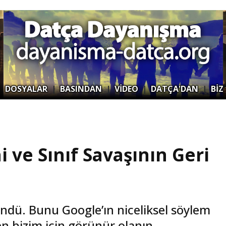
|
DOSYALAR
|
BASINDAN
|
VİDEO
|
DATÇA'DAN
|
BİZ
 ve Sınıf Savaşının Geri
döndü. Bunu Google’ın niceliksel söylem
en bizim için görünür olanın