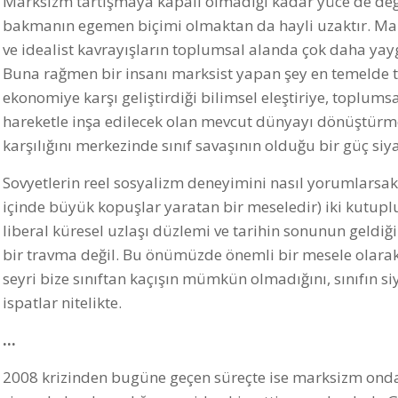
Marksizm tartışmaya kapalı olmadığı kadar yüce de değ
bakmanın egemen biçimi olmaktan da hayli uzaktır. Marksi
ve idealist kavrayışların toplumsal alanda çok daha ya
Buna rağmen bir insanı marksist yapan şey en temelde ta
ekonomiye karşı geliştirdiği bilimsel eleştiriye, toplu
hareketle inşa edilecek olan mevcut dünyayı dönüştürme
karşılığını merkezinde sınıf savaşının olduğu bir güç siy
Sovyetlerin reel sosyalizm deneyimini nasıl yorumlars
içinde büyük kopuşlar yaratan bir meseledir) iki kutupl
liberal küresel uzlaşı düzlemi ve tarihin sonunun geldiği
bir travma değil. Bu önümüzde önemli bir mesele olarak
seyri bize sınıftan kaçışın mümkün olmadığını, sınıfın s
ispatlar nitelikte.
…
2008 krizinden bugüne geçen süreçte ise marksizm onda