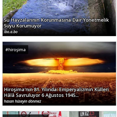
Su Havzalarının Korunmasına Dair Yönetmelik
Suyu Korumuyor
ibo.a.bo
#
hiroşima
Hiroşima'nın 81. Yılında: Emperyalizmin Külleri
Hâlâ Savruluyor 6 Ağustos 1945...
hasan hüseyin dönmez