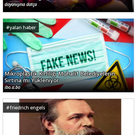
dayanışma datça
#
yalan haber
Mikroplastik Kirliliği Muhalif Belediyelerin
Sırtına mı Yükleniyor
ibo.a.bo
#
friedrich engels