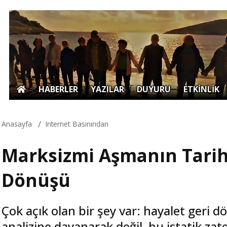
|
HABERLER
|
YAZILAR
|
DUYURU
|
ETKİNLİK
Anasayfa
Internet Basınından
Marksizmi Aşmanın Tarihi
Dönüşü
Çok açık olan bir şey var: hayalet geri 
analizine dayanarak değil, bu istatik zat