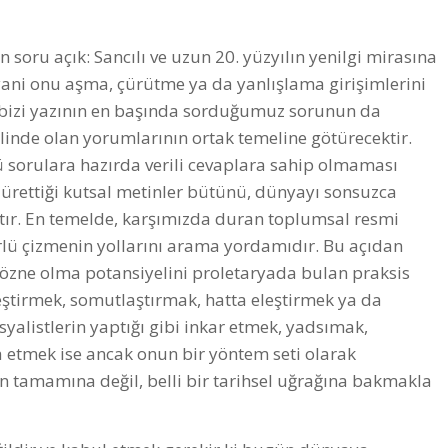
 soru açık: Sancılı ve uzun 20. yüzyılın yenilgi mirasına
ni onu aşma, çürütme ya da yanlışlama girişimlerini
 bizi yazının en başında sorduğumuz sorunun da
linde olan yorumlarının ortak temeline götürecektir.
ü sorulara hazırda verili cevaplara sahip olmaması
 ürettiği kutsal metinler bütünü, dünyayı sonsuzca
ıştır. En temelde, karşımızda duran toplumsal resmi
lü çizmenin yollarını arama yordamıdır. Bu açıdan
i özne olma potansiyelini proletaryada bulan praksis
leştirmek, somutlaştırmak, hatta eleştirmek ya da
syalistlerin yaptığı gibi inkar etmek, yadsımak,
 etmek ise ancak onun bir yöntem seti olarak
 tamamına değil, belli bir tarihsel uğrağına bakmakla