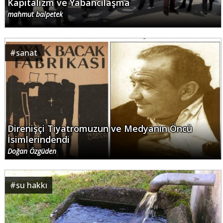
Kapitalizm ve Yabancılaşma
mahmut balpetek
#
sanat
Direnişçi Tiyatromuzun ve Medyanın Öncü
İsimlerindendi
Doğan Özgüden
#
su hakkı