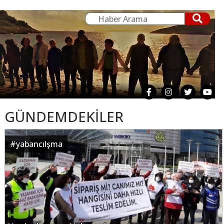
GÜNDEMDEKİLER
#
yabancılşma