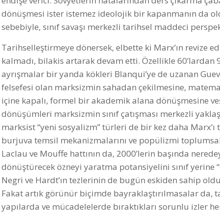
endişe verici. Sovyetlerin hatalarından ders çıkarma ç
dönüşmesi ister istemez ideolojik bir kapanmanın da ol
sebebiyle, sınıf savaşı merkezli tarihsel maddeci perspe
Tarihselleştirmeye dönersek, elbette ki Marx’ın revize e
kalmadı, bilakis artarak devam etti. Özellikle 60’lardan
ayrışmalar bir yanda kökleri Blanqui’ye de uzanan Guevar
felsefesi olan marksizmin sahadan çekilmesine, matemat
içine kapalı, formel bir akademik alana dönüşmesine vesi
dönüşümleri marksizmin sınıf çatışması merkezli yaklaş
marksist “yeni sosyalizm” türleri de bir kez daha Marx’ı
burjuva temsil mekanizmalarını ve popülizmi toplums
Laclau ve Mouffe hattının da, 2000’lerin başında nered
dönüştürecek özneyi yaratma potansiyelini sınıf yerine “ç
Negri ve Hardt’ın tezlerinin de bugün eskiden sahip oldu
Fakat artık görünür biçimde bayraklaştırılmasalar da, ta
yapılarda ve mücadelelerde bıraktıkları sorunlu izler her