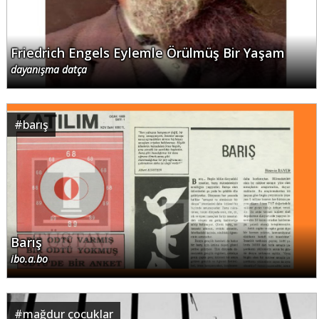
Friedrich Engels Eylemle Örülmüş Bir Yaşam
dayanışma datça
#
barış
Barış
ibo.a.bo
#
mağdur çocuklar