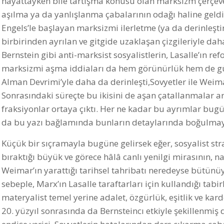
hayattayken bile tartışma konusu olan marksizm çerçeves
aşılma ya da yanlışlanma çabalarının odağı haline geldi
Engels’le başlayan marksizmi ilerletme (ya da derinleşt
birbirinden ayrılan ve gitgide uzaklaşan çizgileriyle d
Bernstein gibi anti-marksist sosyalistlerin, Lasalle’ın re
marksizmi aşma iddiaları da hem görünürlük hem de gü
Alman Devrimi’yle daha da derinleşti,Sovyetler ile Wei
Sonrasındaki süreçte bu ikisini de aşan çatallanmalar ar
fraksiyonlar ortaya çıktı. Her ne kadar bu ayrımlar bug
da bu yazı bağlamında bunların detaylarında boğulmay
Küçük bir sıçramayla bugüne gelirsek eğer, sosyalist stra
bıraktığı büyük ve görece hâlâ canlı yenilgi mirasının, 
Weimar’ın yarattığı tarihsel tahribatı neredeyse bütünü
sebeple, Marx’ın Lasalle taraftarları için kullandığı tabi
materyalist temel yerine adalet, özgürlük, eşitlik ve kar
20. yüzyıl sonrasında da Bernsteincı etkiyle şekillenmiş