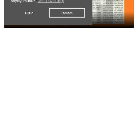
sayılıyorsunuz.
Daha fazla bilgi
Gizle
Tamam
Barış
ibo.a.bo
#
mağdur çocuklar
TÜİK Açıkladı:Suça Sürüklenen Çocuklarda
Yaralama Olayları İlk Sırada!
dayanışma datça
#
yen parti datça