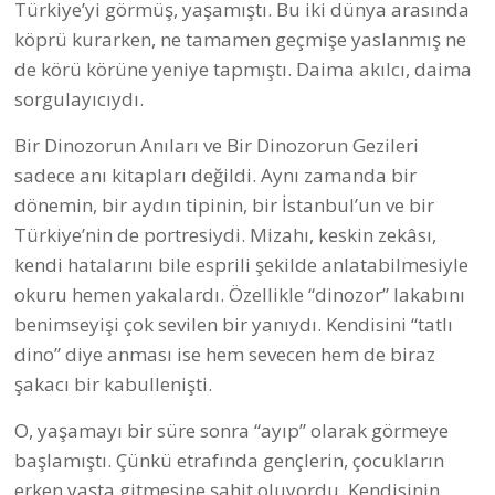
Türkiye’yi görmüş, yaşamıştı. Bu iki dünya arasında
köprü kurarken, ne tamamen geçmişe yaslanmış ne
de körü körüne yeniye tapmıştı. Daima akılcı, daima
sorgulayıcıydı.
Bir Dinozorun Anıları ve Bir Dinozorun Gezileri
sadece anı kitapları değildi. Aynı zamanda bir
dönemin, bir aydın tipinin, bir İstanbul’un ve bir
Türkiye’nin de portresiydi. Mizahı, keskin zekâsı,
kendi hatalarını bile esprili şekilde anlatabilmesiyle
okuru hemen yakalardı. Özellikle “dinozor” lakabını
benimseyişi çok sevilen bir yanıydı. Kendisini “tatlı
dino” diye anması ise hem sevecen hem de biraz
şakacı bir kabullenişti.
O, yaşamayı bir süre sonra “ayıp” olarak görmeye
başlamıştı. Çünkü etrafında gençlerin, çocukların
erken yaşta gitmesine şahit oluyordu. Kendisinin