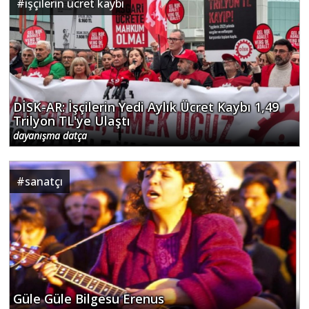
#
işçilerin ücret kaybı
DİSK-AR: İşçilerin Yedi Aylık Ücret Kaybı 1,49
Trilyon TL'ye Ulaştı
dayanışma datça
#
sanatçı
Güle Güle Bilgesu Erenus