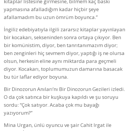
kitaplar listesine girmesine, bilmem kaç baskı
yapmasına afalladığım kadar hiçbir şeye
afallamadım bu uzun ömrüm boyunca.”
İngiliz edebiyatıyla ilgili zararsız kitaplar yayınlayan
bir kocakarı, sekseninden sonra ortaya çıkıyor. Ben
bir komünistim, diyor, ben tanrıtanımazım diyor;
ben zenginleri hiç sevmem diyor, yaptığı iş ne olursa
olsun, herkesin eline aynı miktarda para geçmeli
diyor. Kocakarı, toplumumuzun damarına basacak
bu tür laflar ediyor boyuna.
Bir Dinozorun Anıları’nı Bir Dinozorun Gezileri izledi.
O da çok satınca bir kuşkuya kapıldı ve şu soruyu
sordu: “Çok satıyor. Acaba çok mu bayağı
yazıyorum?”
Mina Urgan, ünlü oyuncu ve şair Cahit Irgat ile