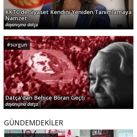
KKTC’de Siyaset Kendini Yeniden Tanımlamaya
Namzet
dayanışma datça
#
sürgün
Datça'dan Behice Boran Geçti
dayanışma datça
GÜNDEMDEKİLER