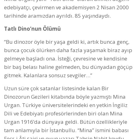
edebiyatçı, çevirmen ve akademisyen 2 Nisan 2000
tarihinde aramızdan ayrıldı. 85 yaşındaydı.
Tatlı Dino’nun Ölümü
“Bu dinozor öyle bir yaşa geldi ki, artık bunca genç,
bunca çocuk ölürken daha fazla yaşamak biraz ayıp
gelmeye başladı ona. İsteği, çevresine ve kendisine
bir baş belası haline gelmeden, bu dünyadan göçüp
gitmek. Kalanlara sonsuz sevgiler…”
Uzun süre çok satanlar listesinde kalan Bir
Dinozorun Gezileri kitabında böyle yazmıştı Mina
Urgan. Türkiye üniversitelerindeki en yetkin İngiliz
Dili ve Edebiyatı profesörlerinden biri olan Mina
Urgan 1916’da dünyaya geldi. Bütün özellikleriyle
tam anlamıyla bir İstanbullu. “Mina” ismini babası
Fecr-i Âti şairi ve oyun yazarı Tahsin Nahit koydu.