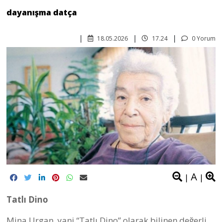
dayanışma datça
18.05.2026
17.24
0 Yorum
A
|
|
Tatlı Dino
Mina Urgan, yani “Tatlı Dino” olarak bilinen değerli