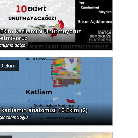
 Ekim Katliamını Unutmuyoruz
fetmiyoruz
anışma datça
10 ekim
r katliamın anatomisi: 10 Ekim (2)
çer tahincioğlu