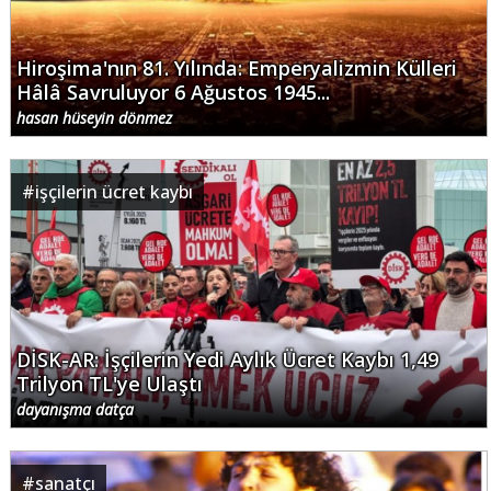
Hiroşima'nın 81. Yılında: Emperyalizmin Külleri
Hâlâ Savruluyor 6 Ağustos 1945...
hasan hüseyin dönmez
#
işçilerin ücret kaybı
DİSK-AR: İşçilerin Yedi Aylık Ücret Kaybı 1,49
Trilyon TL'ye Ulaştı
dayanışma datça
#
sanatçı