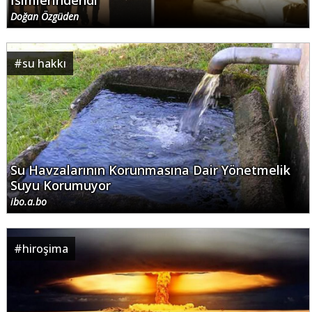
İsimlerindendi
Doğan Özgüden
#
su hakkı
Su Havzalarının Korunmasına Dair Yönetmelik
Suyu Korumuyor
ibo.a.bo
#
hiroşima