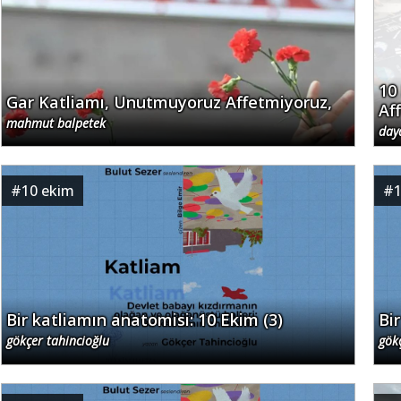
10
Gar Katliamı, Unutmuyoruz Affetmiyoruz,
Af
mahmut balpetek
day
#
10 ekim
#
Bir katliamın anatomisi: 10 Ekim (3)
Bi
gökçer tahincioğlu
gök