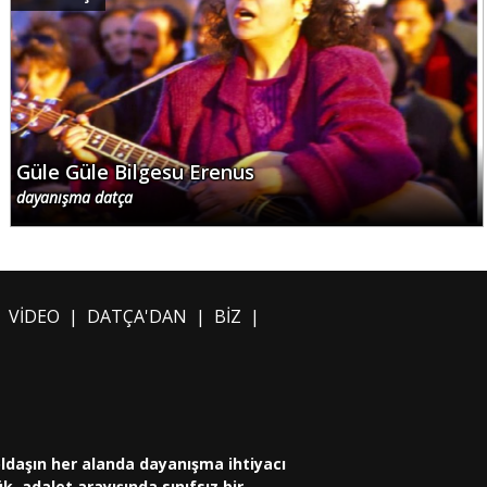
Güle Güle Bilgesu Erenus
dayanışma datça
|
VİDEO
|
DATÇA'DAN
|
BİZ
|
oldaşın her alanda dayanışma ihtiyacı
, adalet arayışında sınıfsız bir