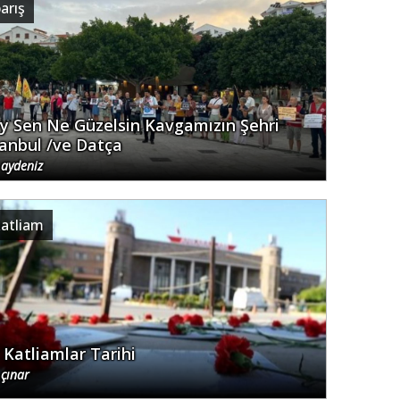
arış
y Sen Ne Güzelsin Kavgamızın Şehri
tanbul /ve Datça
z aydeniz
katliam
r Katliamlar Tarihi
 çınar