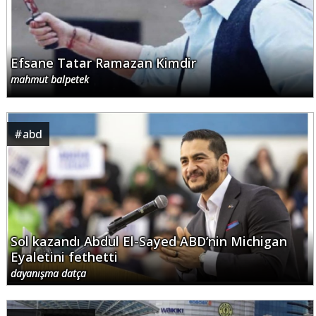
Efsane Tatar Ramazan Kimdir
mahmut balpetek
#
abd
Sol kazandı Abdul El-Sayed ABD’nin Michigan
Eyaletini fethetti
dayanışma datça