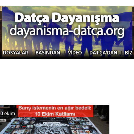
|
DOSYALAR
|
BASINDAN
|
VİDEO
|
DATÇA'DAN
|
BİZ
10 ekim