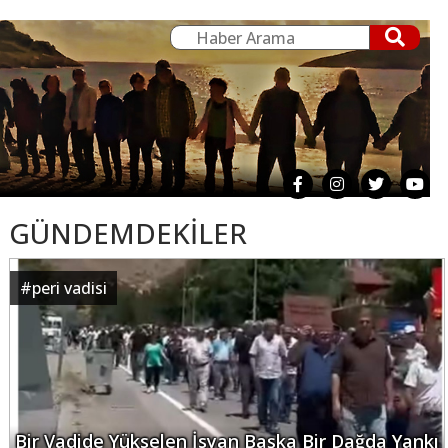
GÜNDEMDEKİLER
#
peri vadisi
Bir Vadide Yükselen İsyan Başka Bir Dağda Yankı