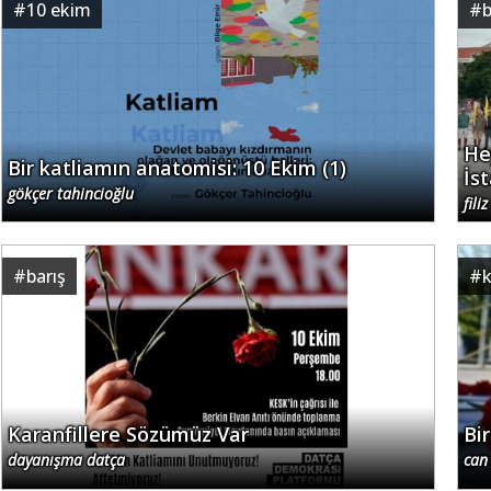
#
10 ekim
#
b
He
Bir katliamın anatomisi: 10 Ekim (1)
İs
gökçer tahincioğlu
fili
#
barış
#
Karanfillere Sözümüz Var
Bi
dayanışma datça
can