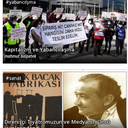
#
yabancılşma
Kapitalizm ve Yabancılaşma
mahmut balpetek
#
sanat
Direnişçi Tiyatromuzun ve Medyanın Öncü