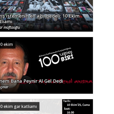
rış istemenin en ağır bedeli: 10 Ekim
tliamı
ür müftüoğlu
10 ekim
nem Bana Peynir Al Gel Dedi
 çınar
0 ekim gar katliamı