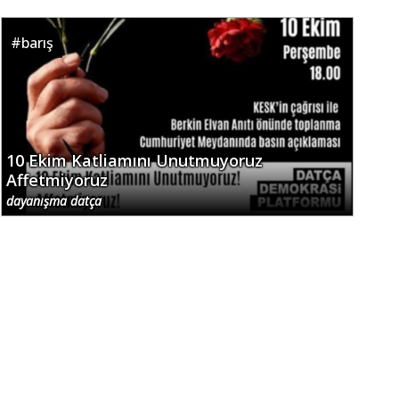
#
barış
10 Ekim Katliamını Unutmuyoruz
Affetmiyoruz
dayanışma datça