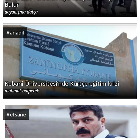
Bulur
dayanışma datça
#
anadil
Kobani Üniversitesi’nde Kürtçe eğitim krizi
mahmut balpetek
#
efsane