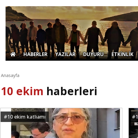
|
HABERLER
|
YAZILAR
|
DUYURU
|
ETKİNLİK
Anasayfa
10 ekim
haberleri
#
10 ekim katliamı
#