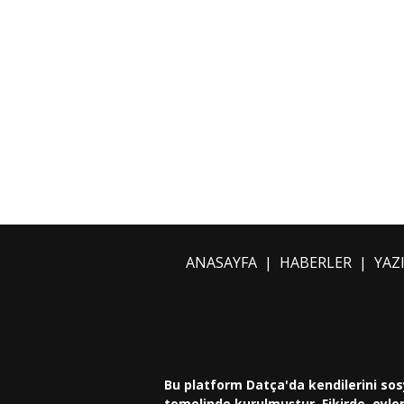
ANASAYFA
|
HABERLER
|
YAZ
Bu platform Datça'da kendilerini sos
temelinde kurulmuştur. Fikirde, eylem