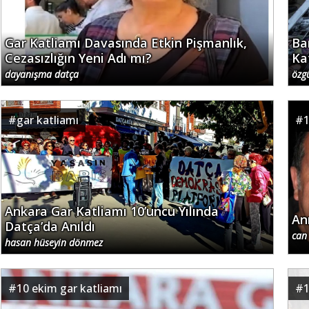
Gar Katliamı Davasında Etkin Pişmanlık,
Ba
Cezasızlığın Yeni Adı mı?
Ka
dayanışma datça
özg
#
gar katliamı
#
Ankara Gar Katliamı 10’uncu Yılında
An
Datça’da Anıldı
can
hasan hüseyin dönmez
#
10 ekim gar katliamı
#
1