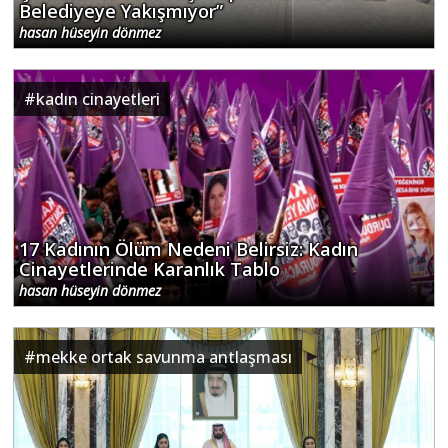
Belediyeye Yakışmıyor”
hasan hüseyin dönmez
#
kadın cinayetleri
17 Kadının Ölüm Nedeni Belirsiz: Kadın
Cinayetlerinde Karanlık Tablo
hasan hüseyin dönmez
#
mekke ortak savunma antlaşması