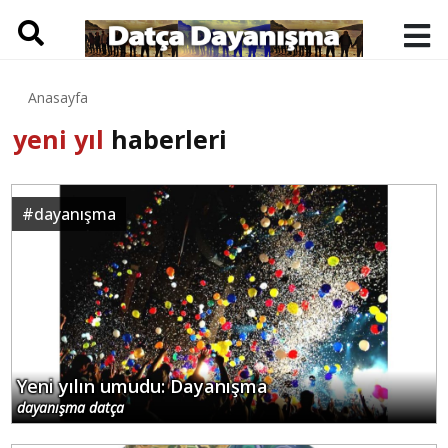
Anasayfa
yeni yıl
haberleri
#
dayanışma
Yeni yılın umudu: Dayanışma
dayanışma datça