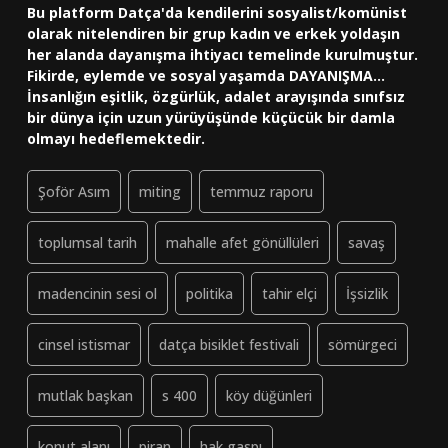
Bu platform Datça'da kendilerini sosyalist/komünist
olarak nitelendiren bir grup kadın ve erkek yoldaşın
her alanda dayanışma ihtiyacı temelinde kurulmuştur.
Fikirde, eylemde ve sosyal yaşamda DAYANIŞMA...
İnsanlığın eşitlik, özgürlük, adalet arayışında sınıfsız
bir dünya için uzun yürüyüşünde küçücük bir damla
olmayı hedeflemektedir.
Şoför Asım
miting
temmuz raporu
toplumsal tarih
mahalle afet gönüllüleri
savaş
madencinin sesi ol
politika
tahir elçi
İşsizlik
cinsel istismar
datça bisiklet festivali
sömürgeci
mutlak başkan
s 400
köy düğünleri
konut alanı
piran
hak gaspı