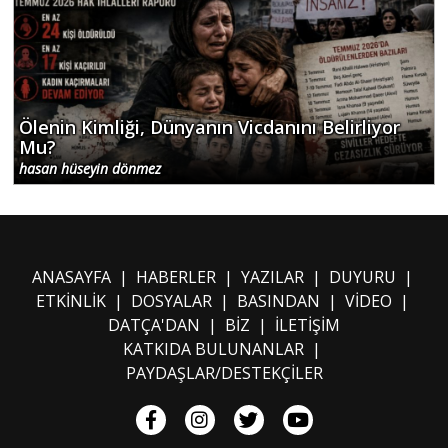
Ölenin Kimliği, Dünyanın Vicdanını Belirliyor
Mu?
hasan hüseyin dönmez
ANASAYFA
|
HABERLER
|
YAZILAR
|
DUYURU
|
ETKİNLİK
|
DOSYALAR
|
BASINDAN
|
VİDEO
|
DATÇA'DAN
|
BİZ
|
İLETİŞİM
KATKIDA BULUNANLAR
|
PAYDAŞLAR/DESTEKÇİLER