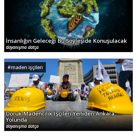
İnsanlığın Geleceği Bu Söyleşide Konuşulacak
dayanışma datça
#
maden işçileri
Doruk Madencilik İşçileri Yeniden Ankara
Yolunda
dayanışma datça