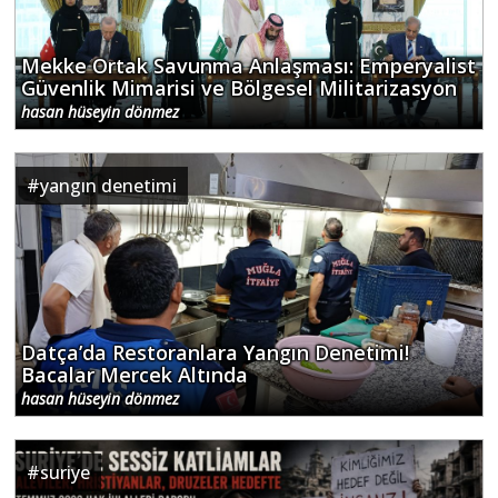
Mekke Ortak Savunma Anlaşması: Emperyalist
Güvenlik Mimarisi ve Bölgesel Militarizasyon
hasan hüseyin dönmez
#
yangın denetimi
Datça’da Restoranlara Yangın Denetimi!
Bacalar Mercek Altında
hasan hüseyin dönmez
#
suriye