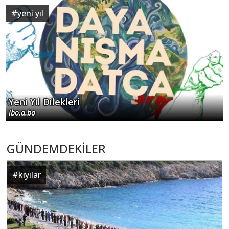
#
yeni yıl
Yeni Yıl Dilekleri
ibo.a.bo
GÜNDEMDEKİLER
#
kıyılar