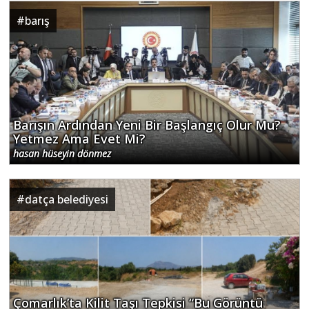
#
barış
Barışın Ardından Yeni Bir Başlangıç Olur Mu?
Yetmez Ama Evet Mi?
hasan hüseyin dönmez
#
datça belediyesi
Çomarlık’ta Kilit Taşı Tepkisi “Bu Görüntü