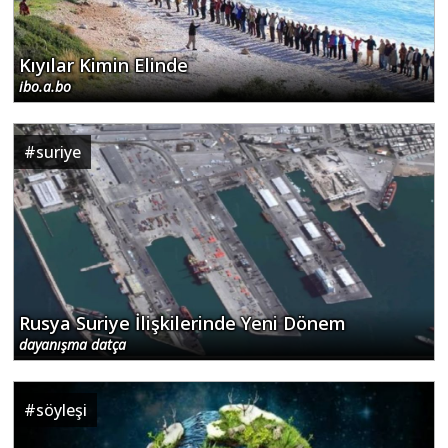
Kıyılar Kimin Elinde
ibo.a.bo
#
suriye
Rusya Suriye İlişkilerinde Yeni Dönem
dayanışma datça
#
söyleşi