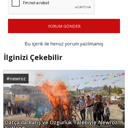
YORUM GÖNDER
Bu içerik ile henüz yorum yazılmamış
İlginizi Çekebilir
#
newroz
Datça’da Barış ve Özgürlük Talebiyle Newroz
Kutlandı