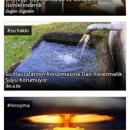
İsimlerindendi
Doğan Özgüden
#
su hakkı
Su Havzalarının Korunmasına Dair Yönetmelik
Suyu Korumuyor
ibo.a.bo
#
hiroşima