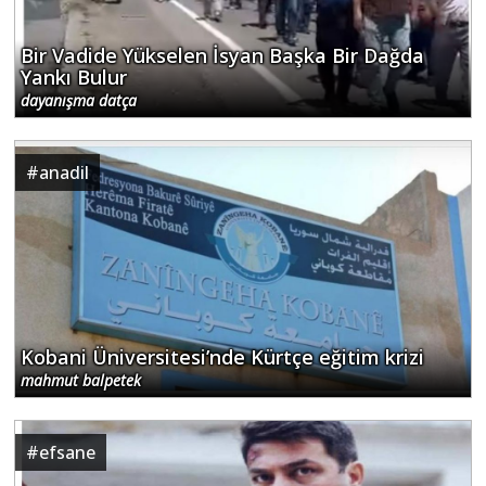
Bir Vadide Yükselen İsyan Başka Bir Dağda
Yankı Bulur
dayanışma datça
#
anadil
Kobani Üniversitesi’nde Kürtçe eğitim krizi
mahmut balpetek
#
efsane