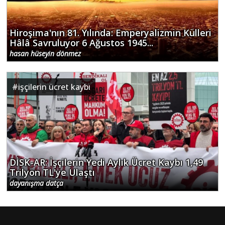
Hiroşima'nın 81. Yılında: Emperyalizmin Külleri
Hâlâ Savruluyor 6 Ağustos 1945...
hasan hüseyin dönmez
#
işçilerin ücret kaybı
DİSK-AR: İşçilerin Yedi Aylık Ücret Kaybı 1,49
Trilyon TL'ye Ulaştı
dayanışma datça