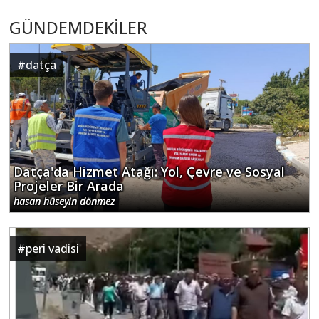
GÜNDEMDEKİLER
#
datça
Datça'da Hizmet Atağı: Yol, Çevre ve Sosyal
Projeler Bir Arada
hasan hüseyin dönmez
#
peri vadisi