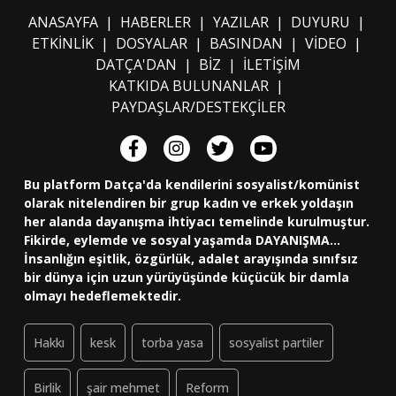
ANASAYFA
|
HABERLER
|
YAZILAR
|
DUYURU
|
ETKİNLİK
|
DOSYALAR
|
BASINDAN
|
VİDEO
|
DATÇA'DAN
|
BİZ
|
İLETİŞİM
KATKIDA BULUNANLAR
|
PAYDAŞLAR/DESTEKÇİLER
Bu platform Datça'da kendilerini sosyalist/komünist
olarak nitelendiren bir grup kadın ve erkek yoldaşın
her alanda dayanışma ihtiyacı temelinde kurulmuştur.
Fikirde, eylemde ve sosyal yaşamda DAYANIŞMA...
İnsanlığın eşitlik, özgürlük, adalet arayışında sınıfsız
bir dünya için uzun yürüyüşünde küçücük bir damla
olmayı hedeflemektedir.
Hakkı
kesk
torba yasa
sosyalist partiler
Birlik
şair mehmet
Reform