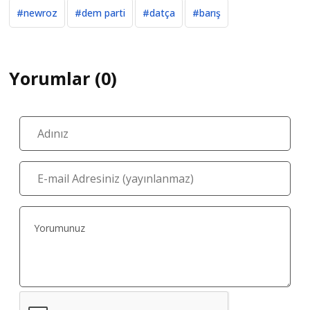
#newroz
#dem parti
#datça
#barış
Yorumlar (0)