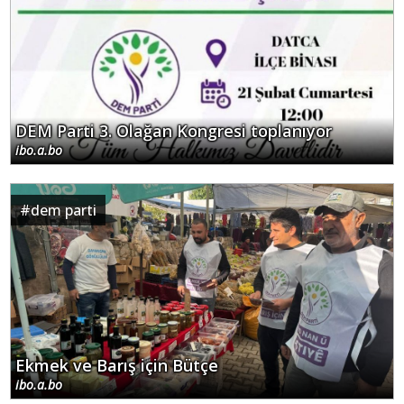
DEM Parti 3. Olağan Kongresi toplanıyor
ibo.a.bo
#
dem parti
Ekmek ve Barış için Bütçe
ibo.a.bo