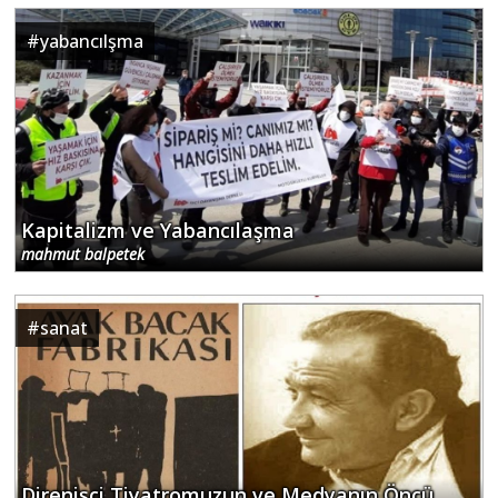
#
yabancılşma
Kapitalizm ve Yabancılaşma
mahmut balpetek
#
sanat
Direnişçi Tiyatromuzun ve Medyanın Öncü