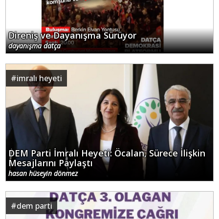
Direniş ve Dayanışma Sürüyor
dayanışma datça
#
imralı heyeti
DEM Parti İmralı Heyeti: Öcalan, Sürece İlişkin
Mesajlarını Paylaştı
hasan hüseyin dönmez
#
dem parti