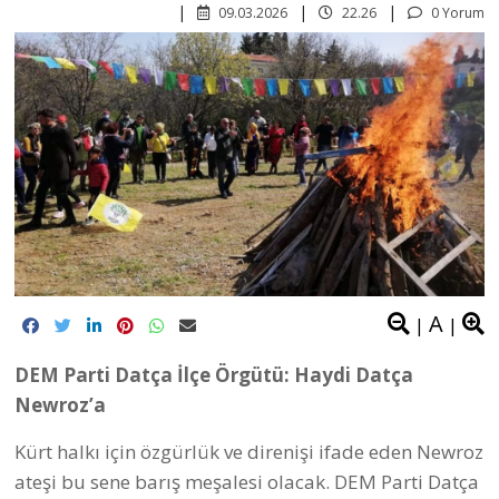
09.03.2026
22.26
0 Yorum
A
|
|
DEM Parti Datça İlçe Örgütü: Haydi Datça
Newroz’a
Kürt halkı için özgürlük ve direnişi ifade eden Newroz
ateşi bu sene barış meşalesi olacak. DEM Parti Datça