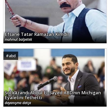
Efsane Tatar Ramazan Kimdir
mahmut balpetek
#
abd
Sol kazandı Abdul El-Sayed ABD’nin Michigan
Eyaletini fethetti
dayanışma datça