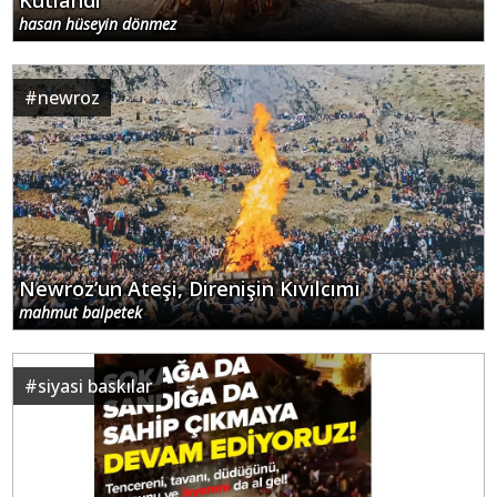
hasan hüseyin dönmez
#
newroz
Newroz’un Ateşi, Direnişin Kıvılcımı
mahmut balpetek
#
siyasi baskılar