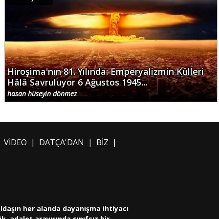
Hiroşima'nın 81. Yılında: Emperyalizmin Külleri
Hâlâ Savruluyor 6 Ağustos 1945...
hasan hüseyin dönmez
|
VİDEO
|
DATÇA'DAN
|
BİZ
|
oldaşın her alanda dayanışma ihtiyacı
, adalet arayışında sınıfsız bir