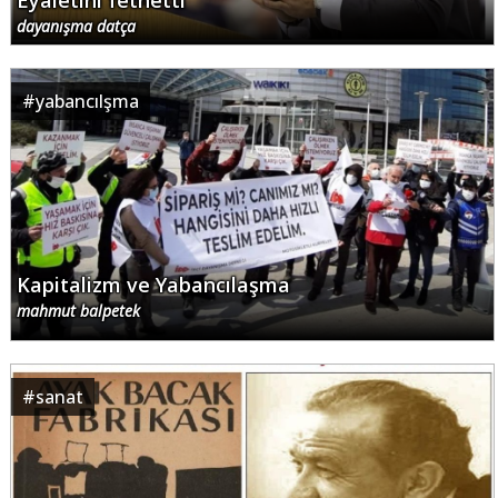
Eyaletini fethetti
dayanışma datça
#
yabancılşma
Kapitalizm ve Yabancılaşma
mahmut balpetek
#
sanat