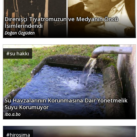
Direnişçi Tiyatromuzun ve Medyanın Öncü
İsimlerindendi
Doğan Özgüden
#
su hakkı
Su Havzalarının Korunmasına Dair Yönetmelik
Suyu Korumuyor
ibo.a.bo
#
hiroşima