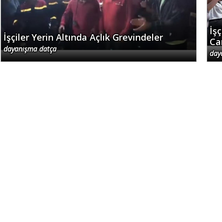
İş
İşçiler Yerin Altında Açlık Grevindeler
Ca
dayanışma datça
day