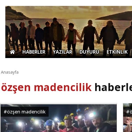
|
HABERLER
|
YAZILAR
|
DUYURU
|
ETKİNLİK
Anasayfa
özşen madencilik
haberle
#
özşen madencilik
#