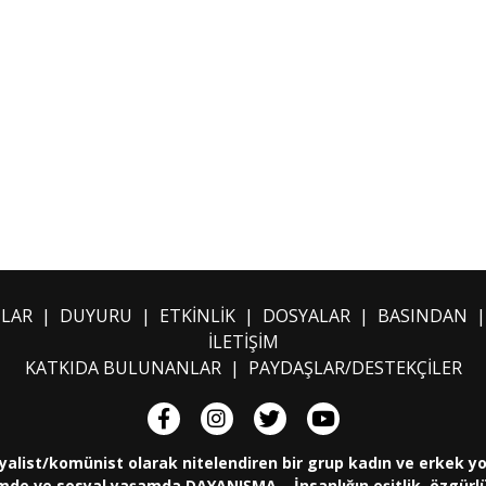
ILAR
|
DUYURU
|
ETKİNLİK
|
DOSYALAR
|
BASINDAN
İLETİŞİM
KATKIDA BULUNANLAR
|
PAYDAŞLAR/DESTEKÇİLER
yalist/komünist olarak nitelendiren bir grup kadın ve erkek y
de ve sosyal yaşamda DAYANIŞMA... İnsanlığın eşitlik, özgürlük