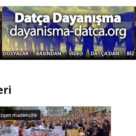
|
DOSYALAR
|
BASINDAN
|
VİDEO
|
DATÇA'DAN
|
BİZ
ri
özşen madencilik