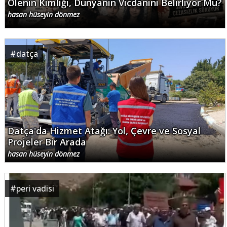
Ölenin Kimliği, Dünyanın Vicdanını Belirliyor Mu?
hasan hüseyin dönmez
#
datça
Datça'da Hizmet Atağı: Yol, Çevre ve Sosyal
Projeler Bir Arada
hasan hüseyin dönmez
#
peri vadisi