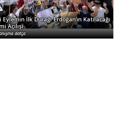
çi Eylemin İlk Durağı Erdoğan’ın Katılacağı
mi Açılışı
anışma datça