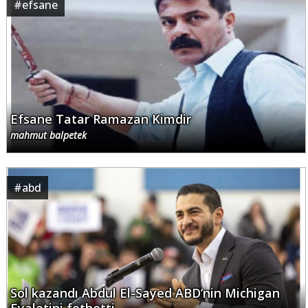
#
efsane
Efsane Tatar Ramazan Kimdir
mahmut balpetek
#
abd
Sol kazandı Abdul El-Sayed ABD’nin Michigan