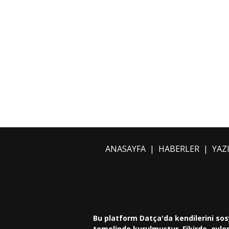
ANASAYFA
|
HABERLER
|
YAZ
Bu platform Datça'da kendilerini sos
temelinde kurulmuştur. Fikirde, eylem