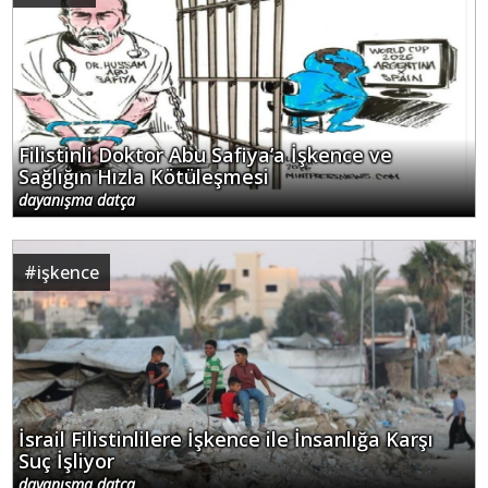
Filistinli Doktor Abu Safiya’a İşkence ve
Sağlığın Hızla Kötüleşmesi
dayanışma datça
#
işkence
İsrail Filistinlilere İşkence ile İnsanlığa Karşı
Suç İşliyor
dayanışma datça