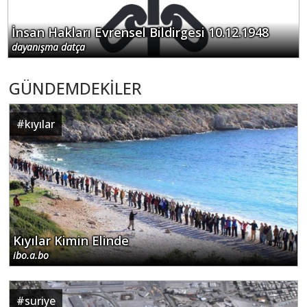
İnsan Hakları Evrensel Bildirgesi 10.12.1948
dayanışma datça
GÜNDEMDEKİLER
#
kıyılar
Kıyılar Kimin Elinde
ibo.a.bo
#
suriye