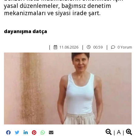
yasal düzenlemeler, bağımsız denetim
mekanizmaları ve siyasi irade şart.
dayanışma datça
11.06.2026
00.59
0 Yorum
A
|
|