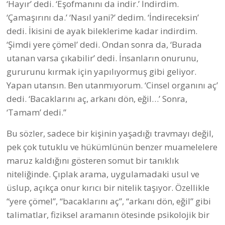
‘Hayır’ dedi. ‘Eşofmanını da indir.’ İndirdim.
‘Çamaşırını da.’ ‘Nasıl yani?’ dedim. ‘İndireceksin’
dedi. İkisini de ayak bileklerime kadar indirdim.
‘Şimdi yere çömel’ dedi. Ondan sonra da, ‘Burada
utanan varsa çıkabilir’ dedi. İnsanların onurunu,
gururunu kırmak için yapılıyormuş gibi geliyor.
Yapan utansın. Ben utanmıyorum. ‘Cinsel organını aç’
dedi. ‘Bacaklarını aç, arkanı dön, eğil…’ Sonra,
‘Tamam’ dedi.”
Bu sözler, sadece bir kişinin yaşadığı travmayı değil,
pek çok tutuklu ve hükümlünün benzer muamelelere
maruz kaldığını gösteren somut bir tanıklık
niteliğinde. Çıplak arama, uygulamadaki usul ve
üslup, açıkça onur kırıcı bir nitelik taşıyor. Özellikle
“yere çömel”, “bacaklarını aç”, “arkanı dön, eğil” gibi
talimatlar, fiziksel aramanın ötesinde psikolojik bir