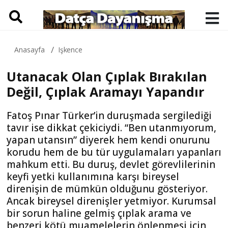
Anasayfa
Işkence
Utanacak Olan Çıplak Bırakılan
Değil, Çıplak Aramayı Yapandır
Fatoş Pınar Türker’in duruşmada sergilediği
tavır ise dikkat çekiciydi. “Ben utanmıyorum,
yapan utansın” diyerek hem kendi onurunu
korudu hem de bu tür uygulamaları yapanları
mahkum etti. Bu duruş, devlet görevlilerinin
keyfi yetki kullanımına karşı bireysel
direnişin de mümkün olduğunu gösteriyor.
Ancak bireysel direnişler yetmiyor. Kurumsal
bir sorun haline gelmiş çıplak arama ve
benzeri kötü muamelelerin önlenmesi için