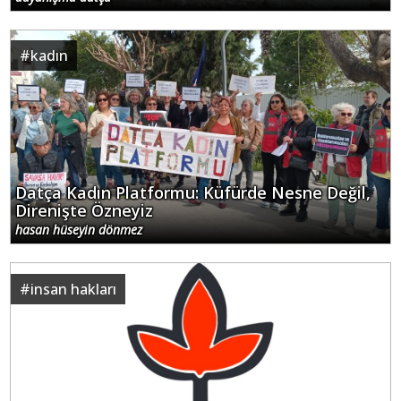
#
kadın
Datça Kadın Platformu: Küfürde Nesne Değil,
Direnişte Özneyiz
hasan hüseyin dönmez
#
insan hakları