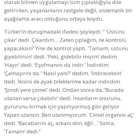
olarak bilinen uygulamayı tüm çıplaklığıyla dile
getirirken, yaşananların rastgele değil, sistematik bir
aşağılama aracı olduğunu ortaya koydu.
Türker’in duruşmadaki ifadesi şöyleydi: “ ‘Üstünü
çıkar’ dedi. Çıkardım… Zaten çıplağım, ne kontrolü
yapacaksın? Yine de kontrol yaptı. ‘Tamam, üstünü
giyebilirsin’ dedi. ‘Peki, gidebilir miyim’ dedim.
‘Hayır’ dedi. ‘Eşofmanını da indir.’ İndirdim.
‘Çamaşırını da.’ ‘Nasıl yani?’ dedim. ‘İndireceksin’
dedi. İkisini de ayak bileklerime kadar indirdim.
‘Şimdi yere çömel’ dedi. Ondan sonra da, ‘Burada
utanan varsa çıkabilir’ dedi. İnsanların onurunu,
gururunu kırmak için yapılıyormuş gibi geliyor.
Yapan utansın. Ben utanmıyorum. ‘Cinsel organını aç’
dedi. ‘Bacaklarını aç, arkanı dön, eğil…’ Sonra,
‘Tamam’ dedi.”