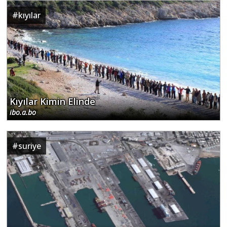
#
kıyılar
Kıyılar Kimin Elinde
ibo.a.bo
#
suriye