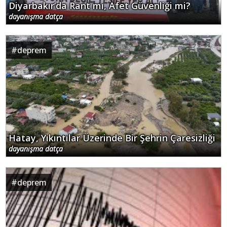
Diyarbakır’da Rant mı, Afet Güvenliği mi?
dayanışma datça
#
deprem
Hatay, Yıkıntılar Üzerinde Bir Şehrin Çaresizliği
dayanışma datça
#
deprem