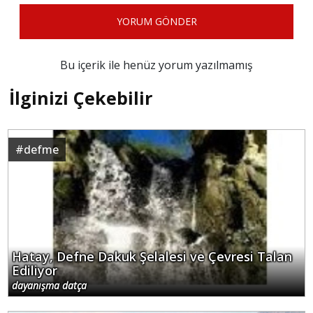
YORUM GÖNDER
Bu içerik ile henüz yorum yazılmamış
İlginizi Çekebilir
#
defme
Hatay, Defne Dakuk Şelalesi ve Çevresi Talan
Ediliyor
dayanışma datça