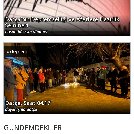
Datça’nın Depremselliği ve Afetlere Hazırlık
Semineri
hasan hüseyin dönmez
#
deprem
Datça, Saat 04.17
dayanışma datça
GÜNDEMDEKİLER