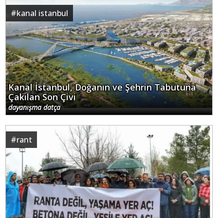
#
kanal istanbul
Kanal İstanbul, Doğanın ve Şehrin Tabutuna
Çakılan Son Çivi
dayanışma datça
#
rant