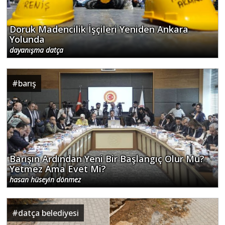
Doruk Madencilik İşçileri Yeniden Ankara
Yolunda
dayanışma datça
#
barış
Barışın Ardından Yeni Bir Başlangıç Olur Mu?
Yetmez Ama Evet Mi?
hasan hüseyin dönmez
#
datça belediyesi