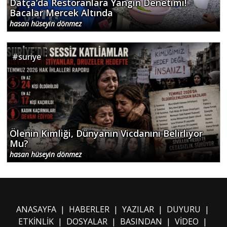
Datça’da Restoranlara Yangın Denetimi!
Bacalar Mercek Altında
hasan hüseyin dönmez
#
suriye
Ölenin Kimliği, Dünyanın Vicdanını Belirliyor
Mu?
hasan hüseyin dönmez
ANASAYFA
|
HABERLER
|
YAZILAR
|
DUYURU
|
ETKİNLİK
|
DOSYALAR
|
BASINDAN
|
VİDEO
|