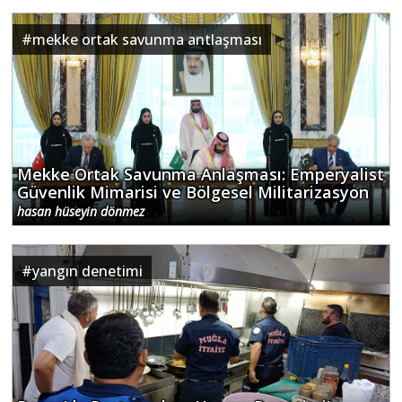
#
mekke ortak savunma antlaşması
Mekke Ortak Savunma Anlaşması: Emperyalist
Güvenlik Mimarisi ve Bölgesel Militarizasyon
hasan hüseyin dönmez
#
yangın denetimi