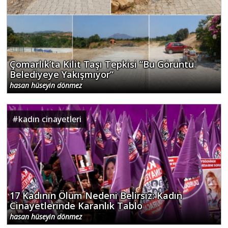
Çomarlık’ta Kilit Taşı Tepkisi “Bu Görüntü
Belediyeye Yakışmıyor”
hasan hüseyin dönmez
#
kadın cinayetleri
17 Kadının Ölüm Nedeni Belirsiz: Kadın
Cinayetlerinde Karanlık Tablo
hasan hüseyin dönmez