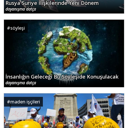
Rusya Suriye İlişkilerinde Yeni Dönem
dayanışma datça
#
söyleşi
İnsanlığın Geleceği Bu Söyleşide Konuşulacak
dayanışma datça
#
maden işçileri