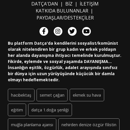
DATÇA'DAN
|
BİZ
|
İLETİŞİM
KATKIDA BULUNANLAR
|
PAYDAŞLAR/DESTEKÇİLER
Bu platform Datça'da kendilerini sosyalist/komünist
olarak nitelendiren bir grup kadın ve erkek yoldaşın
her alanda dayanışma ihtiyacı temelinde kurulmuştur.
Fikirde, eylemde ve sosyal yaşamda DAYANIŞMA...
İnsanlığın eşitlik, özgürlük, adalet arayışında sınıfsız
bir dünya için uzun yürüyüşünde küçücük bir damla
olmayı hedeflemektedir.
hacıbektaş
semet çağan
ekmek su hava
eğitim
datça 1.doğa şenliği
muğla planlama ajansı
nehirden denize özgür filistin