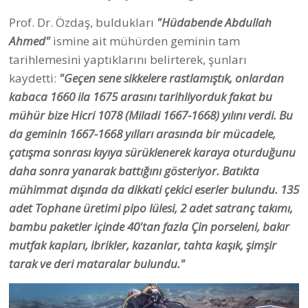
Prof. Dr. Özdaş, buldukları
"Hüdabende Abdullah
Ahmed"
ismine ait mühürden geminin tam
tarihlemesini yaptıklarını belirterek, şunları
kaydetti:
"Geçen sene sikkelere rastlamıştık, onlardan
kabaca 1660 ila 1675 arasını tarihliyorduk fakat bu
mühür bize Hicri 1078 (Miladi 1667-1668) yılını verdi. Bu
da geminin 1667-1668 yılları arasında bir mücadele,
çatışma sonrası kıyıya sürüklenerek karaya oturduğunu
daha sonra yanarak battığını gösteriyor. Batıkta
mühimmat dışında da dikkati çekici eserler bulundu. 135
adet Tophane üretimi pipo lülesi, 2 adet satranç takımı,
bambu paketler içinde 40'tan fazla Çin porseleni, bakır
mutfak kapları, ibrikler, kazanlar, tahta kaşık, şimşir
tarak ve deri mataralar bulundu."