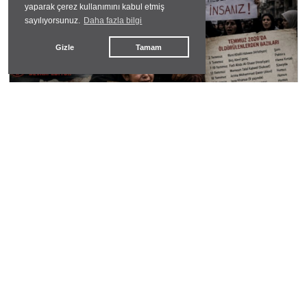
yaparak çerez kullanımını kabul etmiş
sayılıyorsunuz.
Daha fazla bilgi
Gizle
Tamam
Ölenin Kimliği, Dünyanın Vicdanını Belirliyor
Mu?
hasan hüseyin dönmez
#
datça
Datça'da Hizmet Atağı: Yol, Çevre ve Sosyal
Projeler Bir Arada
hasan hüseyin dönmez