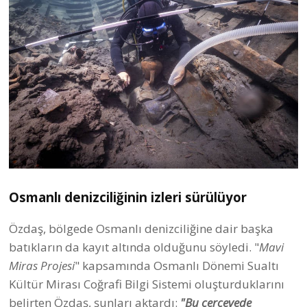
Osmanlı denizciliğinin izleri sürülüyor
Özdaş, bölgede Osmanlı denizciliğine dair başka
batıkların da kayıt altında olduğunu söyledi. "
Mavi
Miras Projesi
" kapsamında Osmanlı Dönemi Sualtı
Kültür Mirası Coğrafi Bilgi Sistemi oluşturduklarını
belirten Özdaş, şunları aktardı:
"Bu çerçevede