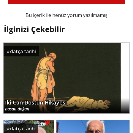
Bu içerik ile henüz yorum yazılmamış
İlginizi Çekebilir
#
datça tarihi
İki Can Dostun Hikayesi
hasan doğan
#
datça tarih