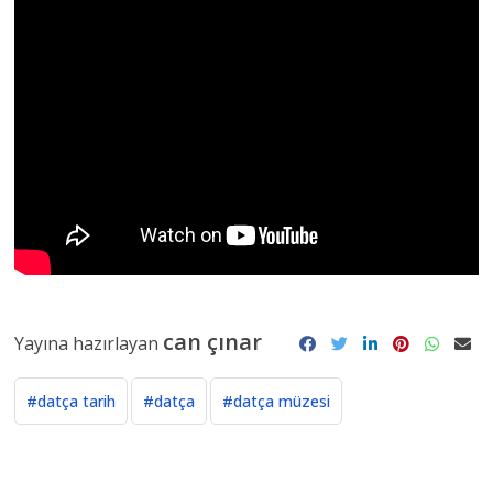
can çınar
Yayına hazırlayan
#datça tarih
#datça
#datça müzesi