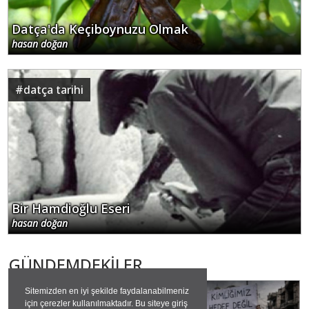
Datça'da Keçiboynuzu Olmak
hasan doğan
#
datça tarihi
Bir Hamdioğlu Eseri
hasan doğan
GÜNDEMDEKİLER
Sitemizden en iyi şekilde faydalanabilmeniz
#
suriye
için çerezler kullanılmaktadır. Bu siteye giriş