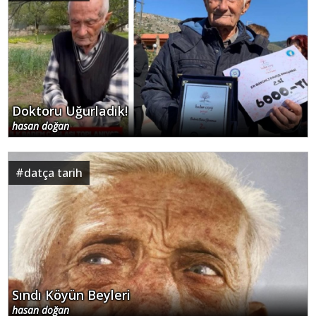
Doktoru Uğurladık!
hasan doğan
#
datça tarih
Sındı Köyün Beyleri
hasan doğan