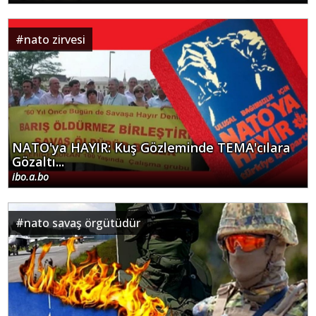
#
nato zirvesi
NATO'ya HAYIR: Kuş Gözleminde TEMA'cılara
Gözaltı...
ibo.a.bo
#
nato savaş örgütüdür