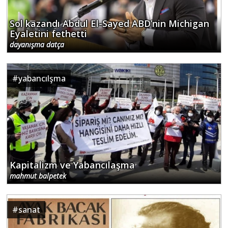
Sol kazandı Abdul El-Sayed ABD’nin Michigan
Eyaletini fethetti
dayanışma datça
#
yabancılşma
Kapitalizm ve Yabancılaşma
mahmut balpetek
#
sanat