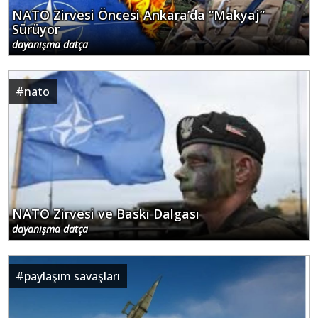
NATO Zirvesi Öncesi Ankara’da “Makyaj”
Sürüyor
dayanışma datça
#
nato
NATO Zirvesi ve Baskı Dalgası
dayanışma datça
#
paylaşım savaşları