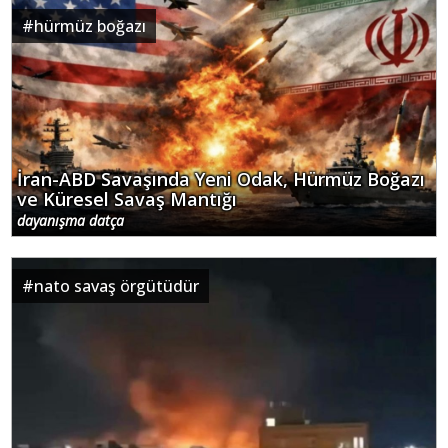
#
hürmüz boğazı
İran-ABD Savaşında Yeni Odak, Hürmüz Boğazı
ve Küresel Savaş Mantığı
dayanışma datça
#
nato savaş örgütüdür