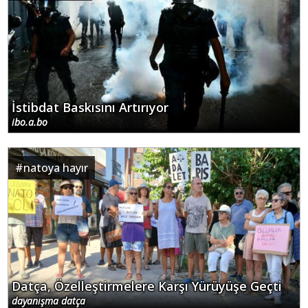
İstibdat Baskısını Artırıyor
ibo.a.bo
#
natoya hayır
Datça, Özelleştirmelere Karşı Yürüyüşe Geçti
dayanışma datça