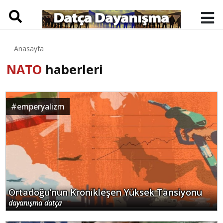
Anasayfa
NATO
haberleri
#
emperyalizm
Ortadoğu’nun Kronikleşen Yüksek Tansiyonu
dayanışma datça