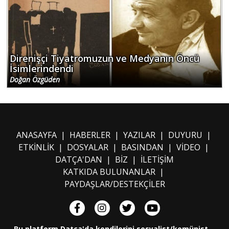
Direnişçi Tiyatromuzun ve Medyanın Öncü
İsimlerindendi
Doğan Özgüden
ANASAYFA
|
HABERLER
|
YAZILAR
|
DUYURU
|
ETKİNLİK
|
DOSYALAR
|
BASINDAN
|
VİDEO
|
DATÇA'DAN
|
BİZ
|
İLETİŞİM
KATKIDA BULUNANLAR
|
PAYDAŞLAR/DESTEKÇİLER
Bu platform Datça'da kendilerini sosyalist/komünist