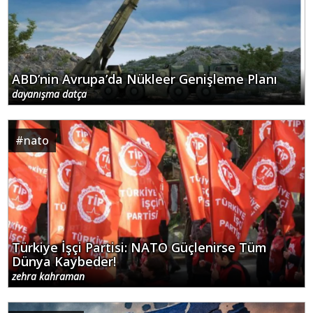
ABD’nin Avrupa’da Nükleer Genişleme Planı
dayanışma datça
#
nato
Türkiye İşçi Partisi: NATO Güçlenirse Tüm
Dünya Kaybeder!
zehra kahraman