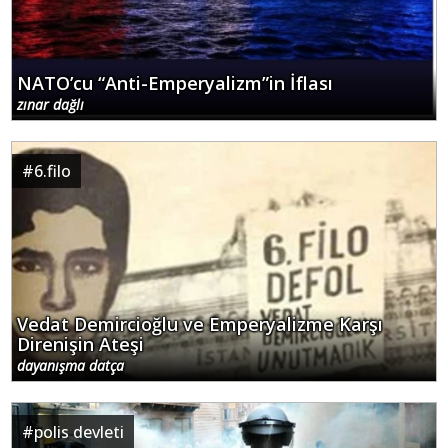
NATO’cu “Anti-Emperyalizm”in İflası
zınar dağlı
#
6.filo
Vedat Demircioğlu ve Emperyalizme Karşı
Direnişin Ateşi
dayanışma datça
#
polis devleti