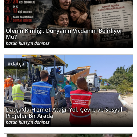
Ölenin Kimliği, Dünyanın Vicdanını Belirliyor
Mu?
hasan hüseyin dönmez
#
datça
Datça'da Hizmet Atağı: Yol, Çevre ve Sosyal
Projeler Bir Arada
hasan hüseyin dönmez