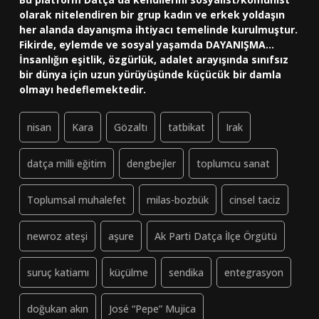
olarak nitelendiren bir grup kadın ve erkek yoldaşın
her alanda dayanışma ihtiyacı temelinde kurulmuştur.
Fikirde, eylemde ve sosyal yaşamda DAYANIŞMA...
İnsanlığın eşitlik, özgürlük, adalet arayışında sınıfsız
bir dünya için uzun yürüyüşünde küçücük bir damla
olmayı hedeflemektedir.
nisan
Kara
Gözaltı
tatbikat
Irak
datça milli eğitim
dengbejler
toplumcu sanat
Toplumsal muhalefet
milas-bozbük
cinsel taciz
newroz ateşi
aşure
Ak Parti Datça İlçe Örgütü
suruç katiamı
küçülme
sendika
entegrasyon
doğukan akın
José “Pepe” Mujica