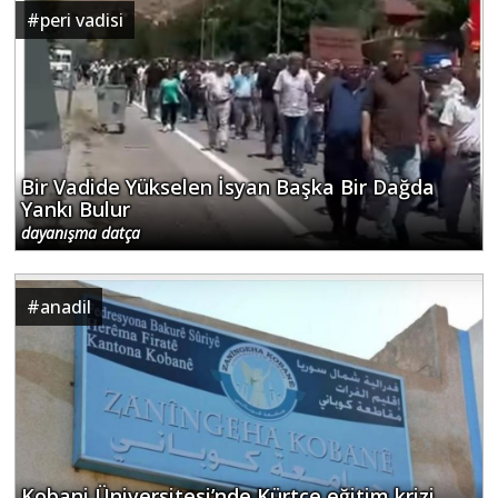
#
peri vadisi
Bir Vadide Yükselen İsyan Başka Bir Dağda
Yankı Bulur
dayanışma datça
#
anadil
Kobani Üniversitesi’nde Kürtçe eğitim krizi