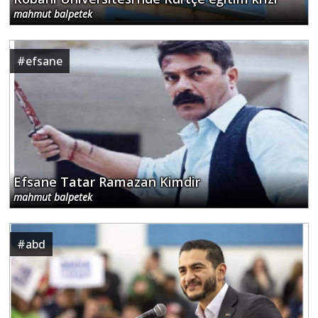
mahmut balpetek
#
efsane
Efsane Tatar Ramazan Kimdir
mahmut balpetek
#
abd