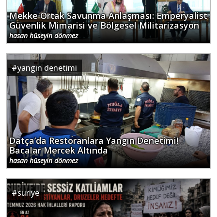
Mekke Ortak Savunma Anlaşması: Emperyalist
Güvenlik Mimarisi ve Bölgesel Militarizasyon
hasan hüseyin dönmez
#
yangın denetimi
Datça’da Restoranlara Yangın Denetimi!
Bacalar Mercek Altında
hasan hüseyin dönmez
#
suriye